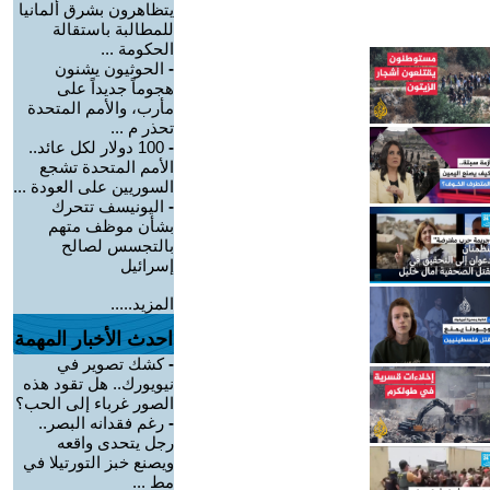
يتظاهرون بشرق ألمانيا
للمطالبة باستقالة
الحكومة ...
-
الحوثيون يشنون
هجوماً جديداً على
مأرب، والأمم المتحدة
تحذر م ...
-
100 دولار لكل عائد..
الأمم المتحدة تشجع
السوريين على العودة ...
-
اليونيسف تتحرك
بشأن موظف متهم
بالتجسس لصالح
إسرائيل
المزيد.....
احدث الأخبار المهمة
-
كشك تصوير في
نيويورك.. هل تقود هذه
الصور غرباء إلى الحب؟
-
رغم فقدانه البصر..
رجل يتحدى واقعه
ويصنع خبز التورتيلا في
مط ...