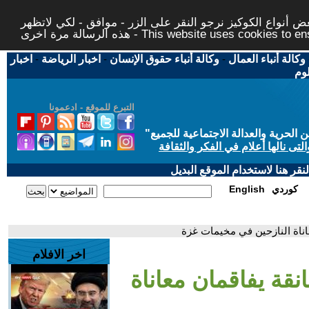
 أنواع الكوكيز نرجو النقر على الزر - موافق - لكي لاتظهر
This website uses cookies to ensure you ge
وكالة أنباء العمال
-
وكالة أنباء حقوق الإنسان
-
اخبار الرياضة
-
اخبار
لوم
التبرع للموقع - ادعمونا
حرية والعدالة الاجتماعية للجميع
"
تى نالها أعلام في الفكر والثقافة
قر هنا لاستخدام الموقع البديل
كوردي
English
اناة النازحين في مخيمات غزة
اخر الافلام
قة يفاقمان معاناة