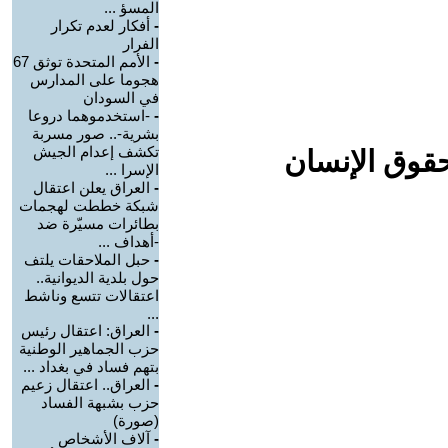
المسؤ ...
-
أفكار لعدم تكرار
الفرار
-
الأمم المتحدة توثق 67
هجوما على المدارس
في السودان
-
-استخدموهما دروعا
بشرية-.. صور مسربة
تكشف إعدام الجيش
حقوق الإنسان
الإسرا ...
-
العراق يعلن اعتقال
شبكة خططت لهجمات
بطائرات مسيّرة ضد
-أهداف ...
-
حبل الملاحقات يلتف
حول بلدية الديوانية..
اعتقالات تتسع وناشط
...
-
العراق: اعتقال رئيس
حزب الجماهير الوطنية
بتهم فساد في بغداد ...
-
العراق.. اعتقال زعيم
حزب بشبهة الفساد
(صورة)
-
آلاف الأشخاص