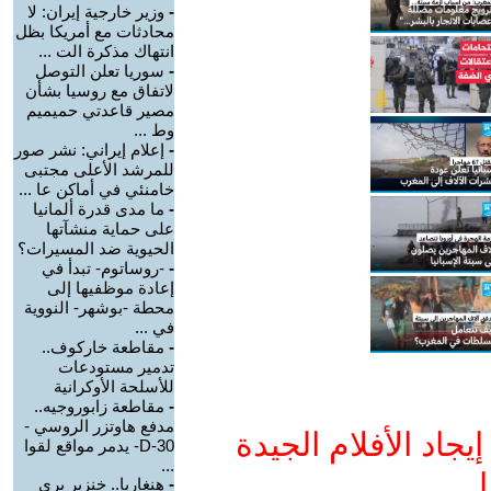
-
وزير خارجية إيران: لا
محادثات مع أمريكا بظل
انتهاك مذكرة الت ...
-
سوريا تعلن التوصل
لاتفاق مع روسيا بشأن
مصير قاعدتي حميميم
وط ...
-
إعلام إيراني: نشر صور
للمرشد الأعلى مجتبى
خامنئي في أماكن عا ...
-
ما مدى قدرة ألمانيا
على حماية منشآتها
الحيوية ضد المسيرات؟
-
-روساتوم- تبدأ في
إعادة موظفيها إلى
محطة -بوشهر- النووية
في ...
-
مقاطعة خاركوف..
تدمير مستودعات
للأسلحة الأوكرانية
-
مقاطعة زابوروجيه..
مدفع هاوتزر الروسي -
جاد الأفلام الجيدة
D-30- يدمر مواقع لقوا
...
ا
-
هنغاريا.. خنزير بري