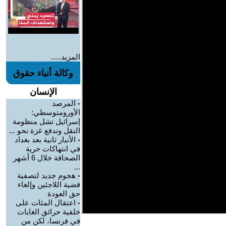
المزيد.....
وكالة أنباء حقوق
الإنسان
-
المرصد
الأورومتوسطي:
إسرائيل تشل منظومة
النقل وتدفع غزة نحو ...
-
الأنبار ثانية بعد بغداد
في انتهاكات حرية
الصحافة خلال 6 أشهر
...
-
هجوم جديد لتصفية
قضية اللاجئين وإلغاء
حق العودة
-
اعتقال المئات على
خلفية حرائق الغابات
في فرنسا، لكن من