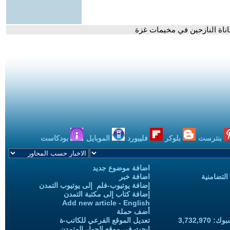
اناة النازحين في مخيمات غزة
بنترست
بلوكر
فليبورد
الموبايل
بودكاست
اضافة موضوع جديد
التضامنية
اضافة خبر
إضافة يوتيوب-فلم إلى يوتيوب التمدن
إضافة كتاب إلى مكتبة التمدن
Add new article - English
أضف حملة
3,732,97
تعديل الموقع الفرعي للكاتب-ة
ابحث في موقع الحوار المتمدن