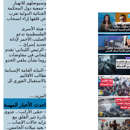
وسيوصلهم للانهيار
-
جمعية دول المحكمة
الجنائية الدولية تعرب
عن قلقها إزاء انسحاب
...
-
هيئة الأسرى
الفلسطينية تدعو
الصليب الأحمر لإدانة
تجديد إسرائ ...
-
الرئيس اللبناني: تقدم
إيجابي في مفاوضات
روما بشأن ملفي الحدو
...
-
النيابة العامة الإسبانية
تطالب الأقاليم
بالاستقبال الفوري لل
...
المزيد.....
احدث الأخبار المهمة
-
-حمّى الأرانب-.. عدوى
نادرة تثير القلق مع
تزايد حالات الإصاب ...
-
بعيد ميلاده الخامس..