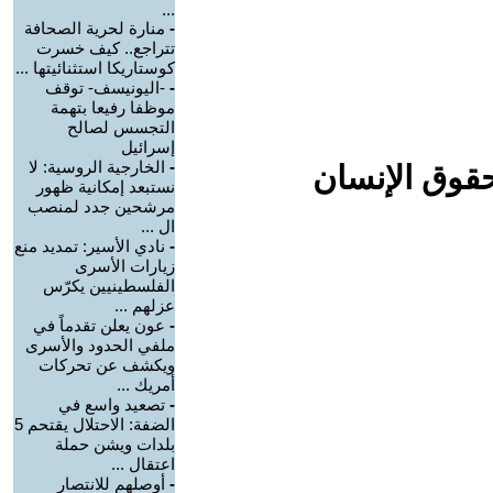
...
-
منارة لحرية الصحافة
تتراجع.. كيف خسرت
كوستاريكا استثنائيتها ...
-
-اليونيسف- توقف
موظفا رفيعا بتهمة
التجسس لصالح
إسرائيل
-
الخارجية الروسية: لا
حقوق الإنسان
نستبعد إمكانية ظهور
مرشحين جدد لمنصب
ال ...
-
نادي الأسير: تمديد منع
زيارات الأسرى
الفلسطينيين يكرّس
عزلهم ...
-
عون يعلن تقدماً في
ملفي الحدود والأسرى
ويكشف عن تحركات
أمريك ...
-
تصعيد واسع في
الضفة: الاحتلال يقتحم 5
بلدات ويشن حملة
اعتقال ...
-
أوصلهم للانتصار