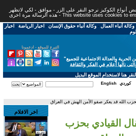
 أنواع الكوكيز نرجو النقر على الزر - موافق - لكي لاتظهر
This website uses cookies to ensure you ge
وكالة أنباء العمال
-
وكالة أنباء حقوق الإنسان
-
اخبار الرياضة
-
اخبار
لوم
التبرع للموقع - ادعمونا
حرية والعدالة الاجتماعية للجميع
"
تى نالها أعلام في الفكر والثقافة
قر هنا لاستخدام الموقع البديل
كوردي
English
 بحزب الله قد يعكر صفو الأمن الهش في العراق
اخر الافلام
قال القيادي بحزب