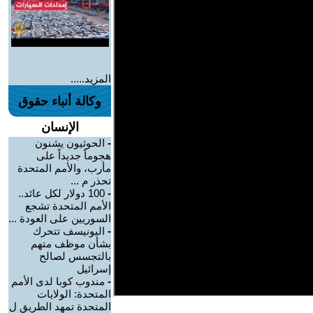
المزيد.....
وكالة أنباء حقوق
الإنسان
-
الحوثيون يشنون
هجوماً جديداً على
مأرب، والأمم المتحدة
تحذر م ...
-
100 دولار لكل عائد..
الأمم المتحدة تشجع
السوريين على العودة ...
-
اليونيسف تتحرك
بشأن موظف متهم
بالتجسس لصالح
إسرائيل
-
مندوب كوبا لدى الأمم
المتحدة: الولايات
المتحدة تمهد الطريق ل