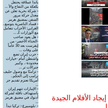
باندا عملاقة يحتفل
بكعكة من التفاح والأ ...
-
شركة بحرية تعلن عن
معدل حركة مرور
السفن بمضيق هرمز
-
فساد الناصرية يتوسع..
الغرابي: الأحزاب تتعامل
مع الوزارات كـ ...
-
هل يعود صاحب
-الحذاء الأخضر- من
إيفرست بعد 30 عاماً
على وفات ...
-
حرب إيران تضع
واشنطن أمام -خيارات
محدودة-.. وكبير
جنرالات تر ...
-
تزامنًا مع وصول حليف
ترامب إلى الحكم..
أمريكا تعتزم تقديم حز
...
-
الإمارات تتهم إيران
باستهداف ناقلة لشركة
جاد الأفلام الجيدة
أدنوك في مضيق هرمز
...
ا
-
-بلومبيرغ-: تركيا تبدأ