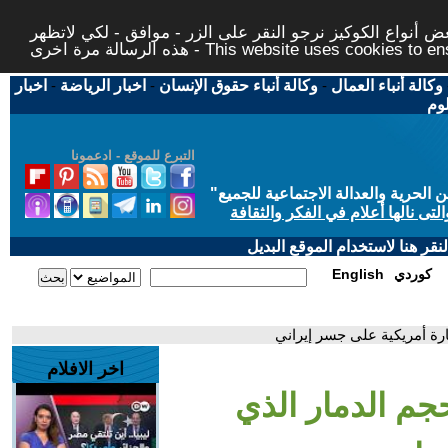
 أنواع الكوكيز نرجو النقر على الزر - موافق - لكي لاتظهر
This website uses cookies to ensure you ge
وكالة أنباء العمال
-
وكالة أنباء حقوق الإنسان
-
اخبار الرياضة
-
اخبار
لوم
التبرع للموقع - ادعمونا
حرية والعدالة الاجتماعية للجميع
"
تى نالها أعلام في الفكر والثقافة
قر هنا لاستخدام الموقع البديل
كوردي
English
رة أمريكية على جسر إيراني
اخر الافلام
جم الدمار الذي