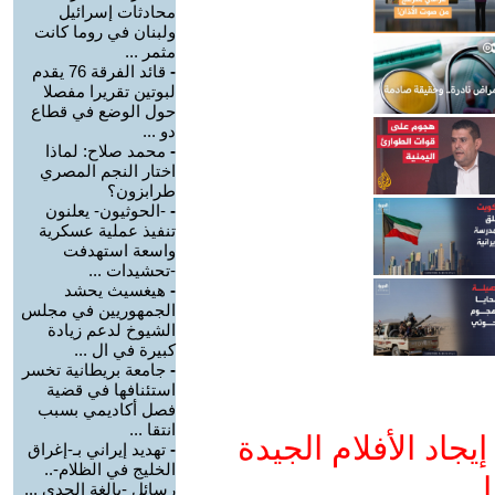
محادثات إسرائيل
ولبنان في روما كانت
مثمر ...
-
قائد الفرقة 76 يقدم
لبوتين تقريرا مفصلا
حول الوضع في قطاع
دو ...
-
محمد صلاح: لماذا
اختار النجم المصري
طرابزون؟
-
-الحوثيون- يعلنون
تنفيذ عملية عسكرية
واسعة استهدفت
-تحشيدات ...
-
هيغسيث يحشد
الجمهوريين في مجلس
الشيوخ لدعم زيادة
كبيرة في ال ...
-
جامعة بريطانية تخسر
استئنافها في قضية
فصل أكاديمي بسبب
انتقا ...
جاد الأفلام الجيدة
-
تهديد إيراني بـ-إغراق
الخليج في الظلام-..
ا
رسائل -بالغة الجدي ...