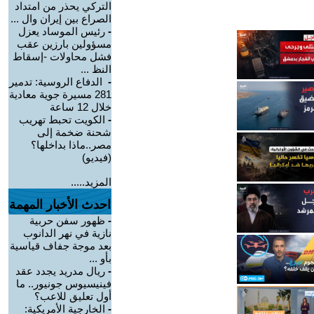
التركي يحذر من امتداد
الصراع بين إيران وال ...
-
رئيس الموساد يعزل
مسؤولين بارزين عقب
فشل محاولات -إسقاط
النظ ...
-
الدفاع الروسية: تدمير
281 مسيرة جوية معادية
خلال 12 ساعة
-
الكويت تحبط تهريب
شحنة ضخمة إلى
مصر..ماذا بداخلها؟
(فيديو)
المزيد.....
احدث الأخبار المهمة
-
ظهور سفن حربية
نازية في نهر الدانوب
بعد موجة جفاف قياسية
بأو ...
-
ريال مدريد يجدد عقد
فينيسيوس جونيور.. ما
أول تعليق للاعب؟
-
الخارجية الأمريكية: