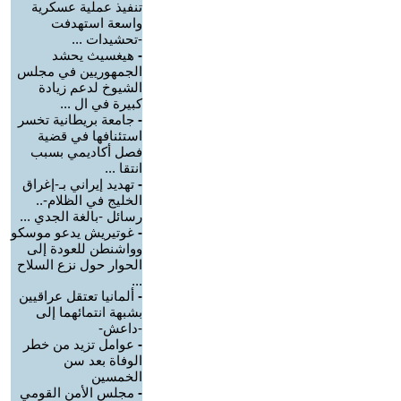
تنفيذ عملية عسكرية
واسعة استهدفت
-تحشيدات ...
-
هيغسيث يحشد
الجمهوريين في مجلس
الشيوخ لدعم زيادة
كبيرة في ال ...
-
جامعة بريطانية تخسر
استئنافها في قضية
فصل أكاديمي بسبب
انتقا ...
-
تهديد إيراني بـ-إغراق
الخليج في الظلام-..
رسائل -بالغة الجدي ...
-
غوتيريش يدعو موسكو
وواشنطن للعودة إلى
الحوار حول نزع السلاح
...
-
ألمانيا تعتقل عراقيين
بشبهة انتمائهما إلى
-داعش-
-
عوامل تزيد من خطر
الوفاة بعد سن
الخمسين
-
مجلس الأمن القومي