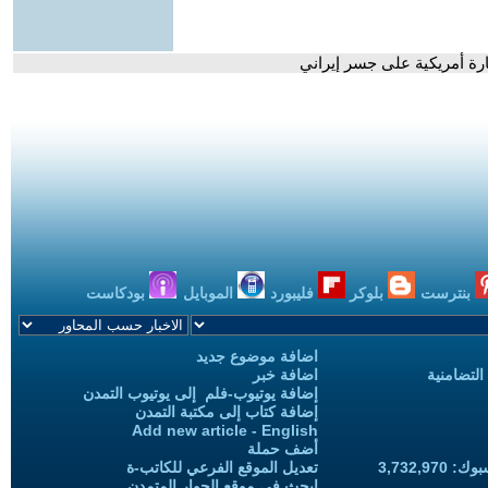
رة أمريكية على جسر إيراني
بنترست
بلوكر
فليبورد
الموبايل
بودكاست
اضافة موضوع جديد
التضامنية
اضافة خبر
إضافة يوتيوب-فلم إلى يوتيوب التمدن
إضافة كتاب إلى مكتبة التمدن
Add new article - English
أضف حملة
3,732,97
تعديل الموقع الفرعي للكاتب-ة
ابحث في موقع الحوار المتمدن