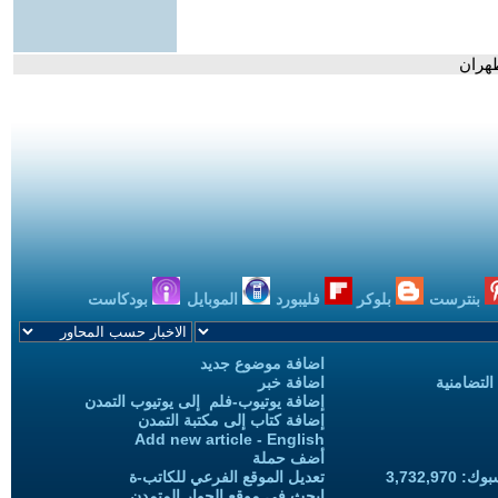
طهران
بنترست
بلوكر
فليبورد
الموبايل
بودكاست
اضافة موضوع جديد
التضامنية
اضافة خبر
إضافة يوتيوب-فلم إلى يوتيوب التمدن
إضافة كتاب إلى مكتبة التمدن
Add new article - English
أضف حملة
3,732,97
تعديل الموقع الفرعي للكاتب-ة
ابحث في موقع الحوار المتمدن