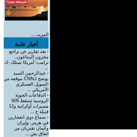
المزيد.....
أخبار عامة
-
بعد تقارير عن تراجع
مخزون البنتاغون..
ترامب: أمريكا تمتلك -ك
...
-
عبدالرحمن السيد
يوضح لـCNN موقفه من
التمويل العسكري
الأمريكي ...
-
الدفاعات الجوية
الروسية تسقط 605
مسيرات أوكرانية و12
قنبلة ج ...
-
سماع دوي انفجارين
في هرمز، وإيران
وعُمان تقتربان من
اتفاق بش ...