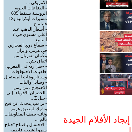
الأمريكي ...
-
الدفاعات الجوية
الروسية تسقط 605
مسيرات أوكرانية و12
قنبلة ج ...
-
أسعار الذهب عند
أعلى مستوى في 7
أسابيع
-
سماع دوي انفجارين
في هرمز، وإيران
وعُمان تقتربان من
اتفاق بش ...
-
-جيل زد- في المغرب:
خلفيات الاحتجاجات
وسيناريوهات المستقبل
-
وسائل وآليات
الاحتجاج.. من زمن
-الخصيان الأقوياء- إلى
-جيل Z ...
-
ترامب يتحدث عن فتح
وشيك لمصيق هرمز
ونائبه يصف المفاوضات
جاد الأفلام الجيدة
بالم ...
-
الاحتفال بافتتاح “جناح
ا
سمو الشيخة فاطمة