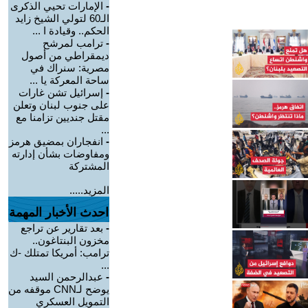
-
الإمارات تحيي الذكرى
الـ60 لتولي الشيخ زايد
الحكم.. وقيادة ا ...
-
ترامب لمرشح
ديمقراطي من أصول
مصرية: سنراك في
ساحة المعركة يا ...
-
إسرائيل تشن غارات
على جنوب لبنان وتعلن
مقتل جنديين تزامنا مع
...
-
انفجاران بمضيق هرمز
ومفاوضات بشأن إدارته
المشتركة
المزيد.....
احدث الأخبار المهمة
-
بعد تقارير عن تراجع
مخزون البنتاغون..
ترامب: أمريكا تمتلك -ك
...
-
عبدالرحمن السيد
يوضح لـCNN موقفه من
التمويل العسكري