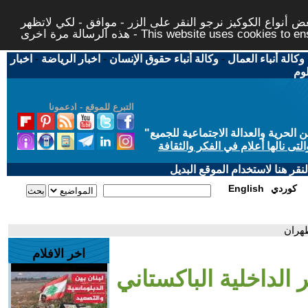
 أنواع الكوكيز نرجو النقر على الزر - موافق - لكي لاتظهر
This website uses cookies to ensure you ge
وكالة أنباء العمال
-
وكالة أنباء حقوق الإنسان
-
اخبار الرياضة
-
اخبار
لوم
التبرع للموقع - ادعمونا
حرية والعدالة الاجتماعية للجميع
"
تى نالها أعلام في الفكر والثقافة
قر هنا لاستخدام الموقع البديل
كوردي
English
طهران
اخر الافلام
ر الداخلية الباكستاني