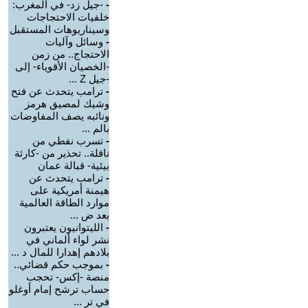
-
-جيل زد- في المغرب:
خلفيات الاحتجاجات
وسيناريوهات المستقبل
-
وسائل وآليات
الاحتجاج.. من زمن
-الخصيان الأقوياء- إلى
-جيل Z ...
-
ترامب يتحدث عن فتح
وشيك لمصيق هرمز
ونائبه يصف المفاوضات
بالم ...
-
تسرب نفطي من
ناقلة.. تحذير من -كارثة
بيئية- قبالة عمان
-
ترامب يتحدث عن
هيمنة أمريكية على
موارد الطاقة العالمية
بعد ض ...
-
الليتوانيون يعتبرون
نشر لواء ألماني في
بلادهم إهدارا للمال د ...
-
بموجب حكم قضائي..
منصة -إكس- تحجب
حساب ترشح إمام أوغلو
في تر ...