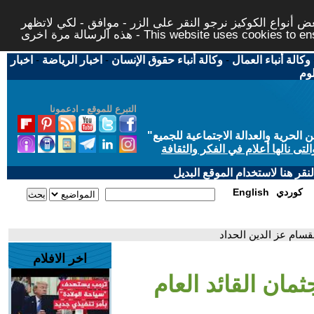
 أنواع الكوكيز نرجو النقر على الزر - موافق - لكي لاتظهر
This website uses cookies to ensure you ge
وكالة أنباء العمال
-
وكالة أنباء حقوق الإنسان
-
اخبار الرياضة
-
اخبار
لوم
التبرع للموقع - ادعمونا
حرية والعدالة الاجتماعية للجميع
"
تى نالها أعلام في الفكر والثقافة
قر هنا لاستخدام الموقع البديل
كوردي
English
لقسام عز الدين الحداد
اخر الافلام
مان القائد العام