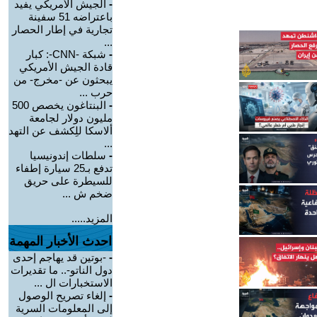
-
الجيش الأمريكي يفيد
باعتراضه 51 سفينة
تجارية في إطار الحصار
...
-
شبكة -CNN-: كبار
قادة الجيش الأمريكي
يبحثون عن -مخرج- من
حرب ...
-
البنتاغون يخصص 500
مليون دولار لجامعة
ألاسكا للِكشف عن التهد
...
-
سلطات إندونيسيا
تدفع بـ25 سيارة إطفاء
للسيطرة على حريق
ضخم ش ...
المزيد.....
احدث الأخبار المهمة
-
-بوتين قد يهاجم إحدى
دول الناتو-.. ما تقديرات
الاستخبارات ال ...
-
إلغاء تصريح الوصول
إلى المعلومات السرية