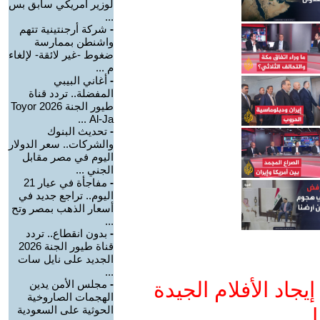
لوزير أمريكي سابق بس
...
-
شركة أرجنتينية تتهم
واشنطن بممارسة
ضغوط -غير لائقة- لإلغاء
م ...
-
أغاني البيبي
المفضلة.. تردد قناة
طيور الجنة 2026 Toyor
Al-Ja ...
-
تحديث البنوك
والشركات.. سعر الدولار
اليوم في مصر مقابل
الجني ...
-
مفاجأة في عيار 21
اليوم.. تراجع جديد في
أسعار الذهب بمصر وتح
...
-
بدون انقطاع.. تردد
قناة طيور الجنة 2026
الجديد على نايل سات
...
جاد الأفلام الجيدة
-
مجلس الأمن يدين
الهجمات الصاروخية
الحوثية على السعودية
ا