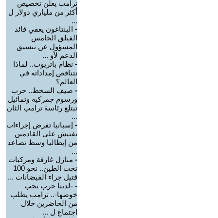
ترامب يعلن تخصيص
أكثر من ملياري دولار ل
...
-
البنتاغون يعفي قائد
الفيلق الخامس
المسؤول عن تنسيق
الدعم لأو ...
-
نظام باتريوت.. لماذا
تتناقص إمداداته في
العالم؟
-
صيف السخط.. حرب
ورسوم جمركية وتماثيل
تبتلع رئاسة ترامب الثان
...
-
إسبانيا تفرض إجراءات
تفتيش على القادمين
من إيطاليا وسط تصاعد
...
-
منازل غارقة ومركبات
تحت الطين.. نحو 100
قتيل جراء الفيضانات ...
-
-لدينا حرب يجب
خوضها-.. ترامب يطلب
من الحاضرين خلال
اجتماع ل ...