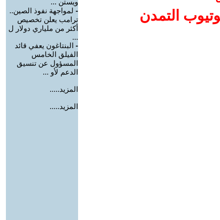
ويستن ...
-
لمواجهة نفوذ الصين..
وتيوب التمدن
ترامب يعلن تخصيص
أكثر من ملياري دولار ل
...
-
البنتاغون يعفي قائد
الفيلق الخامس
المسؤول عن تنسيق
الدعم لأو ...
المزيد.....
المزيد.....