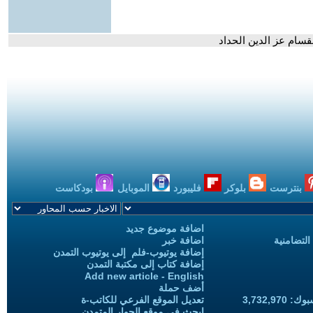
لقسام عز الدين الحداد
بنترست
بلوكر
فليبورد
الموبايل
بودكاست
اضافة موضوع جديد
التضامنية
اضافة خبر
إضافة يوتيوب-فلم إلى يوتيوب التمدن
إضافة كتاب إلى مكتبة التمدن
Add new article - English
أضف حملة
3,732,97
تعديل الموقع الفرعي للكاتب-ة
ابحث في موقع الحوار المتمدن