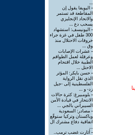
...
-
اليويفا يقول إن
المقاطعة قد تستمر
والاتحاد الإنجليزي
يسحب دع ...
-
اليونيسف: استشهاد
300 طفل في غزة جراء
خروقات الاحتلال منذ
وق ...
-
عشرات الإصابات
وعرقلة لعمل الطواقم
الطبية خلال اقتحام
الاحتل ...
-
حسن بايكر: المؤثر
الذي نقل الرواية
الفلسطينية إلى -جيل
ا
زد- و ...
-
بلومبيرغ: كثرة حالات
الانتحار في قيادة الأمن
السيبراني بالجي ...
-
مصادر: السعودية
وباكستان وتركيا ستوقّع
اتفاقية دفاع مشترك ال
...
-
أثارت غضب ترمب..