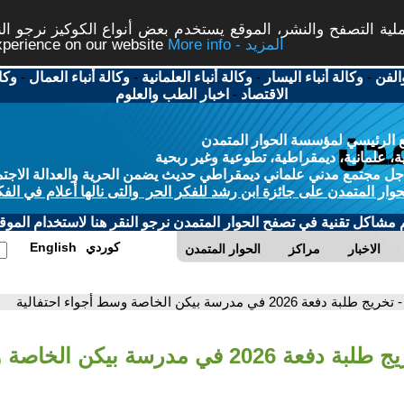
ة التصفح والنشر، الموقع يستخدم بعض أنواع الكوكيز نرجو النق
More info - المزيد
experience on our website
الفن
-
وكالة أنباء اليسار
-
وكالة أنباء العلمانية
-
وكالة أنباء العمال
-
وكا
الاقتصاد
-
اخبار الطب والعلوم
 الرئيسي لمؤسسة الحوار المتمدن
، علمانية، ديمقراطية، تطوعية وغير ربحية
ل مجتمع مدني علماني ديمقراطي حديث يضمن الحرية والعدالة الاجتم
حوار المتمدن على جائزة ابن رشد للفكر الحر والتى نالها أعلام في الفك
م مشاكل تقنية في تصفح الحوار المتمدن نرجو النقر هنا لاستخدام الموقع
كوردي
English
الاخبار
مراكز
الحوار المتمدن
- تخريج طلبة دفعة 2026 في مدرسة بيكن الخاصة وسط أجواء احتفالية
- تخريج طلبة دفعة 2026 في مدرسة بيكن 