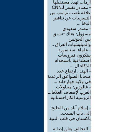
أزمات تهدد مستقبلها
-
مصادر تفسر لـCNN
علاقة غضب ترامب من
التسريبات عن تناقص
الذخا ...
-
مصدر سعودي
مسؤول: هناك تنسيق
بين الحوثيين
والميليشيات العراق ...
-
علماء -ستانفورد-
يبتكرون فيروسات
اصطناعية باستخدام
الذكاء ال ...
-
الهند.. ارتفاع عدد
ضحايا الصواعق الرعدية
في ولاية جهارخاند ...
-
غالوزين: محاولات
الغرب لإضعاف العلاقات
الروسية الكازاخستانية
...
-
إسلام آباد من الخليج
إلى باب المندب..
باكستان في قلب البنية
...
-
التحالف يعلن إصابة