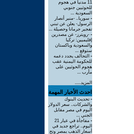
11 مدنياً في هجوم
للحوثيين جنوبي
السعودية ...
-
سوريا.. -منبر أنصار
الرسول- يعلن عن تبني
تفجير جرمانا وحصيلة ...
-
-رويترز- عن مصدرين
إقليميين: تركيا
والسعودية وباكستان
ستوقع ...
-
التحالف يجدد دعمه
للحكومة اليمنية عقب
هجوم الحوثيين على
مأرب ...
المزيد.....
احدث الأخبار المهمة
-
تحديث البنوك
والشركات.. سعر الدولار
اليوم في مصر مقابل
الجني ...
-
مفاجأة في عيار 21
اليوم.. تراجع جديد في
أسعار الذهب بمصر وتح