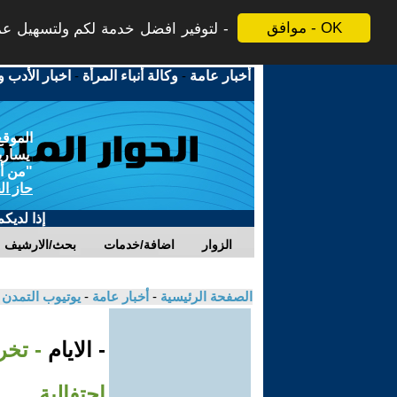
موافق - OK
لتوفير افضل خدمة لكم ولتسهيل عملي
أخبار عامة
-
وكالة أنباء المرأة
-
اخبار الأدب و
الموقع
يسارية
"من أج
حاز ال
إذا لديك
الزوار
اضافة/خدمات
بحث/الارشيف
الصفحة الرئيسية
-
أخبار عامة
-
يوتيوب التمدن
- الايام
احتفالية