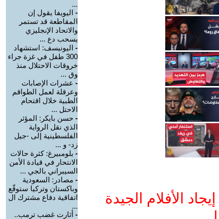
...
-
اليويفا يقول إن
المقاطعة قد تستمر
والاتحاد الإنجليزي
يسحب دع ...
-
اليونيسف: استشهاد
300 طفل في غزة جراء
خروقات الاحتلال منذ
وق ...
-
عشرات الإصابات
وعرقلة لعمل الطواقم
الطبية خلال اقتحام
الاحتل ...
-
حسن بايكر: المؤثر
الذي نقل الرواية
الفلسطينية إلى -جيل
زد- و ...
-
بلومبيرغ: كثرة حالات
الانتحار في قيادة الأمن
السيبراني بالجي ...
-
مصادر: السعودية
وباكستان وتركيا ستوقّع
جاد الأفلام الجيدة
اتفاقية دفاع مشترك ال
...
ا
-
أثارت غضب ترمب..