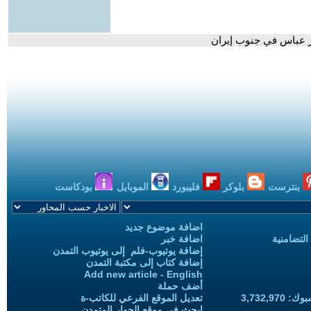
در عباس في جنوب إيران
بنترست
بلوكر
فليبورد
الموبايل
بودكاست
اضافة موضوع جديد
التضامنية
اضافة خبر
إضافة يوتيوب-فلم إلى يوتيوب التمدن
إضافة كتاب إلى مكتبة التمدن
Add new article - English
أضف حملة
3,732,97
تعديل الموقع الفرعي للكاتب-ة
ابحث في موقع الحوار المتمدن