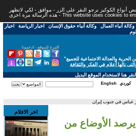
 أنواع الكوكيز نرجو النقر على الزر - موافق - لكي لاتظهر
This website uses cookies to ensure you ge
وكالة أنباء العمال
-
وكالة أنباء حقوق الإنسان
-
اخبار الرياضة
-
اخبار
لوم
التبرع للموقع - ادعمونا
حرية والعدالة الاجتماعية للجميع
"
تى نالها أعلام في الفكر والثقافة
قر هنا لاستخدام الموقع البديل
كوردي
English
در عباس في جنوب إيران
اخر الافلام
يرصد الأوضاع من