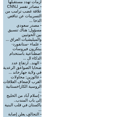
أزمات تهدد مستقبلها
-
مصادر تفسر لـCNN
علاقة غضب ترامب من
التسريبات عن تناقص
الذخا ...
-
مصدر سعودي
مسؤول: هناك تنسيق
بين الحوثيين
والميليشيات العراق ...
-
علماء -ستانفورد-
يبتكرون فيروسات
اصطناعية باستخدام
الذكاء ال ...
-
الهند.. ارتفاع عدد
ضحايا الصواعق الرعدية
في ولاية جهارخاند ...
-
غالوزين: محاولات
الغرب لإضعاف العلاقات
الروسية الكازاخستانية
...
-
إسلام آباد من الخليج
إلى باب المندب..
باكستان في قلب البنية
...
-
التحالف يعلن إصابة