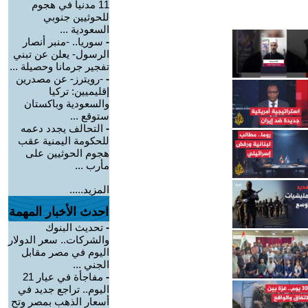
11 مدنياً في هجوم
للحوثيين جنوبي
السعودية ...
-
سوريا.. -منبر أنصار
الرسول- يعلن عن تبني
تفجير جرمانا وحصيلة ...
-
-رويترز- عن مصدرين
إقليميين: تركيا
والسعودية وباكستان
ستوقع ...
-
التحالف يجدد دعمه
للحكومة اليمنية عقب
هجوم الحوثيين على
مأرب ...
المزيد.....
احدث الأخبار المهمة
-
تحديث البنوك
والشركات.. سعر الدولار
اليوم في مصر مقابل
الجني ...
-
مفاجأة في عيار 21
اليوم.. تراجع جديد في
أسعار الذهب بمصر وتح