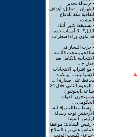
-
-رسالة تحذير
لطهران-.. تحليل: أهداف
اتفاقية مكة للدفاع
المشت ...
-
تستيقظ كثيرا أثناء
الليل؟.. 3 أسباب خفية
قد تكون وراء اضطراب
...
-
حزب اليسار في
سافخو يسحب قائمته
الانتخابية بالكامل بعد
جدل ح ...
-
مع اقتراب الانتخابات
ا
الإسرائيلية.. أيزنكوت
يحافظ على صدارة ا ...
-
الهجوم الثاني خلال 24
ساعة..الحوثيون
يستهدفون القوات
الحكومي ...
-
وسط مطالب بإقالته..
الأرجنتين توجه رسالة
لرئيس -الفيفا-
-
رئيس الشاباك: موافقة
حماس على نزع السلاح
-خدعة- لكسب الوقت