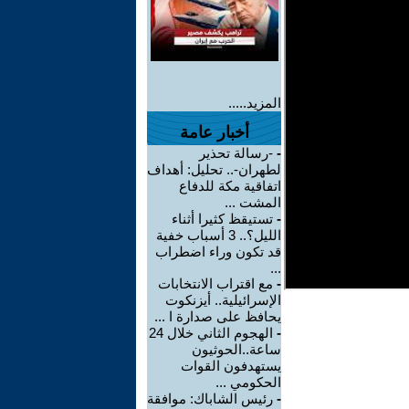
المزيد.....
أخبار عامة
-
-رسالة تحذير
لطهران-.. تحليل: أهداف
اتفاقية مكة للدفاع
المشت ...
-
تستيقظ كثيرا أثناء
الليل؟.. 3 أسباب خفية
قد تكون وراء اضطراب
...
-
مع اقتراب الانتخابات
الإسرائيلية.. أيزنكوت
يحافظ على صدارة ا ...
-
الهجوم الثاني خلال 24
ساعة..الحوثيون
يستهدفون القوات
الحكومي ...
-
رئيس الشاباك: موافقة