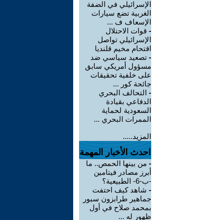
الإسرائيلي في الضفة
الغربية تضع سيارات
الإسعاف ف ...
-
قوات الاحتلال
الإسرائيلي تواصل
اقتحام مخيم قلنديا
-
تصعيد سياسي ضد
مسؤول أمريكي سابق
على خلفية تحقيقات
جائحة كور ...
-
التحالف البحري
الدفاعي بقيادة
السعودية لحماية
الممرات البحري ...
المزيد.....
احدث الأخبار المهمة
-
من بينها الحمص.. ما
أبرز مصادر فيتامين
-ب-6- الطبيعية؟
-
شاهد كيف احتفت
جماهير طرابزون سبور
بمحمد صلاح في أول
ظهور له ...