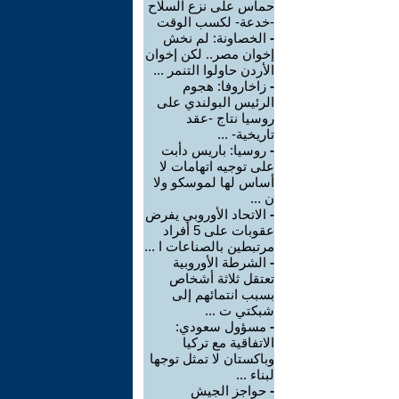
حماس على نزع السلاح
-خدعة- لكسب الوقت
-
الخصاونة: لم نخش
إخوان مصر.. لكن إخوان
الأردن حاولوا التنمر ...
-
زاخاروفا: هجوم
الرئيس البولندي على
روسيا نتاج -عقد
تاريخية- ...
-
روسيا: باريس دأبت
على توجيه اتهامات لا
أساس لها لموسكو ولا
ن ...
-
الاتحاد الأوروبي يفرض
عقوبات على 5 أفراد
مرتبطين بالصناعات ا ...
-
الشرطة الأوروبية
تعتقل ثلاثة أشخاص
بسبب انتمائهم إلى
شبكتي ت ...
-
مسؤول سعودي:
الاتفاقية مع تركيا
وباكستان لا تمثل توجها
لبناء ...
-
حواجز الجيش