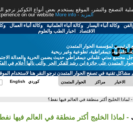
ة التصفح والنشر، الموقع يستخدم بعض أنواع الكوكيز نرجو النق
More info - المزيد
experience on our website
الفن
-
وكالة أنباء اليسار
-
وكالة أنباء العلمانية
-
وكالة أنباء العمال
-
وكا
الاقتصاد
-
اخبار الطب والعلوم
 الرئيسي لمؤسسة الحوار المتمدن
، علمانية، ديمقراطية، تطوعية وغير ربحية
ل مجتمع مدني علماني ديمقراطي حديث يضمن الحرية والعدالة الاجتم
حوار المتمدن على جائزة ابن رشد للفكر الحر والتى نالها أعلام في الفك
م مشاكل تقنية في تصفح الحوار المتمدن نرجو النقر هنا لاستخدام الموقع
كوردي
English
الاخبار
مراكز
الحوار المتمدن
- لماذا الخليج أكتر منطقة في العالم فيها نفط؟
ك
- لماذا الخليج أكتر منطقة في العالم فيها نفط