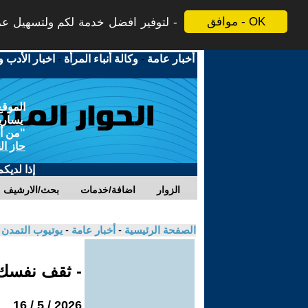
موافق - OK
لتوفير افضل خدمة لكم ولتسهيل عملي
أخبار عامة
-
وكالة أنباء المرأة
-
اخبار الأدب و
الموقع
يسارية
"من أج
حاز ال
إذا لديك
الزوار
اضافة/خدمات
بحث/الارشيف
الصفحة الرئيسية
-
أخبار عامة
-
يوتيوب التمدن
- ثقف نفس
2026 / 5 / 16