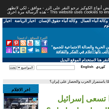
 أنواع الكوكيز نرجو النقر على الزر - موافق - لكي لاتظهر
This website uses cookies to ensure you ge
وكالة أنباء العمال
-
وكالة أنباء حقوق الإنسان
-
اخبار الرياضة
-
اخبار
لوم
التبرع للموقع - ادعمونا
حرية والعدالة الاجتماعية للجميع
"
تى نالها أعلام في الفكر والثقافة
قر هنا لاستخدام الموقع البديل
كوردي
English
كا باستمرار الحرب والحصار على إيران؟
اخر الافلام
ا تسعى إسرائيل