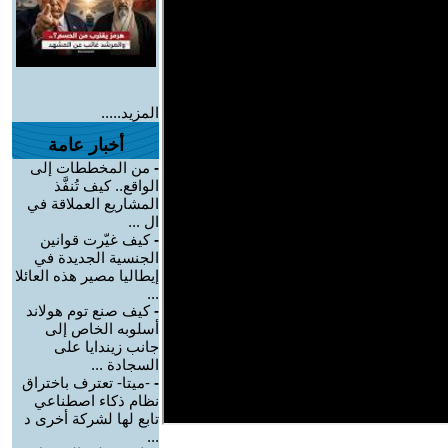
المزيد.....
أخبار عامة
-
من المخططات إلى
الواقع.. كيف تُنفَّذ
المشاريع العملاقة في
ال ...
-
كيف غيّرت قوانين
الجنسية الجديدة في
إيطاليا مصير هذه العائلا
...
-
كيف صنع توم هولاند
أسلوبه الخاص إلى
جانب زيندايا على
السجادة ...
-
-ميتا- تعترف باختراق
نظام ذكاء اصطناعي
تابع لها لشركة أخرى د
...