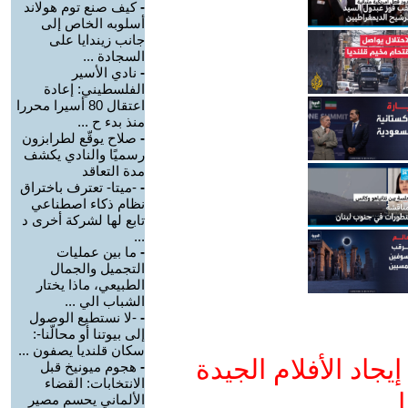
-
كيف صنع توم هولاند
أسلوبه الخاص إلى
جانب زيندايا على
السجادة ...
-
نادي الأسير
الفلسطيني: إعادة
اعتقال 80 أسيرا محررا
منذ بدء ح ...
-
صلاح يوقّع لطرابزون
رسميًا والنادي يكشف
مدة التعاقد
-
-ميتا- تعترف باختراق
نظام ذكاء اصطناعي
تابع لها لشركة أخرى د
...
-
ما بين عمليات
التجميل والجمال
الطبيعي، ماذا يختار
الشباب الي ...
-
-لا نستطيع الوصول
إلى بيوتنا أو محالّنا-:
سكان قلنديا يصفون ...
جاد الأفلام الجيدة
-
هجوم ميونيخ قبل
الانتخابات: القضاء
ا
الألماني يحسم مصير