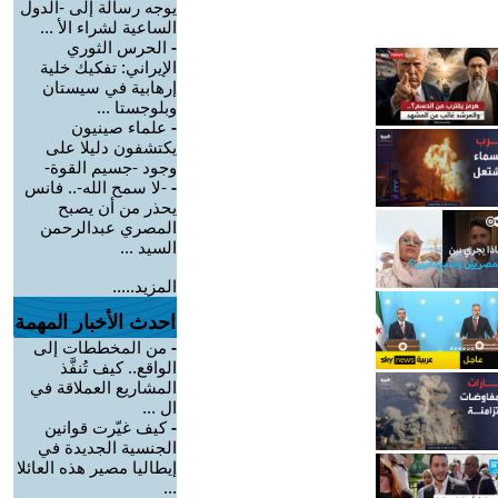
يوجه رسالة إلى -الدول
الساعية لشراء الأ ...
-
الحرس الثوري
الإيراني: تفكيك خلية
إرهابية في سيستان
وبلوجستا ...
-
علماء صينيون
يكتشفون دليلا على
وجود -جسيم القوة-
-
-لا سمح الله-.. فانس
يحذر من أن يصبح
المصري عبدالرحمن
السيد ...
المزيد.....
احدث الأخبار المهمة
-
من المخططات إلى
الواقع.. كيف تُنفَّذ
المشاريع العملاقة في
ال ...
-
كيف غيّرت قوانين
الجنسية الجديدة في
إيطاليا مصير هذه العائلا
...