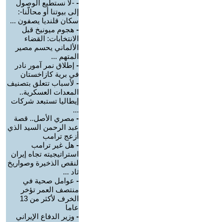
-
-لا نستطيع الوصول
إلى بيوتنا أو محالّنا-:
سكان قلنديا يصفون ...
-
هجوم ميونيخ قبل
الانتخابات: القضاء
الألماني يحسم مصير
المتهم ...
-
إطلاق نمر آمور نادر
في برية كازاخستان
-
لأسباب تتعلق بتصنيف
المعدات العسكرية..
إيطاليا تستبعد شركات
...
-
مصري الأصل.. قصة
عبد الرحمن السيد الذي
أزعج ترامب
-
هل غير ترامب
استراتيجيته تجاه إيران
لنقص الذخيرة وصواريخ
ثاد ...
-
عوامل صحية في
منتصف العمر تؤخر
الخرف لأكثر من 13
عاما
-
وزير الدفاع الإيراني