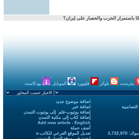
كا باستمرار الحرب والحصار على إيران؟
بنترست
بلوكر
فليبورد
الموبايل
بودكاست
اضافة موضوع جديد
التضامنية
اضافة خبر
إضافة يوتيوب-فلم إلى يوتيوب التمدن
إضافة كتاب إلى مكتبة التمدن
Add new article - English
أضف حملة
3,732,97
تعديل الموقع الفرعي للكاتب-ة
ابحث في موقع الحوار المتمدن