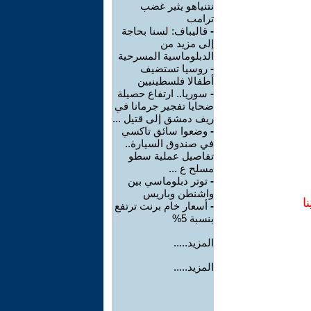
نتنياهو يثير غضب
ترامب
-
قاليباف: لسنا بحاجة
إلى مزيد من
الدبلوماسية المسرحية
-
روسيا تستضيف
أطفالا فلسطينيين
-
سوريا.. ارتفاع حصيلة
ضحايا تفجير جرمانا في
ريف دمشق إلى قتيل ...
-
وضعوا سائق تاكسي
في صندوق السيارة..
تفاصيل عملية سطو
مسلح ع ...
-
توتر دبلوماسي بين
واشنطن وباريس
ا
-
أسعار خام برنت ترتفع
بنسبة 5%
المزيد.....
المزيد.....