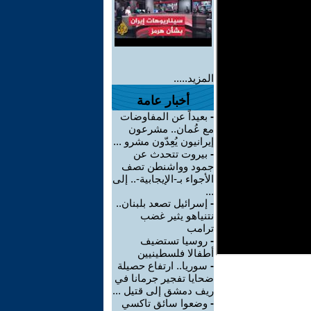
المزيد.....
أخبار عامة
-
بعيداً عن المفاوضات
مع عُمان.. مشرعون
إيرانيون يُعِدّون مشرو ...
-
بيروت تتحدث عن
جمود وواشنطن تصف
الأجواء بـ-الإيجابية-.. إلى
...
-
إسرائيل تصعد بلبنان..
نتنياهو يثير غضب
ترامب
-
روسيا تستضيف
أطفالا فلسطينيين
-
سوريا.. ارتفاع حصيلة
ضحايا تفجير جرمانا في
ريف دمشق إلى قتيل ...
-
وضعوا سائق تاكسي