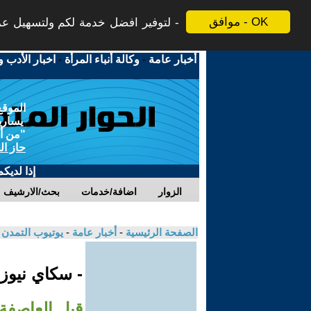
موافق - OK
لتوفير افضل خدمة لكم ولتسهيل عملي
أخبار عامة
-
وكالة أنباء المرأة
-
اخبار الأدب و
الموقع
يسارية
"من أج
حاز ال
إذا لديك
الزوار
اضافة/خدمات
بحث/الارشيف
الصفحة الرئيسية
-
أخبار عامة
-
يوتيوب التمدن
- سكاي نيوز
قبل العاصفة