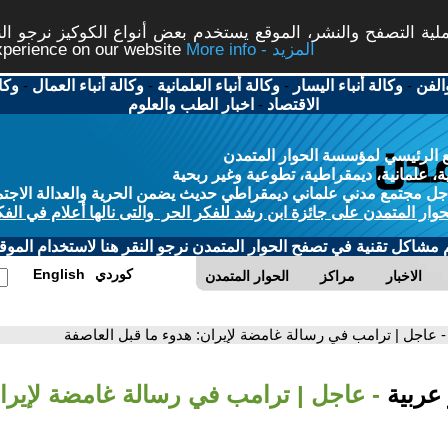
ة التصفح والنشر، الموقع يستخدم بعض أنواع الكوكيز نرجو النق
More info - المزيد
experience on our website
الفن
-
وكالة أنباء اليسار
-
وكالة أنباء العلمانية
-
وكالة أنباء العمال
-
وكا
الاقتصاد
-
اخبار الطب والعلوم
 الرئيسي لمؤسسة الحوار المتمدن
، علمانية، ديمقراطية، تطوعية وغير ربحية
ل مجتمع مدني علماني ديمقراطي حديث يضمن الحرية والعدالة الاجتم
حوار المتمدن على جائزة ابن رشد للفكر الحر والتى نالها أعلام في الفك
م مشاكل تقنية في تصفح الحوار المتمدن نرجو النقر هنا لاستخدام الموقع
كوردي
English
الاخبار
مراكز
الحوار المتمدن
- عاجل | ترامب في رسالة غامضة لإيران: هدوء ما قبل العاصفة
 عربية
- عاجل | ترامب في رسالة غامضة لإيرا