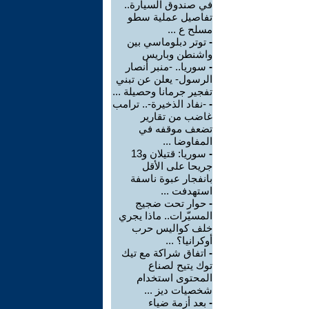
في صندوق السيارة..
تفاصيل عملية سطو
مسلح ع ...
-
توتر دبلوماسي بين
واشنطن وباريس
-
سوريا.. -منبر أنصار
الرسول- يعلن عن تبني
تفجير جرمانا وحصيلة ...
-
-نفاد الذخيرة-.. ترامب
غاضب من تقارير
تضعف موقفه في
المفاوضا ...
-
سوريا: قتيلان و13
جريحا على الأقل
بانفجار عبوة ناسفة
استهدفت ...
-
حوار تحت ضجيج
المسيّرات.. ماذا يجري
خلف كواليس حرب
أوكرانيا؟ ...
-
اتفاق شراكة مع تيك
توك يتيح لصناع
المحتوى استخدام
شخصيات ديز ...
-
بعد أزمة ضياء