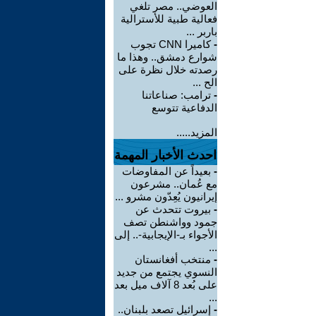
العوضي.. مصر تلغي
فعالية طبية للأسترالية
باربر ...
-
كاميرا CNN تجوب
شوارع دمشق.. وهذا ما
رصدته خلال نظرة على
الح ...
-
ترامب: صناعاتنا
الدفاعية تتوسع
المزيد.....
احدث الأخبار المهمة
-
بعيداً عن المفاوضات
مع عُمان.. مشرعون
إيرانيون يُعِدّون مشرو ...
-
بيروت تتحدث عن
جمود وواشنطن تصف
الأجواء بـ-الإيجابية-.. إلى
...
-
منتخب أفغانستان
النسوي يجتمع من جديد
على بُعد 8 آلاف ميل بعد
...
-
إسرائيل تصعد بلبنان..