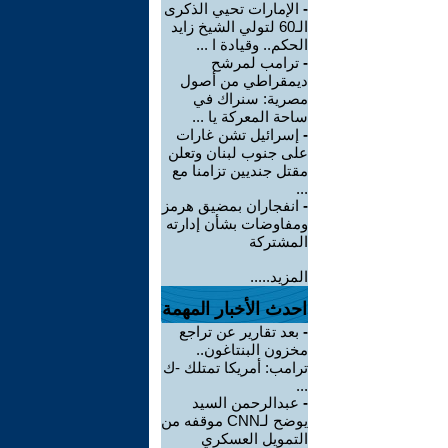
-
الإمارات تحيي الذكرى
الـ60 لتولي الشيخ زايد
الحكم.. وقيادة ا ...
-
ترامب لمرشح
ديمقراطي من أصول
مصرية: سنراك في
ساحة المعركة يا ...
-
إسرائيل تشن غارات
على جنوب لبنان وتعلن
مقتل جنديين تزامنا مع
...
-
انفجاران بمضيق هرمز
ومفاوضات بشأن إدارته
المشتركة
المزيد.....
احدث الأخبار المهمة
-
بعد تقارير عن تراجع
مخزون البنتاغون..
ترامب: أمريكا تمتلك -ك
...
-
عبدالرحمن السيد
يوضح لـCNN موقفه من
التمويل العسكري