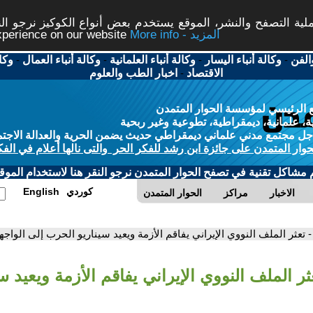
ة التصفح والنشر، الموقع يستخدم بعض أنواع الكوكيز نرجو النق
More info - المزيد
experience on our website
الفن
-
وكالة أنباء اليسار
-
وكالة أنباء العلمانية
-
وكالة أنباء العمال
-
وكا
الاقتصاد
-
اخبار الطب والعلوم
 الرئيسي لمؤسسة الحوار المتمدن
، علمانية، ديمقراطية، تطوعية وغير ربحية
ل مجتمع مدني علماني ديمقراطي حديث يضمن الحرية والعدالة الاجتم
حوار المتمدن على جائزة ابن رشد للفكر الحر والتى نالها أعلام في الفك
م مشاكل تقنية في تصفح الحوار المتمدن نرجو النقر هنا لاستخدام الموقع
كوردي
English
الاخبار
مراكز
الحوار المتمدن
- تعثر الملف النووي الإيراني يفاقم الأزمة ويعيد سيناريو الحرب إلى الواجه
ثر الملف النووي الإيراني يفاقم الأزمة ويعيد 