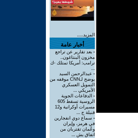
المزيد.....
أخبار عامة
-
بعد تقارير عن تراجع
مخزون البنتاغون..
ترامب: أمريكا تمتلك -ك
...
-
عبدالرحمن السيد
يوضح لـCNN موقفه من
التمويل العسكري
الأمريكي ...
-
الدفاعات الجوية
الروسية تسقط 605
مسيرات أوكرانية و12
قنبلة ج ...
-
سماع دوي انفجارين
في هرمز، وإيران
وعُمان تقتربان من
اتفاق بش ...