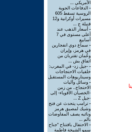
الأمريكي ...
-
الدفاعات الجوية
الروسية تسقط 605
مسيرات أوكرانية و12
قنبلة ج ...
-
أسعار الذهب عند
أعلى مستوى في 7
أسابيع
-
سماع دوي انفجارين
في هرمز، وإيران
وعُمان تقتربان من
اتفاق بش ...
-
-جيل زد- في المغرب:
خلفيات الاحتجاجات
وسيناريوهات المستقبل
-
وسائل وآليات
ا
الاحتجاج.. من زمن
-الخصيان الأقوياء- إلى
-جيل Z ...
-
ترامب يتحدث عن فتح
وشيك لمصيق هرمز
ونائبه يصف المفاوضات
بالم ...
-
الاحتفال بافتتاح “جناح
سمو الشيخة فاطمة