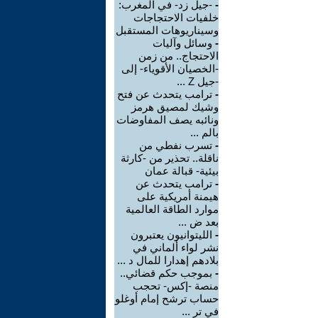
-
-جيل زد- في المغرب:
خلفيات الاحتجاجات
وسيناريوهات المستقبل
-
وسائل وآليات
الاحتجاج.. من زمن
-الخصيان الأقوياء- إلى
-جيل Z ...
-
ترامب يتحدث عن فتح
وشيك لمصيق هرمز
ونائبه يصف المفاوضات
بالم ...
-
تسرب نفطي من
ناقلة.. تحذير من -كارثة
بيئية- قبالة عمان
-
ترامب يتحدث عن
هيمنة أمريكية على
موارد الطاقة العالمية
بعد ض ...
-
الليتوانيون يعتبرون
نشر لواء ألماني في
بلادهم إهدارا للمال د ...
-
بموجب حكم قضائي..
منصة -إكس- تحجب
حساب ترشح إمام أوغلو
في تر ...