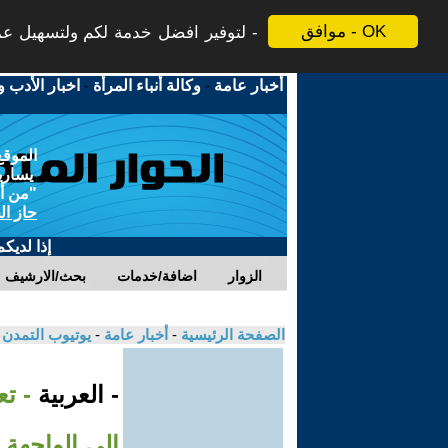
موافق - OK
لتوفير افضل خدمة لكم ولتسهيل عملي
أخبار عامة
-
وكالة أنباء المرأة
-
اخبار الأدب و
الموقع
يسارية
"من أج
حاز ال
إذا لديك
الزوار
اضافة/خدمات
بحث/الارشيف
الصفحة الرئيسية
-
أخبار عامة
-
يوتيوب التمدن
- العربية
- تع
إلى الواجهة