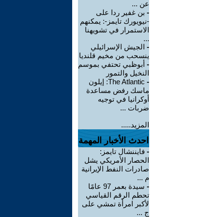
عن ...
-
بن غفير ردا على
-نيويورك تايمز-: يمكنهم
الاستمرار في تشويهنا
...
-
الجيش الإسرائيلي
ينسحب من مخيم قلنديا
-
أبوظبي تحتفي بموسم
النخيل والتمور
-
The Atlantic: إيلون
ماسك رفض مساعدة
أوكرانيا في توجيه
ضربات ...
المزيد.....
احدث الأخبار المهمة
-
فايننشال تايمز:
الحصار الأمريكي يشل
صادرات النفط الإيرانية
م ...
-
سيدة بعمر 97 عامًا
تحطم الرقم القياسي
لأكبر امرأة تمشي على
ج ...