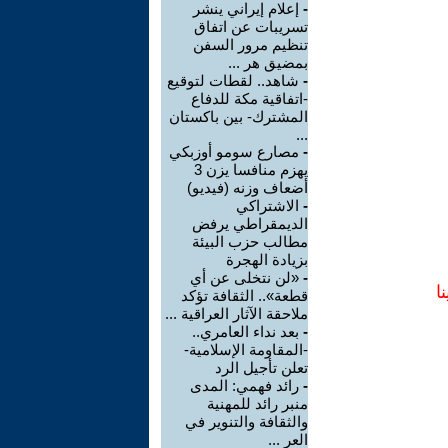
-
إعلام إيراني ينشر
تسريبات عن اتفاق
تنظيم مرور السفن
بمضيق هر ...
-
شاهد.. لقطات لتوقيع
-اتفاقية مكة للدفاع
المشترك- بين باكستان
...
-
مصارع سومو أوزبكي
يهزم منافسا يزن 3
أضعاف وزنه (فيديو)
-
الاشتراكي
الديمقراطي يرفض
مطالب حزب البيئة
بزيادة الهجرة
-
«لن نتخلى عن أي
ا
قطعة».. الثقافة تؤكد
ملاحقة الآثار العراقية ...
-
بعد نداء العامري..
-المقاومة الإسلامية-
تعلن تأجيل الرد
-
رائد فهمي: المدى
منبر رائد للمهنية
والثقافة والتنوير في
العر ...