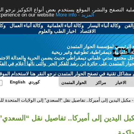
ة التصفح والنشر، الموقع يستخدم بعض أنواع الكوكيز نرجو النق
More info - المزيد
experience on our website
الفن
-
وكالة أنباء اليسار
-
وكالة أنباء العلمانية
-
وكالة أنباء العمال
-
وكا
الاقتصاد
-
اخبار الطب والعلوم
 الرئيسي لمؤسسة الحوار المتمدن
، علمانية، ديمقراطية، تطوعية وغير ربحية
ل مجتمع مدني علماني ديمقراطي حديث يضمن الحرية والعدالة الاجتم
حوار المتمدن على جائزة ابن رشد للفكر الحر والتى نالها أعلام في الفك
م مشاكل تقنية في تصفح الحوار المتمدن نرجو النقر هنا لاستخدام الموقع
كوردي
English
الاخبار
مراكز
الحوار المتمدن
- مكبل اليدين إلى أميركا.. تفاصيل نقل “السعدي” إلى الولايات المتحدة لل
بل اليدين إلى أميركا.. تفاصيل نقل “السعدي” 
حاكمة