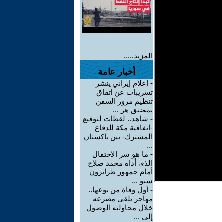
المزيد.....
أخبار عامة
-
إعلام إيراني ينشر
تسريبات عن اتفاق
تنظيم مرور السفن
بمضيق هر ...
-
شاهد.. لقطات لتوقيع
-اتفاقية مكة للدفاع
المشترك- بين باكستان
...
-
ما هو سر الاحتفال
الذي أداه محمد صلاح
أمام جمهور طرابزون
سبو ...
-
أول وفاة من نوعها..
مهاجر يلقى مصرعه
خلال محاولته الوصول
إلى ...