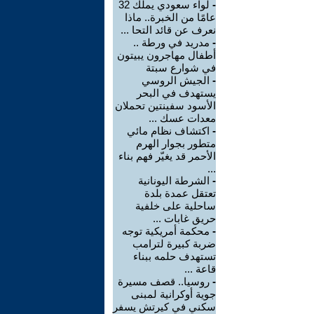
-
لواء سعودي يملك 32
عامًا من الخبرة.. ماذا
نعرف عن قائد التحا ...
-
مدريد في ورطة ..
أطفال مهاجرون يبيتون
في شوارع سبتة
-
الجيش الروسي
يستهدف في البحر
الأسود سفينتين تحملان
معدات عسك ...
-
اكتشاف نظام مائي
متطور بجوار الهرم
الأحمر قد يغيّر فهم بناء
...
-
الشرطة اليونانية
تعتقل عمدة بلدة
ساحلية على خلفية
حريق غابات ...
-
محكمة أمريكية توجه
ضربة كبيرة لترامب
تستهدف حلمه ببناء
قاعة ...
-
روسيا.. قصف مسيرة
جوية أوكرانية لمبنى
سكني في كيرتش يسفر