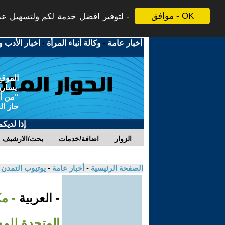
موافق - OK
لتوفير افضل خدمة لكم ولتسهيل عملي
أخبار عامة
-
وكالة أنباء المرأة
-
اخبار الأدب و
الموقع
يسارية
"من أج
حاز ال
إذا لديك
الزوار
اضافة/خدمات
بحث/الارشيف
الصفحة الرئيسية
-
أخبار عامة
-
يوتيوب التمدن
- العربية
- مك
المتحدة للم