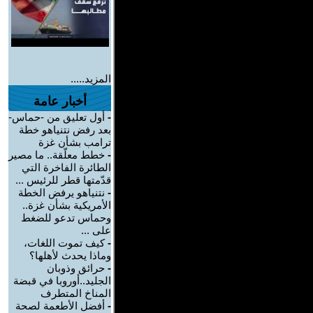
المزيد.....
أخبار عامة
-
أول تعليق من -حماس-
بعد رفض نتنياهو خطة
ترامب بشأن غزة
-
خطط معلّقة.. ما مصير
الطائرة الفاخرة التي
قدّمتها قطر للرئيس ...
-
نتنياهو يرفض الخطة
الأمريكية بشأن غزة..
وحماس تدعو للضغط
على ...
-
كيف تموت اللغات،
وماذا يحدث لأهلها؟
-
حرائق وذوبان
الجليد..أوروبا في قبضة
المناخ المتطرف
-
أفضل الأطعمة لصحة