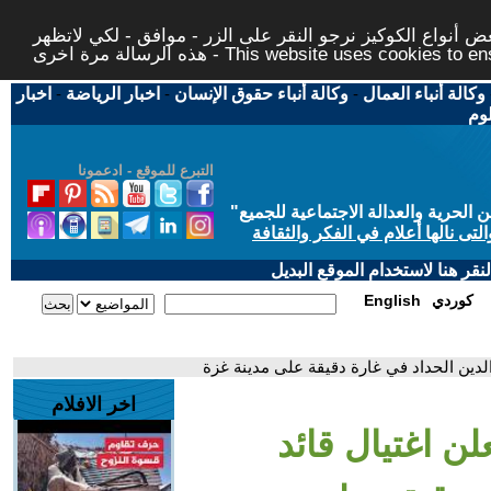
 أنواع الكوكيز نرجو النقر على الزر - موافق - لكي لاتظهر
This website uses cookies to ensure you ge
وكالة أنباء العمال
-
وكالة أنباء حقوق الإنسان
-
اخبار الرياضة
-
اخبار
لوم
التبرع للموقع - ادعمونا
حرية والعدالة الاجتماعية للجميع
"
تى نالها أعلام في الفكر والثقافة
قر هنا لاستخدام الموقع البديل
كوردي
English
الدين الحداد في غارة دقيقة على مدينة غزة
اخر الافلام
لن اغتيال قائد