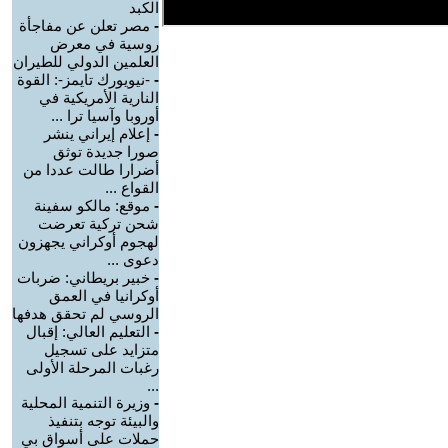
الكبد
-
مصر تعلن عن مفاجأة
روسية في معرض
العلمين الدولي للطيران
-
-نيويورك تايمز-: القوة
النارية الأمريكية في
أوروبا وآسيا ترا ...
-
إعلام إيراني ينشر
صورا جديدة توثق
أضرارا طالت عددا من
القواع ...
-
موقع: مالكو سفينة
شحن تركية تعرضت
لهجوم أوكراني يجهزون
دعوى ...
-
خبير بريطاني: ضربات
أوكرانيا في العمق
الروسي لم تحقق هدفها
-
التعليم العالي: إقبال
متزايد على تسجيل
رغبات المرحلة الأولى
...
-
وزيرة التنمية المحلية
والبيئة توجه بتنفيذ
حملات على أسواق بي