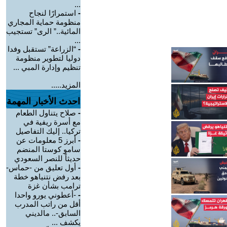
...
-
استمرارًا لنجاح
منظومة حماية المجاري
المائية..” الرى” تستجيب
...
-
“الزراعة” تستقبل وفدا
دوليا لتطوير منظومة
تنظيم وإدارة المبي ...
المزيد.....
احدث الأخبار المهمة
-
صلاح يتناول الطعام
مع أسرة ريفية في
تركيا.. إليك التفاصيل
-
أبرز 5 معلومات عن
سامو كوستا المنضم
حديثاً للنصر السعودي
-
أول تعليق من -حماس-
بعد رفض نتنياهو خطة
ترامب بشأن غزة
-
-أعطوني يورو واحدا
أقل من راتب المدرب
السابق-.. مالديني
يكشف ...