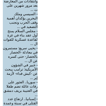
وانتقادات من المعارضة
بعد مرور شهرين على
ت ...
-
السيسي وملك
البحرين يؤكدان أهمية
وقف الحرب وتجنب
التصعيد في ...
-
مجلس السلام يمنح
أول عقد بناء في غزة
لقاعدة عسكرية للقوات
ال ...
-
يحيى سريع: مستمرون
في معادلة -الحصار
بالحصار- حتى كسره
عن ال ...
-
خبير في الشؤون
الأمريكية: ترامب يبحث
عن -كبش فداء- لأزمة
إير ...
-
سوريا.. العثور على
رفات عائلة تضم طفلا
في العتيبة بريف دمشق
...
-
إسبانيا.. ارتفاع عدد
القتلى في سبتة وعمدة