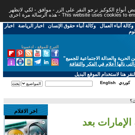
 أنواع الكوكيز نرجو النقر على الزر - موافق - لكي لاتظهر
This website uses cookies to ensure you ge
وكالة أنباء العمال
-
وكالة أنباء حقوق الإنسان
-
اخبار الرياضة
-
اخبار
لوم
التبرع للموقع - ادعمونا
حرية والعدالة الاجتماعية للجميع
"
تى نالها أعلام في الفكر والثقافة
قر هنا لاستخدام الموقع البديل
كوردي
English
ك؟
اخر الافلام
الإمارات بعد