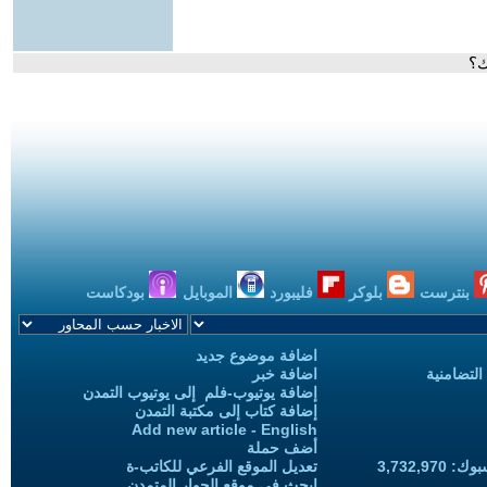
ك؟
بنترست
بلوكر
فليبورد
الموبايل
بودكاست
اضافة موضوع جديد
التضامنية
اضافة خبر
إضافة يوتيوب-فلم إلى يوتيوب التمدن
إضافة كتاب إلى مكتبة التمدن
Add new article - English
أضف حملة
3,732,97
تعديل الموقع الفرعي للكاتب-ة
ابحث في موقع الحوار المتمدن