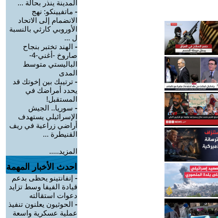
المدينة ينذر بحالة ...
-
ماتفيينكو: نهج
الانضمام إلى الاتحاد
الأوروبي كارثي بالنسبة
ل ...
-
الهند تختبر بنجاح
صاروخ -أغني-4-
الباليستي متوسط
المدى
-
ترتيبك بين إخوتك قد
يحدد أمراضك في
المستقبل!
-
سوريا.. الجيش
الإسرائيلي يستهدف
أراضي زراعية في ريف
القنيطرة ...
المزيد.....
احدث الأخبار المهمة
-
إنفانتينو يحظى بدعم
قيادة الفيفا وسط تزايد
دعوات استقالته
-
الحوثيون يعلنون تنفيذ
عملية عسكرية واسعة