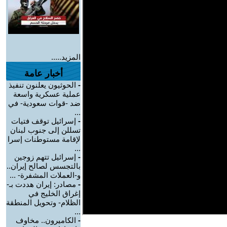
المزيد.....
أخبار عامة
-
الحوثيون يعلنون تنفيذ
عملية عسكرية واسعة
ضد -قوات سعودية- في
...
-
إسرائيل توقف فتيات
تسللن إلى جنوب لبنان
لإقامة مستوطنات إسرا
...
-
إسرائيل تتهم زوجين
بالتجسس لصالح إيران..
و-العملات المشفرة- ...
-
مصادر: إيران هددت بـ-
إغراق الخليج في
الظلام- وتحويل المنطقة
...
-
الكاميرون.. مخاوف