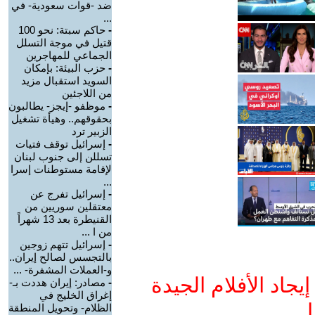
ضد -قوات سعودية- في
...
-
حاكم سبتة: نحو 100
قتيل في موجة التسلل
الجماعي للمهاجرين
-
حزب البيئة: بإمكان
السويد استقبال مزيد
من اللاجئين
-
موظفو -إيجز- يطالبون
بحقوقهم.. وهيأة تشغيل
الزبير ترد
-
إسرائيل توقف فتيات
تسللن إلى جنوب لبنان
لإقامة مستوطنات إسرا
...
-
إسرائيل تفرج عن
معتقلين سوريين من
القنيطرة بعد 13 شهراً
من ا ...
-
إسرائيل تتهم زوجين
بالتجسس لصالح إيران..
و-العملات المشفرة- ...
جاد الأفلام الجيدة
-
مصادر: إيران هددت بـ-
إغراق الخليج في
ا
الظلام- وتحويل المنطقة