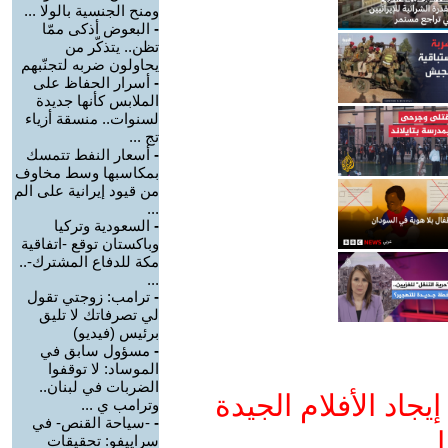
ومنح الجنسية بالولا ...
-
البعوض أذكى ممّا
تظن.. يتذكّر من
يحاولون ضربه لتجنّبهم
-
أسرار الحفاظ على
الملابس كأنها جديدة
لسنوات.. منسقة أزياء
تج ...
-
أسعار النفط تتمسك
بمكاسبها وسط مخاوف
من قيود إيرانية على الم
...
-
السعودية وتركيا
وباكستان توقع -اتفاقية
مكة للدفاع المشترك-..
...
-
ترامب: زوجتي تقول
لي تصرفاتك لا تليق
برئيس (فيديو)
-
مسؤول سابق في
الموساد: لا توقفوا
الضربات في لبنان..
جاد الأفلام الجيدة
وترامب ي ...
-
-سياحة القنص- في
ا
سراييفو: تحقيقات