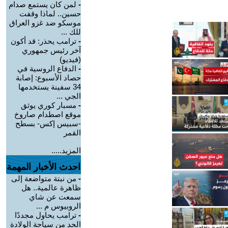
-
لمن كان يستمع صدام
حسين.. لماذا وقفت
موسكو ضد غزو العراق
للك ...
-
ترامب يحذر: قد أكون
آخر رئيس جمهوري
(فيديو)
-
الدفاع الروسية في
حصاد الأسبوع: إصابة
34 سفينة يستخدمها
الجي ...
-
مسبار كوري يوثق
موقع اصطدام صاروخ
-سبيس إكس- بسطح
القمر
المزيد.....
احدث الأخبار المهمة
-
من نبتة متواضعة إلى
ظاهرة عالمية.. هل
سمعت عن شاي
الروبيوس م ...
-
ترامب يحاول مجددًا
الحد من سياحة الولادة