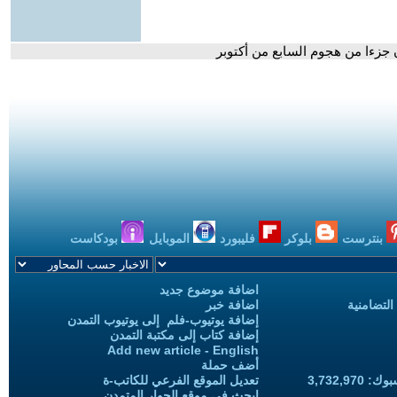
جزءا من هجوم السابع من أكتوبر
بنترست
بلوكر
فليبورد
الموبايل
بودكاست
اضافة موضوع جديد
التضامنية
اضافة خبر
إضافة يوتيوب-فلم إلى يوتيوب التمدن
إضافة كتاب إلى مكتبة التمدن
Add new article - English
أضف حملة
3,732,97
تعديل الموقع الفرعي للكاتب-ة
ابحث في موقع الحوار المتمدن