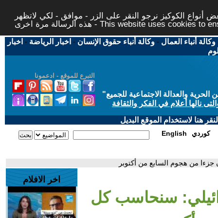
 أنواع الكوكيز نرجو النقر على الزر - موافق - لكي لاتظهر
This website uses cookies to ensure you ge
وكالة أنباء العمال
-
وكالة أنباء حقوق الإنسان
-
اخبار الرياضة
-
اخبار
لوم
التبرع للموقع - ادعمونا
حرية والعدالة الاجتماعية للجميع
"
تى نالها أعلام في الفكر والثقافة
قر هنا لاستخدام الموقع البديل
كوردي
English
جزءا من هجوم السابع من أكتوبر
اخر الافلام
رائيلي: سنحاسب كل