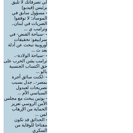
لي تصرفاتك لا تليق
برئيس (فيديو)
-
مسؤول سابق في
الموساد: لا توقفوا
الضربات في لبنان..
وترامب ي ...
-
-سياحة القنص- في
سراييفو: تحقيقات
أوروبية تبحث عن أدلة
بعد ث ...
-
-سياحة الولادة-..
ترامب يشن الحرب على
حق اكتساب الجنسية
بالو ...
-
-لكنت سائق أجرة
بمصر-.. جدل بسبب
تصريحات لعبدول
السياسي الأم ...
-
بوتين يبحث مع مجلس
الأمن الروسي تعزيز
الحماية من الإرهاب
لمن ...
-
الحدائق قد تكون
مفتاحا للوقاية من
السكري