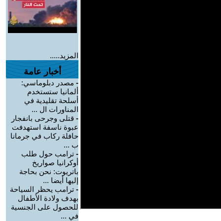
المزيد.....
أخبار عامة
-
مصدر دبلوماسي:
ألمانيا ستستخدم
أسلحة تقليدية في
المناورات ال ...
-
قتلى وجرحى بانفجار
عبوة ناسفة استهدفت
حافلة ركاب في جرمانا
ب ...
-
ترامب حول طلب
أوكرانيا صواريخ
باتريوت: نحن بحاجة
إليها أيضا ...
-
ترامب يحظر السياحة
بهدف ولادة الأطفال
للحصول على الجنسية
في ...