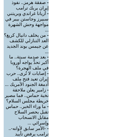
-
صفقة هرمز.. نفوذ
إيران يربك ترامب
-
أريانا غراندي وبريتني
سبيرز وجاستن بيبر في
مواجهة وحش الشهرة
...
-
من يخلف دانيال كريغ؟
العد التنازلي للكشف
عن جيمس بوند الجديد
...
-
بعد صدمة سبتة.. ما
أكبر تحدٍّ يواجه أوروبا
في ملف الهجرة؟
-
إصابات لا تُرى.. حرب
إيران تعيد فتح ملف
أدمغة الجنود الأمريك ...
-
زامير يعلن ملاحقة
نخبة حماس.. فما مصير
خريطة مجلس السلام؟
-
ما وراء الخبر.. حماس
تقبل بحصر السلاح
مقابل الانسحاب
وإسرائي ...
-
-الأمر سابق لأوانه-..
ترامب يرفض تأييد