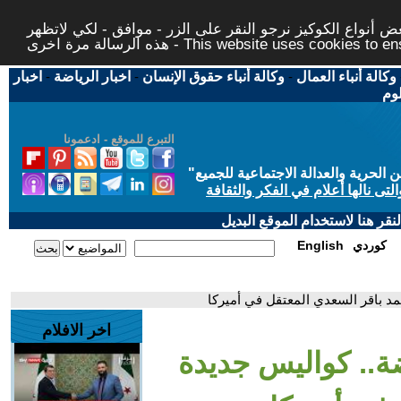
 أنواع الكوكيز نرجو النقر على الزر - موافق - لكي لاتظهر
This website uses cookies to ensure you ge
وكالة أنباء العمال
-
وكالة أنباء حقوق الإنسان
-
اخبار الرياضة
-
اخبار
لوم
التبرع للموقع - ادعمونا
حرية والعدالة الاجتماعية للجميع
"
تى نالها أعلام في الفكر والثقافة
قر هنا لاستخدام الموقع البديل
كوردي
English
د باقر السعدي المعتقل في أميركا
اخر الافلام
ة.. كواليس جديدة