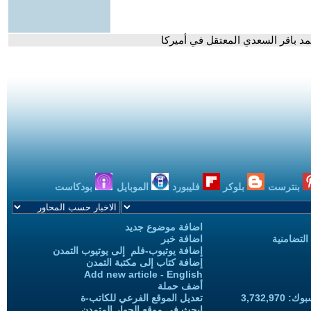
د باقر السعدي المعتقل في أميركا
بنترست
بلوكر
فليبورد
الموبايل
بودكاست
اضافة موضوع جديد
التضامنية
اضافة خبر
إضافة يوتيوب-فلم إلى يوتيوب التمدن
إضافة كتاب إلى مكتبة التمدن
Add new article - English
أضف حملة
3,732,97
تعديل الموقع الفرعي للكاتب-ة
ابحث في موقع الحوار المتمدن