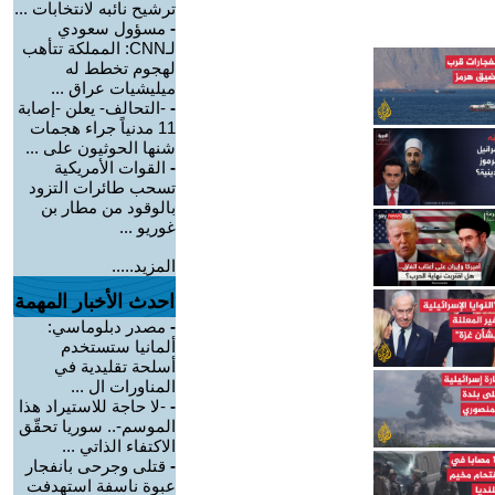
ترشيح نائبه لانتخابات ...
-
مسؤول سعودي
لـCNN: المملكة تتأهب
لهجوم تخطط له
ميليشيات عراق ...
-
-التحالف- يعلن -إصابة
11 مدنياً جراء هجمات
شنها الحوثيون على ...
-
القوات الأمريكية
تسحب طائرات التزود
بالوقود من مطار بن
غوريو ...
المزيد.....
احدث الأخبار المهمة
-
مصدر دبلوماسي:
ألمانيا ستستخدم
أسلحة تقليدية في
المناورات ال ...
-
-لا حاجة للاستيراد هذا
الموسم-.. سوريا تحقّق
الاكتفاء الذاتي ...
-
قتلى وجرحى بانفجار
عبوة ناسفة استهدفت