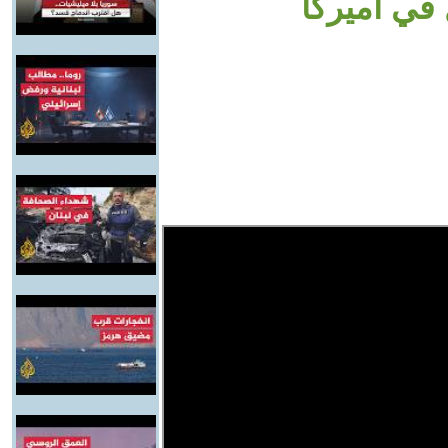
في أميركا