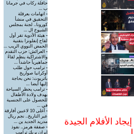
حافلة ركاب في جرمانا
ب ...
-
اتهامات بعرقلة
التحقيق في منشأ
كورونا.. لجنة بمجلس
الشيوخ ال ...
-
هيئة الأدوية تقر أول
لقاح إنفلونزا بتقنية
الحمض النووي الريب ...
-
العرائش: حزب التقدم
والاشتراكية ينظم لقاءً
جماهيرياً حاشداً ...
-
ترامب حول طلب
أوكرانيا صواريخ
باتريوت: نحن بحاجة
إليها أيضا ...
-
ترامب يحظر السياحة
بهدف ولادة الأطفال
للحصول على الجنسية
في ...
-
أغلى 10 لاعبين أفارقة
عبر التاريخ.. نجم ريال
جاد الأفلام الجيدة
مدريد الجديد ين ...
-
صفقة هرمز.. نفوذ
ا
إيران يربك ترامب