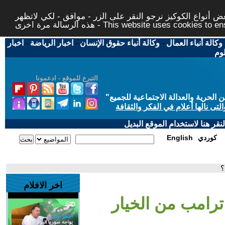
 أنواع الكوكيز نرجو النقر على الزر - موافق - لكي لاتظهر
This website uses cookies to ensure you ge
وكالة أنباء العمال
-
وكالة أنباء حقوق الإنسان
-
اخبار الرياضة
-
اخبار
لوم
التبرع للموقع - ادعمونا
حرية والعدالة الاجتماعية للجميع
"
تى نالها أعلام في الفكر والثقافة
قر هنا لاستخدام الموقع البديل
كوردي
English
؟
اخر الافلام
ترامب من الخيار