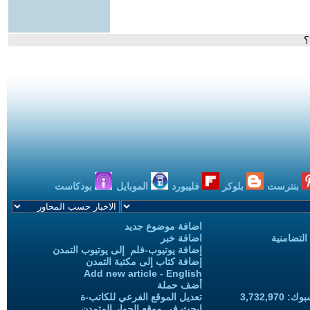
؟
بنترست
بلوكر
فليبورد
الموبايل
بودكاست
اضافة موضوع جديد
التضامنية
اضافة خبر
إضافة يوتيوب-فلم إلى يوتيوب التمدن
إضافة كتاب إلى مكتبة التمدن
Add new article - English
أضف حملة
3,732,97
تعديل الموقع الفرعي للكاتب-ة
ابحث في موقع الحوار المتمدن