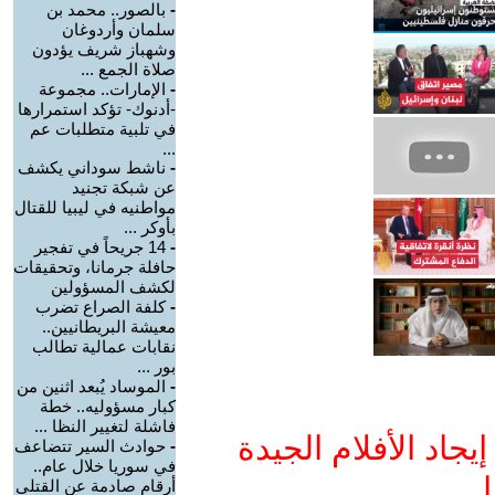
-
بالصور.. محمد بن
سلمان وأردوغان
وشهباز شريف يؤدون
صلاة الجمع ...
-
الإمارات.. مجموعة
-أدنوك- تؤكد استمرارها
في تلبية متطلبات عم
...
-
ناشط سوداني يكشف
عن شبكة تجنيد
مواطنيه في ليبيا للقتال
بأوكر ...
-
14 جريحاً في تفجير
حافلة جرمانا، وتحقيقات
لكشف المسؤولين
-
كلفة الصراع تضرب
معيشة البريطانيين..
نقابات عمالية تطالب
بور ...
-
الموساد يُبعد اثنين من
كبار مسؤوليه.. خطة
فاشلة لتغيير النظا ...
جاد الأفلام الجيدة
-
حوادث السير تتضاعف
في سوريا خلال عام..
ا
أرقام صادمة عن القتلى