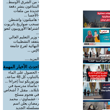
-
من الشرق الأوسط..
البنتاغون ينشر دفعة
جديدة من ملفات
-الأجسا ...
-
هاميلتون: واشنطن
تسحب صواريخ باتريوت
اشتراها الأوروبيون لتعو
...
-
وزير التعليم العالي
يتفقد التشطيبات
النهائية لفرع جامعة
الإس ...
المزيد.....
احدث الأخبار المهمة
-
الحصول على الماء
بالتناوب كل 48 ساعة..
بورتوريكو تبدأ إجراءا ...
-
مأساة مدرسية في
تايلاند.. مقتل 7 أشخاص
في هجوم مسلح
-
-عشماوي-.. محمد
رمضان يعلن اسم
مسلسله الجديد