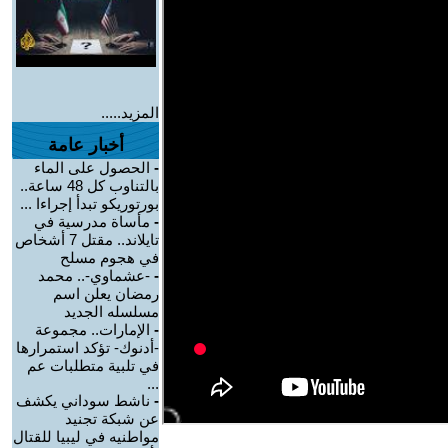
المزيد.....
أخبار عامة
-
الحصول على الماء
بالتناوب كل 48 ساعة..
بورتوريكو تبدأ إجراءا ...
-
مأساة مدرسية في
تايلاند.. مقتل 7 أشخاص
في هجوم مسلح
-
-عشماوي-.. محمد
رمضان يعلن اسم
مسلسله الجديد
-
الإمارات.. مجموعة
-أدنوك- تؤكد استمرارها
في تلبية متطلبات عم
...
-
ناشط سوداني يكشف
عن شبكة تجنيد
مواطنيه في ليبيا للقتال