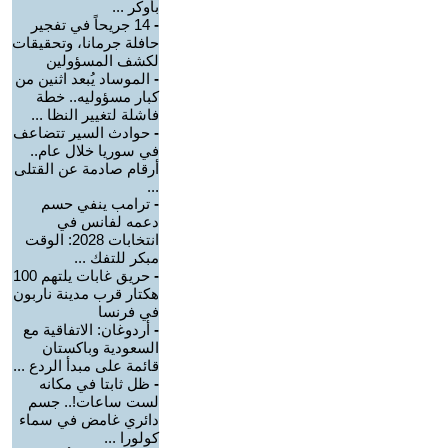
بأوكر ...
-
14 جريحاً في تفجير
حافلة جرمانا، وتحقيقات
لكشف المسؤولين
-
الموساد يُبعد اثنين من
كبار مسؤوليه.. خطة
فاشلة لتغيير النظا ...
-
حوادث السير تتضاعف
في سوريا خلال عام..
أرقام صادمة عن القتلى
...
-
ترامب ينفي حسم
دعمه لفانس في
انتخابات 2028: الوقت
مبكر للتفك ...
-
حريق غابات يلتهم 100
هكتار قرب مدينة ناربون
في فرنسا
-
أردوغان: الاتفاقية مع
السعودية وباكستان
قائمة على مبدأ الردع ...
-
ظل ثابتا في مكانه
لست ساعات!.. جسم
دائري غامض في سماء
كولورا ...