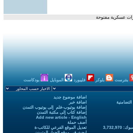
ارات عسكرية مفتوحة
بنترست
بلوكر
فليبورد
الموبايل
بودكاست
اضافة موضوع جديد
التضامنية
اضافة خبر
إضافة يوتيوب-فلم إلى يوتيوب التمدن
إضافة كتاب إلى مكتبة التمدن
Add new article - English
أضف حملة
3,732,97
تعديل الموقع الفرعي للكاتب-ة
ابحث في موقع الحوار المتمدن