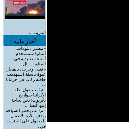
المزيد.....
أخبار عامة
-
مصدر دبلوماسي:
ألمانيا ستستخدم
أسلحة تقليدية في
المناورات ال ...
-
قتلى وجرحى بانفجار
عبوة ناسفة استهدفت
حافلة ركاب في جرمانا
ب ...
-
ترامب حول طلب
أوكرانيا صواريخ
باتريوت: نحن بحاجة
إليها أيضا ...
-
ترامب يحظر السياحة
بهدف ولادة الأطفال
للحصول على الجنسية
في ...