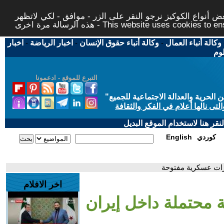
 أنواع الكوكيز نرجو النقر على الزر - موافق - لكي لاتظهر
This website uses cookies to ensure you ge
وكالة أنباء العمال
-
وكالة أنباء حقوق الإنسان
-
اخبار الرياضة
-
اخبار
لوم
التبرع للموقع - ادعمونا
حرية والعدالة الاجتماعية للجميع
"
تى نالها أعلام في الفكر والثقافة
قر هنا لاستخدام الموقع البديل
كوردي
English
ارات عسكرية مفتوحة
اخر الافلام
 محتملة داخل إيران