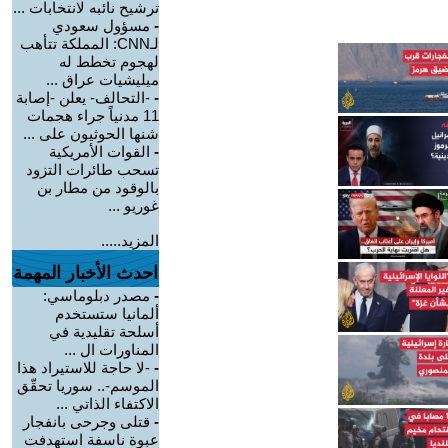
ترشيح نائبه لانتخابات ...
-
مسؤول سعودي
لـCNN: المملكة تتأهب
لهجوم تخطط له
ميليشيات عراق ...
-
-التحالف- يعلن -إصابة
11 مدنياً جراء هجمات
شنها الحوثيون على ...
-
القوات الأمريكية
تسحب طائرات التزود
بالوقود من مطار بن
غوريو ...
المزيد.....
احدث الأخبار المهمة
-
مصدر دبلوماسي:
ألمانيا ستستخدم
أسلحة تقليدية في
المناورات ال ...
-
-لا حاجة للاستيراد هذا
الموسم-.. سوريا تحقّق
الاكتفاء الذاتي ...
-
قتلى وجرحى بانفجار
عبوة ناسفة استهدفت