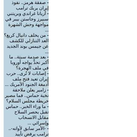
-
صفقة هرمز.. نفوذ
إيران يربك ترامب
-
أريانا غراندي وبريتني
سبيرز وجاستن بيبر في
مواجهة وحش الشهرة
...
-
من يخلف دانيال كريغ؟
العد التنازلي للكشف
عن جيمس بوند الجديد
...
-
بعد صدمة سبتة.. ما
أكبر تحدٍّ يواجه أوروبا
في ملف الهجرة؟
-
إصابات لا تُرى.. حرب
إيران تعيد فتح ملف
أدمغة الجنود الأمريك ...
-
زامير يعلن ملاحقة
نخبة حماس.. فما مصير
خريطة مجلس السلام؟
-
ما وراء الخبر.. حماس
تقبل بحصر السلاح
مقابل الانسحاب
وإسرائي ...
-
-الأمر سابق لأوانه-..
ترامب يرفض تأييد