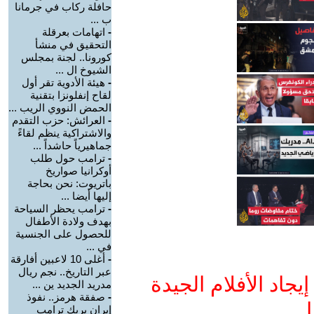
حافلة ركاب في جرمانا
ب ...
-
اتهامات بعرقلة
التحقيق في منشأ
كورونا.. لجنة بمجلس
الشيوخ ال ...
-
هيئة الأدوية تقر أول
لقاح إنفلونزا بتقنية
الحمض النووي الريب ...
-
العرائش: حزب التقدم
والاشتراكية ينظم لقاءً
جماهيرياً حاشداً ...
-
ترامب حول طلب
أوكرانيا صواريخ
باتريوت: نحن بحاجة
إليها أيضا ...
-
ترامب يحظر السياحة
بهدف ولادة الأطفال
للحصول على الجنسية
في ...
-
أغلى 10 لاعبين أفارقة
عبر التاريخ.. نجم ريال
جاد الأفلام الجيدة
مدريد الجديد ين ...
-
صفقة هرمز.. نفوذ
ا
إيران يربك ترامب