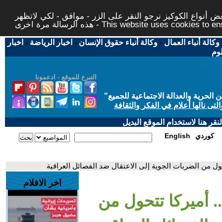
 أنواع الكوكيز نرجو النقر على الزر - موافق - لكي لاتظهر
This website uses cookies to ensure you ge
وكالة أنباء العمال
-
وكالة أنباء حقوق الإنسان
-
اخبار الرياضة
-
اخبار
لوم
التبرع للموقع - ادعمونا
حرية والعدالة الاجتماعية للجميع
"
تى نالها أعلام في الفكر والثقافة
قر هنا لاستخدام الموقع البديل
كوردي
English
حول من الضربات الجوية إلى الاعتقال ضد الفصائل العراقية
اخر الافلام
. أميركا تتحول من