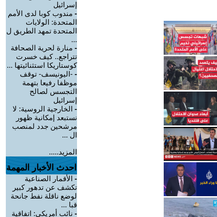
إسرائيل
-
مندوب كوبا لدى الأمم
المتحدة: الولايات
المتحدة تمهد الطريق ل
...
-
منارة لحرية الصحافة
تتراجع.. كيف خسرت
كوستاريكا استثنائيتها ...
-
-اليونيسف- توقف
موظفا رفيعا بتهمة
التجسس لصالح
إسرائيل
-
الخارجية الروسية: لا
نستبعد إمكانية ظهور
مرشحين جدد لمنصب
ال ...
المزيد.....
احدث الأخبار المهمة
-
الأقمار الصناعية
تكشف عن تدهور كبير
لوضع ناقلة نفط جانحة
قبا ...
-
نائب أمريكي: اتفاقية