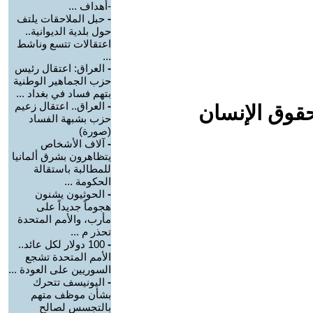
-أهداف ...
-
حبل الملاحقات يلتف
حول بلدية الديوانية..
اعتقالات تتسع وناشط
...
-
العراق: اعتقال رئيس
حزب الجماهير الوطنية
بتهم فساد في بغداد ...
-
العراق.. اعتقال زعيم
حقوق الإنسان
حزب بشبهة الفساد
(صورة)
-
آلاف الأشخاص
يتظاهرون بشرق ألمانيا
للمطالبة باستقالة
الحكومة ...
-
الحوثيون يشنون
هجوماً جديداً على
مأرب، والأمم المتحدة
تحذر م ...
-
100 دولار لكل عائد..
الأمم المتحدة تشجع
السوريين على العودة ...
-
اليونيسف تتحرك
بشأن موظف متهم
بالتجسس لصالح