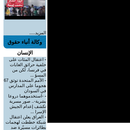
المزيد.....
وكالة أنباء حقوق
الإنسان
-
اعتقال المئات على
خلفية حرائق الغابات
في فرنسا، لكن من
المسؤ ...
-
الأمم المتحدة توثق 67
هجوما على المدارس
في السودان
-
-استخدموهما دروعا
بشرية-.. صور مسربة
تكشف إعدام الجيش
الإسرا ...
-
العراق يعلن اعتقال
شبكة خططت لهجمات
بطائرات مسيّرة ضد