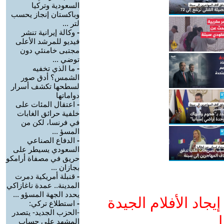
السعودية وتركيا
وباكستان إنجاز يحسب
لتر ...
-
وكالة إيرانية تنشر
فيديو للمرشد الأعلى
مجتبى خامنئي دون
توضي ...
-
ما الذي تخفيه
الشمس؟ أدق صور
لسطحها تكشف أسرار
دواماتها
-
اعتقال المئات على
خلفية حرائق الغابات
في فرنسا، لكن من
المسؤ ...
-
الدفاع الصناعي
السعودي يسيطر على
حريق في مصفاة أرامكو
بجازان ...
-
قنبلة أمريكية دمرت
المدينة.. عمدة ناغازاكي
يحدد الجهة المسؤو ...
جاد الأفلام الجيدة
-
استطلاع تركي:
-الحزب الجديد- يتصدر
ا
المشهد على حساب