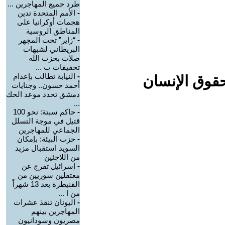
طرد جميع المهاجرين ...
-
الأمم المتحدة تدين
هجمات أوكرانيا على
المناطق الروسية
-
“زاير” تحت المجهر
البريطاني لشبهات
صلات بحزب الله
تحقيقات ب ...
-
النيابة تطالب بإعدام
حقوق الإنسان
أحمد حسون.. وجنايات
دمشق تحدد موعد الحك
...
-
حاكم سبتة: نحو 100
قتيل في موجة التسلل
الجماعي للمهاجرين
-
حزب البيئة: بإمكان
السويد استقبال مزيد
من اللاجئين
-
إسرائيل تفرج عن
معتقلين سوريين من
القنيطرة بعد 13 شهراً
من ا ...
-
اليونان تنقذ عشرات
المهاجرين بينهم
مصريون وسودانيون