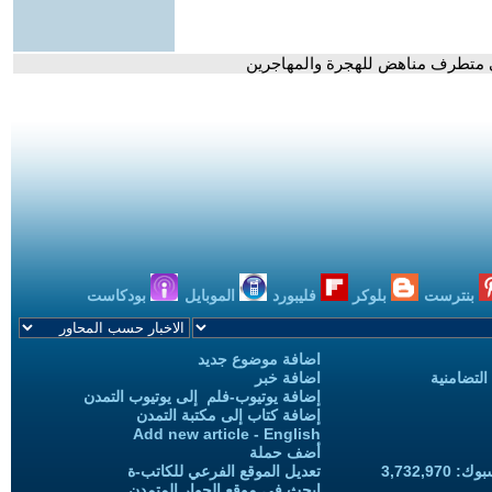
ني متطرف مناهض للهجرة والمهاجرين
بنترست
بلوكر
فليبورد
الموبايل
بودكاست
اضافة موضوع جديد
التضامنية
اضافة خبر
إضافة يوتيوب-فلم إلى يوتيوب التمدن
إضافة كتاب إلى مكتبة التمدن
Add new article - English
أضف حملة
3,732,97
تعديل الموقع الفرعي للكاتب-ة
ابحث في موقع الحوار المتمدن