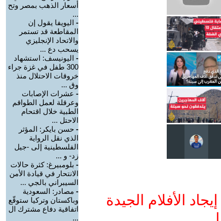
أسعار الذهب بمصر وتح
...
-
اليويفا يقول إن
المقاطعة قد تستمر
والاتحاد الإنجليزي
يسحب دع ...
-
اليونيسف: استشهاد
300 طفل في غزة جراء
خروقات الاحتلال منذ
وق ...
-
عشرات الإصابات
وعرقلة لعمل الطواقم
الطبية خلال اقتحام
الاحتل ...
-
حسن بايكر: المؤثر
الذي نقل الرواية
الفلسطينية إلى -جيل
زد- و ...
-
بلومبيرغ: كثرة حالات
الانتحار في قيادة الأمن
السيبراني بالجي ...
-
مصادر: السعودية
جاد الأفلام الجيدة
وباكستان وتركيا ستوقّع
اتفاقية دفاع مشترك ال
ا
...