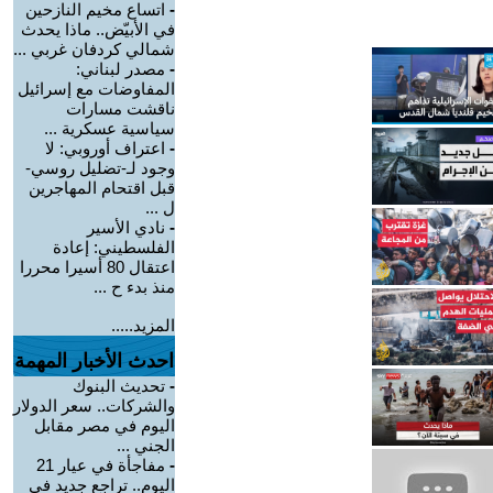
-
اتساع مخيم النازحين
في الأبيّض.. ماذا يحدث
شمالي كردفان غربي ...
-
مصدر لبناني:
المفاوضات مع إسرائيل
ناقشت مسارات
سياسية عسكرية ...
-
اعتراف أوروبي: لا
وجود لـ-تضليل روسي-
قبل اقتحام المهاجرين
ل ...
-
نادي الأسير
الفلسطيني: إعادة
اعتقال 80 أسيرا محررا
منذ بدء ح ...
المزيد.....
احدث الأخبار المهمة
-
تحديث البنوك
والشركات.. سعر الدولار
اليوم في مصر مقابل
الجني ...
-
مفاجأة في عيار 21
اليوم.. تراجع جديد في