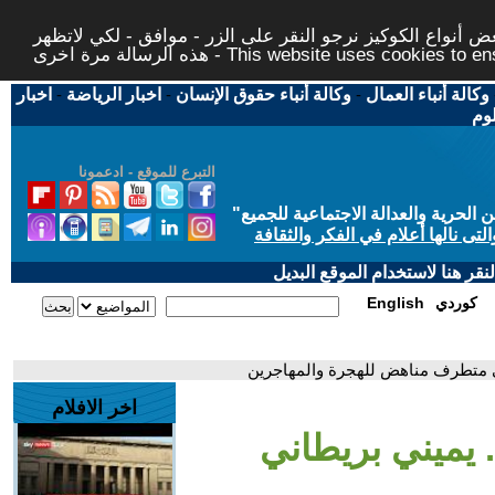
 أنواع الكوكيز نرجو النقر على الزر - موافق - لكي لاتظهر
This website uses cookies to ensure you ge
وكالة أنباء العمال
-
وكالة أنباء حقوق الإنسان
-
اخبار الرياضة
-
اخبار
لوم
التبرع للموقع - ادعمونا
حرية والعدالة الاجتماعية للجميع
"
تى نالها أعلام في الفكر والثقافة
قر هنا لاستخدام الموقع البديل
كوردي
English
ني متطرف مناهض للهجرة والمهاجرين
اخر الافلام
 يميني بريطاني