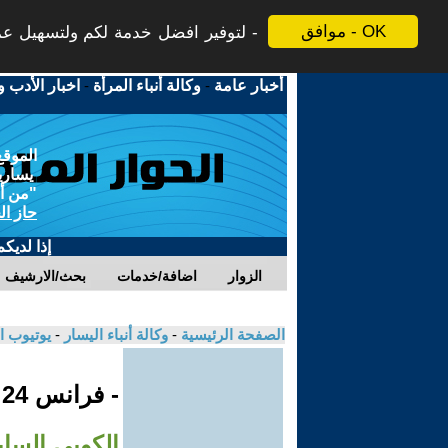
موافق - OK
لتوفير افضل خدمة لكم ولتسهيل عملي
أخبار عامة
-
وكالة أنباء المرأة
-
اخبار الأدب و
الموقع
يسارية
"من أج
حاز ال
إذا لديك
الزوار
اضافة/خدمات
بحث/الارشيف
الصفحة الرئيسية
-
وكالة أنباء اليسار
-
يوتيوب ا
- فرانس 24
الكوبي السا