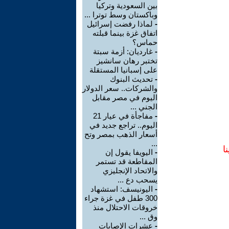
بين السعودية وتركيا
وباكستان وسط توترا ...
-
لماذا رفضت إسرائيل
اتفاق غزة بينما قبلته
حماس؟
-
غارديان: أزمة سبتة
تختبر رهان سانشيز
على إسبانيا المستقلة
-
تحديث البنوك
والشركات.. سعر الدولار
اليوم في مصر مقابل
الجني ...
-
مفاجأة في عيار 21
اليوم.. تراجع جديد في
أسعار الذهب بمصر وتح
...
ا
-
اليويفا يقول إن
المقاطعة قد تستمر
والاتحاد الإنجليزي
يسحب دع ...
-
اليونيسف: استشهاد
300 طفل في غزة جراء
خروقات الاحتلال منذ
وق ...
-
عشرات الإصابات