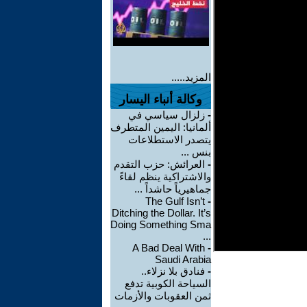
المزيد.....
وكالة أنباء اليسار
-
زلزال سياسي في
ألمانيا: اليمين المتطرف
يتصدر الاستطلاعات
بنس ...
-
العرائش: حزب التقدم
والاشتراكية ينظم لقاءً
جماهيرياً حاشداً ...
The Gulf Isn’t
-
Ditching the Dollar. It’s
Doing Something Sma
...
A Bad Deal With
-
Saudi Arabia
-
فنادق بلا نزلاء..
السياحة الكوبية تدفع
ثمن العقوبات والأزمات