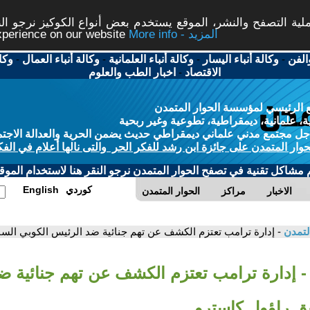
ة التصفح والنشر، الموقع يستخدم بعض أنواع الكوكيز نرجو النق
More info - المزيد
experience on our website
الفن
-
وكالة أنباء اليسار
-
وكالة أنباء العلمانية
-
وكالة أنباء العمال
-
وكا
الاقتصاد
-
اخبار الطب والعلوم
 الرئيسي لمؤسسة الحوار المتمدن
، علمانية، ديمقراطية، تطوعية وغير ربحية
ل مجتمع مدني علماني ديمقراطي حديث يضمن الحرية والعدالة الاجتم
حوار المتمدن على جائزة ابن رشد للفكر الحر والتى نالها أعلام في الفك
م مشاكل تقنية في تصفح الحوار المتمدن نرجو النقر هنا لاستخدام الموقع
كوردي
English
الاخبار
مراكز
الحوار المتمدن
لتمدن
- إدارة ترامب تعتزم الكشف عن تهم جنائية ضد الرئيس الكوبي الس
- إدارة ترامب تعتزم الكشف عن تهم جنائية ض
بق راؤول كاسترو