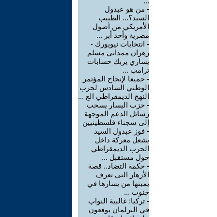
...
-
من هو عبدول
السيد؟... الطبيب
الأمريكي من أصول
مصرية وأحد أبر ...
-
انتخابات نيويورك -
زهران ممداني مسلم
يساري يربك حسابات
ترامب ...
-
جميعا لإنجاح المؤتمر
الوطني السادس لحزب
النهج الديمقراطي الع ...
-
حزب اليسار يسحب
رسائل الدعم الموجهة
إلى سجناء فلسطينيين
-
فوز عبدول السيد
يشعل معركة داخل
الحزب الديمقراطي
حول مستقبل ...
-
حكمة التضاد.. قصة
الأزهار التي تعرف
يمينها من يسارها في
جنوب ...
-
تركيا: غالبية النواب
في البرلمان يوقعون