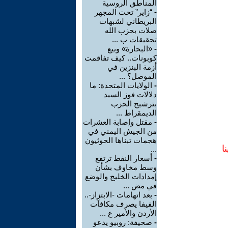
المناطق الروسية
-
“زاير” تحت المجهر
البريطاني لشبهات
صلات بحزب الله
تحقيقات ب ...
-
«البحارة» وبيع
كوبونات.. كيف تفاقمت
أزمة البنزين في
الموصل؟ ...
-
الولايات المتحدة: ما
دلالات فوز السيد
بترشيح الحزب
الديمقراط ...
-
مقتل وإصابة العشرات
من الجيش اليمني في
هجمات تبناها الحوثيون
ا
...
-
أسعار النفط ترتفع
وسط مخاوف بشأن
إمدادات الخليج والوضع
في مض ...
-
بعد اتهامات -الابتزاز-..
الفيفا يصرف مكافآت
الأردن والأمير ع ...
-
صحيفة: روبيو يدعو