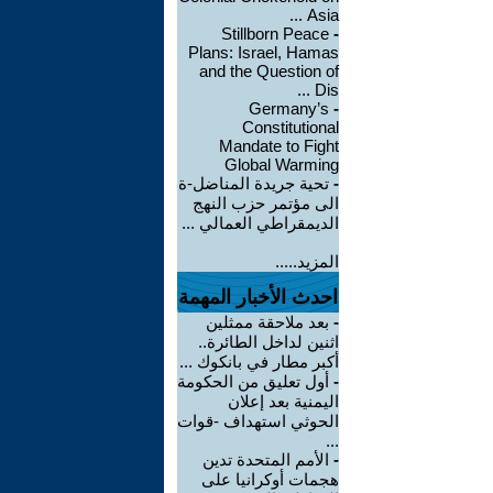
Asia ...
Stillborn Peace
-
Plans: Israel, Hamas
and the Question of
Dis ...
Germany’s
-
Constitutional
Mandate to Fight
Global Warming
-
تحية جريدة المناضل-ة
الى مؤتمر حزب النهج
الديمقراطي العمالي ...
المزيد.....
احدث الأخبار المهمة
-
بعد ملاحقة ممثلين
اثنين لداخل الطائرة..
أكبر مطار في بانكوك ...
-
أول تعليق من الحكومة
اليمنية بعد إعلان
الحوثي استهداف -قوات
...
-
الأمم المتحدة تدين
هجمات أوكرانيا على