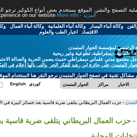
ة التصفح والنشر، الموقع يستخدم بعض أنواع الكوكيز نرجو النق
More info - المزيد
experience on our website
الفن
-
وكالة أنباء اليسار
-
وكالة أنباء العلمانية
-
وكالة أنباء العمال
-
وكا
الاقتصاد
-
اخبار الطب والعلوم
 الرئيسي لمؤسسة الحوار المتمدن
، علمانية، ديمقراطية، تطوعية وغير ربحية
ل مجتمع مدني علماني ديمقراطي حديث يضمن الحرية والعدالة الاجتم
حوار المتمدن على جائزة ابن رشد للفكر الحر والتى نالها أعلام في الفك
م مشاكل تقنية في تصفح الحوار المتمدن نرجو النقر هنا لاستخدام الموقع
كوردي
English
الاخبار
مراكز
الحوار المتمدن
لتمدن
- حزب العمال البريطاني يتلقى ضربة قاسية بعد خسائر كبيرة في الا
- حزب العمال البريطاني يتلقى ضربة قاسية ب
نتخابات المحلية