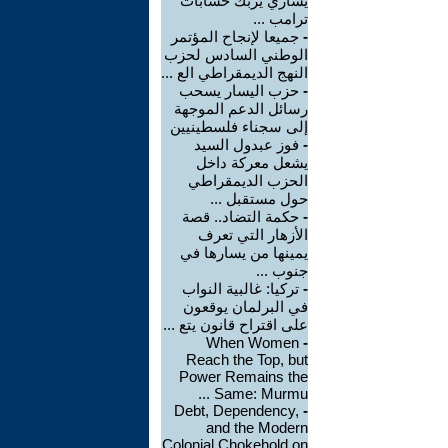
يساري يربك حسابات
ترامب ...
-
جميعا لإنجاح المؤتمر
الوطني السادس لحزب
النهج الديمقراطي الع ...
-
حزب اليسار يسحب
رسائل الدعم الموجهة
إلى سجناء فلسطينيين
-
فوز عبدول السيد
يشعل معركة داخل
الحزب الديمقراطي
حول مستقبل ...
-
حكمة التضاد.. قصة
الأزهار التي تعرف
يمينها من يسارها في
جنوب ...
-
تركيا: غالبية النواب
في البرلمان يوقعون
على اقتراح قانون يتع ...
When Women
-
Reach the Top, but
Power Remains the
Same: Murmu ...
Debt, Dependency,
-
and the Modern
Colonial Chokehold on