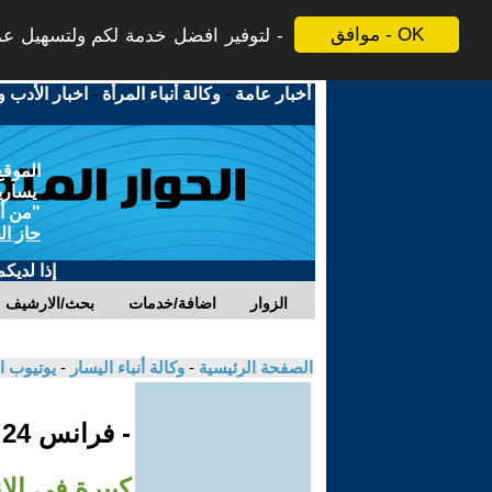
موافق - OK
لتوفير افضل خدمة لكم ولتسهيل عملي
أخبار عامة
-
وكالة أنباء المرأة
-
اخبار الأدب و
الموقع
يسارية
"من أج
حاز ال
إذا لديك
الزوار
اضافة/خدمات
بحث/الارشيف
الصفحة الرئيسية
-
وكالة أنباء اليسار
-
يوتيوب ا
- فرانس 24
كبيرة في الا