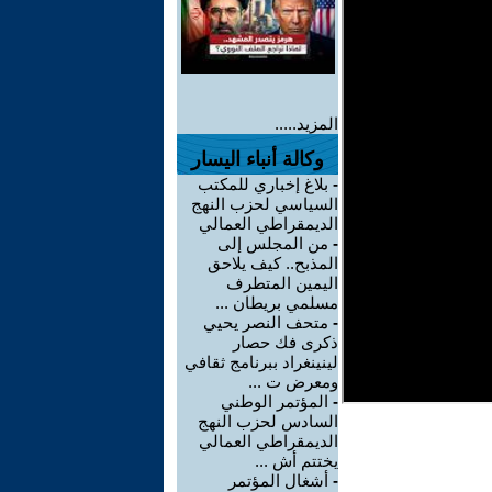
المزيد.....
وكالة أنباء اليسار
-
بلاغ إخباري للمكتب
السياسي لحزب النهج
الديمقراطي العمالي
-
من المجلس إلى
المذبح.. كيف يلاحق
اليمين المتطرف
مسلمي بريطان ...
-
متحف النصر يحيي
ذكرى فك حصار
لينينغراد ببرنامج ثقافي
ومعرض ت ...
-
المؤتمر الوطني
السادس لحزب النهج
الديمقراطي العمالي
يختتم أش ...
-
أشغال المؤتمر