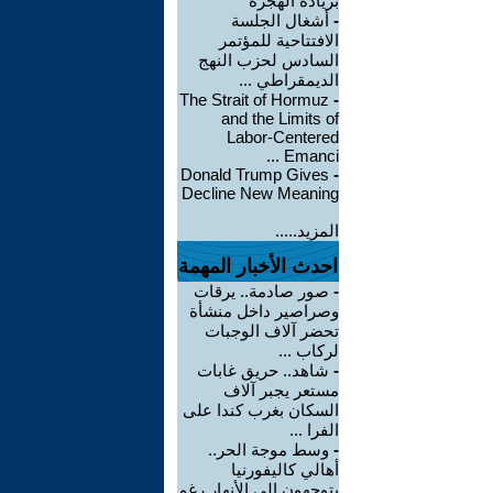
بزيادة الهجرة
-
أشغال الجلسة
الافتتاحية للمؤتمر
السادس لحزب النهج
الديمقراطي ...
The Strait of Hormuz
-
and the Limits of
Labor-Centered
Emanci ...
Donald Trump Gives
-
Decline New Meaning
المزيد.....
احدث الأخبار المهمة
-
صور صادمة.. يرقات
وصراصير داخل منشأة
تحضر آلاف الوجبات
لركاب ...
-
شاهد.. حريق غابات
مستعر يجبر آلاف
السكان بغرب كندا على
الفرا ...
-
وسط موجة الحر..
أهالي كاليفورنيا
يتوجهون إلى الأنهار رغم