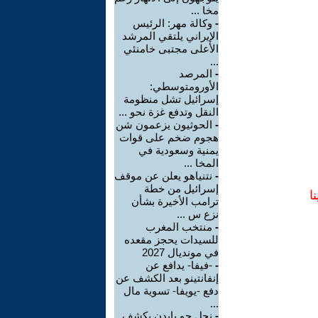
مخا ...
-
وكالة مهر: الرئيس
الإيراني يلتقي المرشد
الأعلى مجتبى خامنئي
...
-
المرصد
الأورومتوسطي:
إسرائيل تشل منظومة
النقل وتدفع غزة نحو ...
-
الحوثيون يزعمون شن
هجوم ضخم على قوات
يمنية وسعودية في
المخا ...
-
نتنياهو يعلن عن موقف
إسرائيل من خطة
ا
ترامب الأخيرة بشأن
نزع س ...
-
منتخب المغرب
للسيدات يحجز مقعده
في مونديال 2027
-
-فيفا- يدافع عن
إنفانتينو بعد الكشف عن
دفع -يويفا- تسوية مال
...
-
نجل جو بايدن يكشف