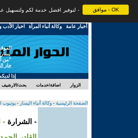
موافق - OK
لتوفير افضل خدمة لكم ولتسهيل عملي
أخبار عامة
-
وكالة أنباء المرأة
-
اخبار الأدب و
الموقع
يسارية
"من أج
حاز ال
إذا لديك
الزوار
اضافة/خدمات
بحث/الارشيف
الصفحة الرئيسية
-
وكالة أنباء اليسار
-
يوتيوب ا
- الشرارة
القادر الحمد