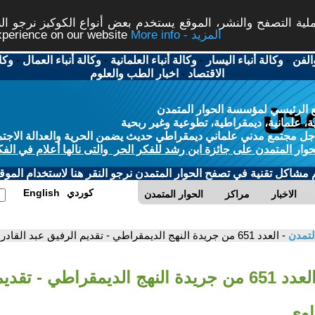
ة التصفح والنشر، الموقع يستخدم بعض أنواع الكوكيز نرجو النق
More info - المزيد
experience on our website
الفن
-
وكالة أنباء اليسار
-
وكالة أنباء العلمانية
-
وكالة أنباء العمال
-
وكا
الاقتصاد
-
اخبار الطب والعلوم
 الرئيسي لمؤسسة الحوار المتمدن
، علمانية، ديمقراطية، تطوعية وغير ربحية
ل مجتمع مدني علماني ديمقراطي حديث يضمن الحرية والعدالة الاجتم
حوار المتمدن على جائزة ابن رشد للفكر الحر والتى نالها أعلام في الفك
م مشاكل تقنية في تصفح الحوار المتمدن نرجو النقر هنا لاستخدام الموقع
كوردي
English
الاخبار
مراكز
الحوار المتمدن
لتمدن
- العدد 651 من جريدة النهج الديمقراطي - تقديم الرفيق عبد القادر الحمداوي
- العدد 651 من جريدة النهج الديمقراطي - تق
اوي