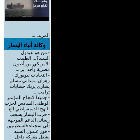
المزيد.....
وكالة أنباء اليسار
-
من هو عبدول
السيد؟... الطبيب
الأمريكي من أصول
مصرية وأحد أبر ...
-
انتخابات نيويورك -
زهران ممداني مسلم
يساري يربك حسابات
ترامب ...
-
جميعا لإنجاح المؤتمر
الوطني السادس لحزب
النهج الديمقراطي الع ...
-
حزب اليسار يسحب
رسائل الدعم الموجهة
إلى سجناء فلسطينيين
-
فوز عبدول السيد
يشعل معركة داخل