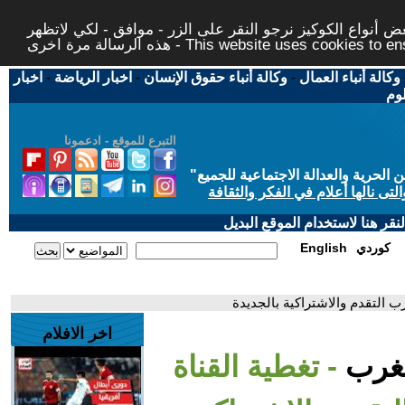
 أنواع الكوكيز نرجو النقر على الزر - موافق - لكي لاتظهر
This website uses cookies to ensure you ge
وكالة أنباء العمال
-
وكالة أنباء حقوق الإنسان
-
اخبار الرياضة
-
اخبار
لوم
التبرع للموقع - ادعمونا
حرية والعدالة الاجتماعية للجميع
"
تى نالها أعلام في الفكر والثقافة
قر هنا لاستخدام الموقع البديل
كوردي
English
زب التقدم والاشتراكية بالجديدة
اخر الافلام
لمغرب
- تغطية القناة