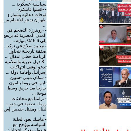
سياسية عسكرية ...
-
-اقتلوا قاتلكم-..
لوحات دعائية بشوارع
طهران تدعو للانتقام من
...
-
-رويترز-: التضخم في
المدن المصرية قد يرتفع
إلى 15.6% بنهاية ...
-
محمد صلاح في تركيا..
صفقة تاريخية تتجاوز
الرياضة حظي انتقال ...
-
8 دول عربية وإسلامية
تدعو لوقف انتهاكات
إسرائيل وإقامة دولة ...
-
سكان مبنى -سبين
تايم- في روما ينامون
خارجا بعد حريق وسط
موجة ...
-
تزامنا مع محادثات
روما.. تصعيد في جنوب
لبنان ومقتل جنديين إس
...
-
ماسك يعود لحلبة
السياسة ويؤجج مع
عبدول معركة انتخابات