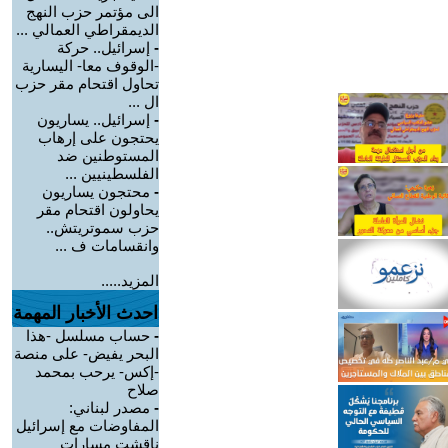
الى مؤتمر حزب النهج
الديمقراطي العمالي ...
-
إسرائيل.. حركة
-الوقوف معا- اليسارية
تحاول اقتحام مقر حزب
ال ...
-
إسرائيل.. يساريون
يحتجون على إرهاب
المستوطنين ضد
الفلسطينيين ...
-
محتجون يساريون
يحاولون اقتحام مقر
حزب سموتريتش..
وانقسامات ف ...
المزيد.....
احدث الأخبار المهمة
-
حساب مسلسل -هذا
البحر يفيض- على منصة
-إكس- يرحب بمحمد
صلاح
-
مصدر لبناني:
المفاوضات مع إسرائيل
ناقشت مسارات