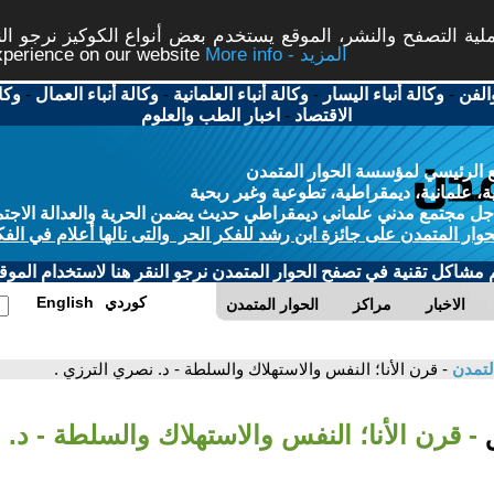
ة التصفح والنشر، الموقع يستخدم بعض أنواع الكوكيز نرجو النق
More info - المزيد
experience on our website
الفن
-
وكالة أنباء اليسار
-
وكالة أنباء العلمانية
-
وكالة أنباء العمال
-
وكا
الاقتصاد
-
اخبار الطب والعلوم
 الرئيسي لمؤسسة الحوار المتمدن
، علمانية، ديمقراطية، تطوعية وغير ربحية
ل مجتمع مدني علماني ديمقراطي حديث يضمن الحرية والعدالة الاجتم
حوار المتمدن على جائزة ابن رشد للفكر الحر والتى نالها أعلام في الفك
م مشاكل تقنية في تصفح الحوار المتمدن نرجو النقر هنا لاستخدام الموقع
كوردي
English
الاخبار
مراكز
الحوار المتمدن
لتمدن
- قرن الأنا؛ النفس والاستهلاك والسلطة - د. نصري الترزي .
ق
- قرن الأنا؛ النفس والاستهلاك والسلطة - د.