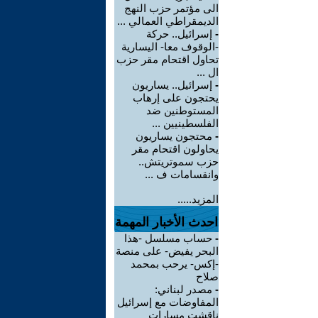
الى مؤتمر حزب النهج
الديمقراطي العمالي ...
-
إسرائيل.. حركة
-الوقوف معا- اليسارية
تحاول اقتحام مقر حزب
ال ...
-
إسرائيل.. يساريون
يحتجون على إرهاب
المستوطنين ضد
الفلسطينيين ...
-
محتجون يساريون
يحاولون اقتحام مقر
حزب سموتريتش..
وانقسامات ف ...
المزيد.....
احدث الأخبار المهمة
-
حساب مسلسل -هذا
البحر يفيض- على منصة
-إكس- يرحب بمحمد
صلاح
-
مصدر لبناني:
المفاوضات مع إسرائيل
ناقشت مسارات