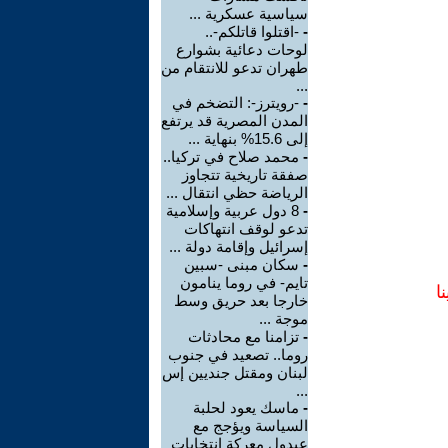
سياسية عسكرية ...
-
-اقتلوا قاتلكم-..
لوحات دعائية بشوارع
طهران تدعو للانتقام من
...
-
-رويترز-: التضخم في
المدن المصرية قد يرتفع
إلى 15.6% بنهاية ...
-
محمد صلاح في تركيا..
صفقة تاريخية تتجاوز
الرياضة حظي انتقال ...
-
8 دول عربية وإسلامية
تدعو لوقف انتهاكات
إسرائيل وإقامة دولة ...
-
سكان مبنى -سبين
تايم- في روما ينامون
ا
خارجا بعد حريق وسط
موجة ...
-
تزامنا مع محادثات
روما.. تصعيد في جنوب
لبنان ومقتل جنديين إس
...
-
ماسك يعود لحلبة
السياسة ويؤجج مع
عبدول معركة انتخابات