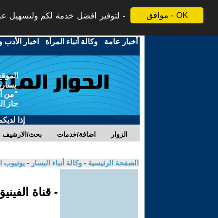
موافق - OK
لتوفير افضل خدمة لكم ولتسهيل عملي
أخبار عامة
-
وكالة أنباء المرأة
-
اخبار الأدب و
الموقع
يسارية
"من أج
حاز ال
إذا لديك
الزوار
اضافة/خدمات
بحث/الارشيف
الصفحة الرئيسية
-
وكالة أنباء اليسار
-
يوتيوب ا
- قناة الفيني
.