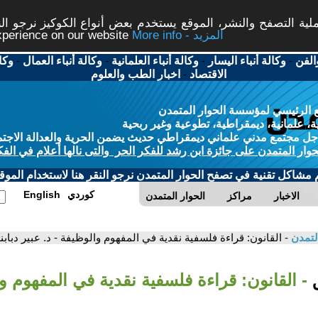
ة التصفح والنشر، الموقع يستخدم بعض أنواع الكوكيز نرجو النق
More info - المزيد
experience on our website
الفن
-
وكالة أنباء اليسار
-
وكالة أنباء العلمانية
-
وكالة أنباء العمال
-
وكا
الاقتصاد
-
اخبار الطب والعلوم
 الرئيسي لمؤسسة الحوار المتمدن
، علمانية، ديمقراطية، تطوعية وغير ربحية
ل مجتمع مدني علماني ديمقراطي حديث يضمن الحرية والعدالة الاجتم
حوار المتمدن على جائزة ابن رشد للفكر الحر والتى نالها أعلام في الفك
م مشاكل تقنية في تصفح الحوار المتمدن نرجو النقر هنا لاستخدام الموقع
كوردي
English
الاخبار
مراكز
الحوار المتمدن
لتمدن
- القانون: قراءة فلسفية نقدية في المفهوم والوظيفة - د. عبير دبابنة
ق
- القانون: قراءة فلسفية نقدية في المفهوم وا