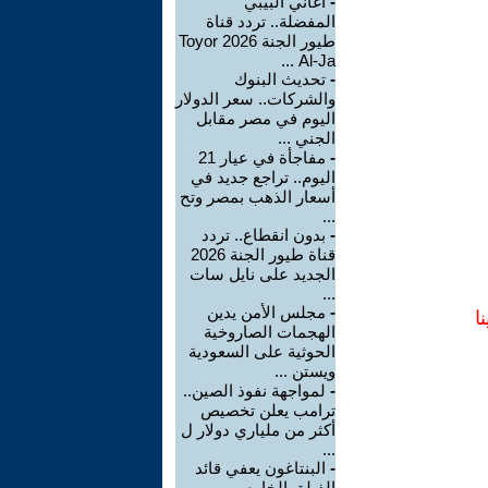
-
أغاني البيبي
المفضلة.. تردد قناة
طيور الجنة 2026 Toyor
Al-Ja ...
-
تحديث البنوك
والشركات.. سعر الدولار
اليوم في مصر مقابل
الجني ...
-
مفاجأة في عيار 21
اليوم.. تراجع جديد في
أسعار الذهب بمصر وتح
...
-
بدون انقطاع.. تردد
قناة طيور الجنة 2026
الجديد على نايل سات
...
-
مجلس الأمن يدين
ا
الهجمات الصاروخية
الحوثية على السعودية
ويستن ...
-
لمواجهة نفوذ الصين..
ترامب يعلن تخصيص
أكثر من ملياري دولار ل
...
-
البنتاغون يعفي قائد
الفيلق الخامس