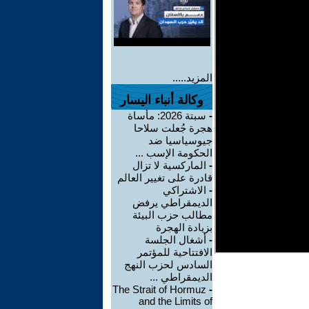
المزيد.....
وكالة أنباء اليسار
-
سبتة 2026: مأساة
هجرة جُعلت سلاحا
جيوسياسيا ضد
الحكومة الإسب ...
-
الماركسية لا تزال
قادرة على تغيير العالم
-
الاشتراكي
الديمقراطي يرفض
مطالب حزب البيئة
بزيادة الهجرة
-
أشغال الجلسة
الافتتاحية للمؤتمر
السادس لحزب النهج
الديمقراطي ...
The Strait of Hormuz
-
and the Limits of