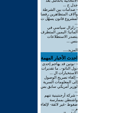
الانتخابية بالكامل بعد
جدل ح ...
-
صدامات بين الشرطة
وآلاف المتظاهرين رفضا
لمشروع قانون يسهّل ت
...
-
زلزال سياسي في
ألمانيا: اليمين المتطرف
يتصدر الاستطلاعات
بنس ...
المزيد.....
احدث الأخبار المهمة
-
-بوتين قد يهاجم إحدى
دول الناتو-.. ما تقديرات
الاستخبارات ال ...
-
إلغاء تصريح الوصول
إلى المعلومات السرية
لوزير أمريكي سابق بس
...
-
شركة أرجنتينية تتهم
واشنطن بممارسة
ضغوط -غير لائقة- لإلغاء
م ...