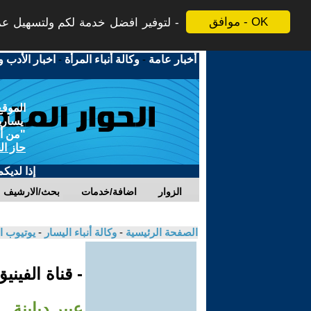
موافق - OK
لتوفير افضل خدمة لكم ولتسهيل عملي
أخبار عامة
-
وكالة أنباء المرأة
-
اخبار الأدب و
الموقع
يسارية
"من أج
حاز ال
إذا لديك
الزوار
اضافة/خدمات
بحث/الارشيف
الصفحة الرئيسية
-
وكالة أنباء اليسار
-
يوتيوب ا
- قناة الفيني
عبير دبابنة.