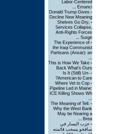
Labor-Centered
Emanci ...
Donald Trump Gives
-
Decline New Meaning
Shelves Go Dry,
-
Services Collapse,
Anti-Rights Forces
Surge ...
The Experience of
-
the Iraqi Communist
Partisans (Ansar): an
...
This is How We Take
-
Back What’s Ours
Is It (Still) Un-
-
American to Care?
Where Vet to Cop
-
Pipeline Led in Maine:
ICE Killing Shows Wh
...
The Meaning of Tell:
-
Why the West Bank
May be Nearing a
Brea ...
-
حزب اليسار في
سافخو يسحب قائمته