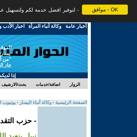
موافق - OK
لتوفير افضل خدمة لكم ولتسهيل عملي
أخبار عامة
-
وكالة أنباء المرأة
-
اخبار الأدب و
الموقع
يسارية
"من أج
حاز ال
إذا لديك
الزوار
اضافة/خدمات
بحث/الارشيف
الصفحة الرئيسية
-
وكالة أنباء اليسار
-
يوتيوب ا
- حزب التقدم
نبيل بنعبد ا