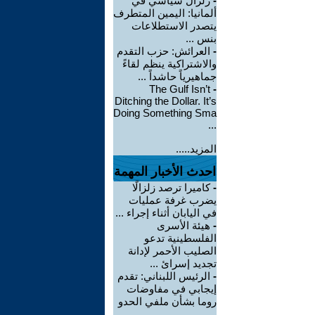
-
زلزال سياسي في
ألمانيا: اليمين المتطرف
يتصدر الاستطلاعات
بنس ...
-
العرائش: حزب التقدم
والاشتراكية ينظم لقاءً
جماهيرياً حاشداً ...
The Gulf Isn’t
-
Ditching the Dollar. It’s
Doing Something Sma
...
المزيد.....
احدث الأخبار المهمة
-
كاميرا ترصد زلزالًا
يضرب غرفة عمليات
في اليابان أثناء إجراء ...
-
هيئة الأسرى
الفلسطينية تدعو
الصليب الأحمر لإدانة
تجديد إسرائ ...
-
الرئيس اللبناني: تقدم
إيجابي في مفاوضات
روما بشأن ملفي الحدو
...