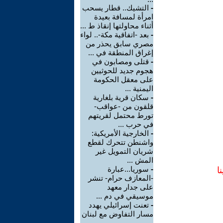
-
التشيك.. قطار يسحب
امرأة لمسافة بعيدة
أثناء محاولتها إنقاذ ط ...
-
بعد -اتفاقية مكة-.. لواء
مصري سابق يحذر من
إغراق المنطقة في ...
-
قتلى ومصابون في
هجوم جديد للحوثيين
على معقل الحكومة
اليمنية ...
-
سكان قرية بلغارية
قلقون من -عواقب-
تورط محتمل لقريتهم
في حرب ...
-
الخارجية الأمريكية:
واشنطن تتحرك لقطع
شريان التمويل غير
المش ...
-
سوريا...عبارة
ا
-المعازف حرام- تنشر
على جدار معهد
موسيقي في دم ...
-
تعنت إسرائيلي يهدد
مسار التفاوض مع لبنان