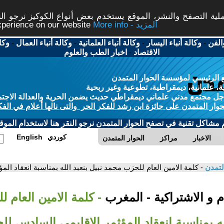
ة التصفح والنشر، الموقع يستخدم بعض أنواع الكوكيز نرجو النق
More info - المزيد
experience on our website
الفن
-
وكالة أنباء اليسار
-
وكالة أنباء العلمانية
-
وكالة أنباء العمال
-
وكا
الاقتصاد
-
اخبار الطب والعلوم
 الرئيسي لمؤسسة الحوار المتمدن
، علمانية، ديمقراطية، تطوعية وغير ربحية
ل مجتمع مدني علماني ديمقراطي حديث يضمن الحرية والعدالة الاجتم
حوار المتمدن على جائزة ابن رشد للفكر الحر والتى نالها أعلام في الفك
م مشاكل تقنية في تصفح الحوار المتمدن نرجو النقر هنا لاستخدام الموقع
كوردي
English
الاخبار
مراكز
الحوار المتمدن
لتمدن
- كلمة الامين العام للحزب محمد نبيل بنعبد الله بمناسبة انعقاد ا
 و الاشتراكية - المغرب
- كلمة الامين العام 
لله بمناسبة انعقاد المؤثمر الاقليمي السادس ل