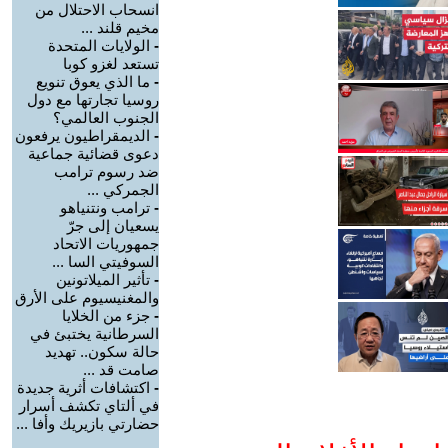
انسحاب الاحتلال من
مخيم قلند ...
-
الولايات المتحدة
تستعد لغزو كوبا
-
ما الذي يعوق تنويع
روسيا تجارتها مع دول
الجنوب العالمي؟
-
الديمقراطيون يرفعون
دعوى قضائية جماعية
ضد رسوم ترامب
الجمركي ...
-
ترامب ونتنياهو
يسعيان إلى جرّ
جمهوريات الاتحاد
السوفيتي السا ...
-
تأثير الميلاتونين
والمغنيسيوم على الأرق
-
جزء من الخلايا
السرطانية يختبئ في
حالة سكون.. تهديد
صامت قد ...
-
اكتشافات أثرية جديدة
في ألتاي تكشف أسرار
حضارتي بازيريك وأفا ...