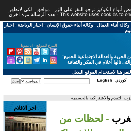
 أنواع الكوكيز نرجو النقر على الزر - موافق - لكي لاتظهر
This website uses cookies to ensure you ge
وكالة أنباء العمال
-
وكالة أنباء حقوق الإنسان
-
اخبار الرياضة
-
اخبار
لوم
التبرع للموقع - ادعمونا
حرية والعدالة الاجتماعية للجميع
"
تى نالها أعلام في الفكر والثقافة
قر هنا لاستخدام الموقع البديل
كوردي
English
ب التقدم والاشتراكية بالحسيمة
اخر الافلام
لمغرب
- لحظات من