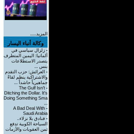
المزيد.....
وكالة أنباء اليسار
-
زلزال سياسي في
ألمانيا: اليمين المتطرف
يتصدر الاستطلاعات
بنس ...
-
العرائش: حزب التقدم
والاشتراكية ينظم لقاءً
جماهيرياً حاشداً ...
The Gulf Isn’t
-
Ditching the Dollar. It’s
Doing Something Sma
...
A Bad Deal With
-
Saudi Arabia
-
فنادق بلا نزلاء..
السياحة الكوبية تدفع
ثمن العقوبات والأزمات