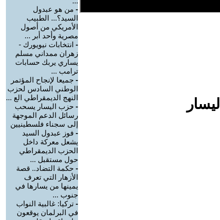
...
-
من هو عبدول
السيد؟... الطبيب
الأمريكي من أصول
مصرية وأحد أبر ...
-
انتخابات نيويورك -
زهران ممداني مسلم
يساري يربك حسابات
ترامب ...
-
جميعا لإنجاح المؤتمر
الوطني السادس لحزب
النهج الديمقراطي الع ...
ليسار
-
حزب اليسار يسحب
رسائل الدعم الموجهة
إلى سجناء فلسطينيين
-
فوز عبدول السيد
يشعل معركة داخل
الحزب الديمقراطي
حول مستقبل ...
-
حكمة التضاد.. قصة
الأزهار التي تعرف
يمينها من يسارها في
جنوب ...
-
تركيا: غالبية النواب
في البرلمان يوقعون