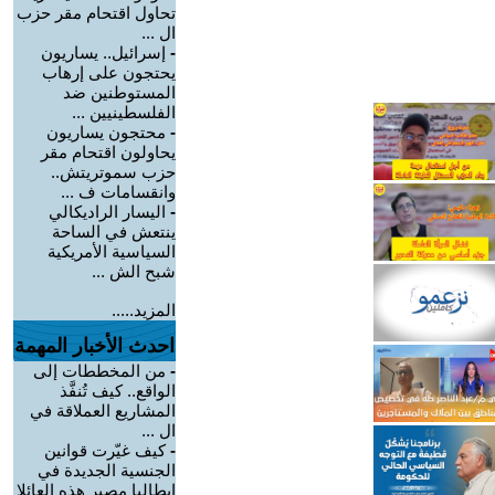
تحاول اقتحام مقر حزب
ال ...
-
إسرائيل.. يساريون
يحتجون على إرهاب
المستوطنين ضد
الفلسطينيين ...
-
محتجون يساريون
يحاولون اقتحام مقر
حزب سموتريتش..
وانقسامات ف ...
-
اليسار الراديكالي
ينتعش في الساحة
السياسية الأمريكية
شبح الش ...
المزيد.....
احدث الأخبار المهمة
-
من المخططات إلى
الواقع.. كيف تُنفَّذ
المشاريع العملاقة في
ال ...
-
كيف غيّرت قوانين
الجنسية الجديدة في
إيطاليا مصير هذه العائلا