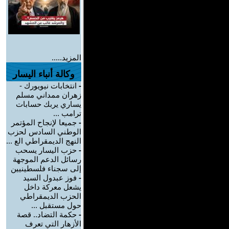
المزيد.....
وكالة أنباء اليسار
-
انتخابات نيويورك -
زهران ممداني مسلم
يساري يربك حسابات
ترامب ...
-
جميعا لإنجاح المؤتمر
الوطني السادس لحزب
النهج الديمقراطي الع ...
-
حزب اليسار يسحب
رسائل الدعم الموجهة
إلى سجناء فلسطينيين
-
فوز عبدول السيد
يشعل معركة داخل
الحزب الديمقراطي
حول مستقبل ...
-
حكمة التضاد.. قصة
الأزهار التي تعرف