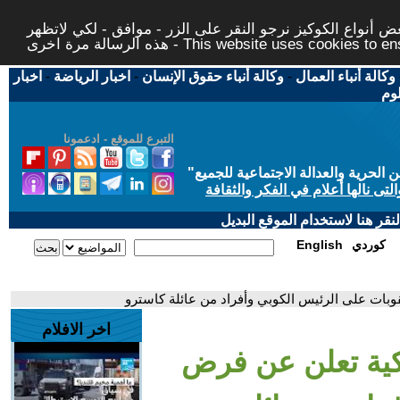
 أنواع الكوكيز نرجو النقر على الزر - موافق - لكي لاتظهر
This website uses cookies to ensure you ge
وكالة أنباء العمال
-
وكالة أنباء حقوق الإنسان
-
اخبار الرياضة
-
اخبار
لوم
التبرع للموقع - ادعمونا
حرية والعدالة الاجتماعية للجميع
"
تى نالها أعلام في الفكر والثقافة
قر هنا لاستخدام الموقع البديل
كوردي
English
قوبات على الرئيس الكوبي وأفراد من عائلة كاسترو
اخر الافلام
ريكية تعلن عن فرض