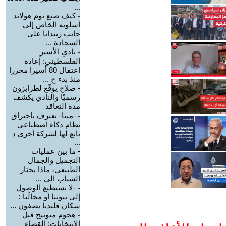
...
-
كيف صنع توم هولاند
أسلوبه الخاص إلى
جانب زيندايا على
السجادة ...
-
نادي الأسير
الفلسطيني: إعادة
اعتقال 80 أسيرا محررا
منذ بدء ح ...
-
صلاح يوقّع لطرابزون
رسميًا والنادي يكشف
مدة التعاقد
-
-ميتا- تعترف باختراق
نظام ذكاء اصطناعي
تابع لها لشركة أخرى د
...
-
ما بين عمليات
التجميل والجمال
الطبيعي، ماذا يختار
الشباب الي ...
-
-لا نستطيع الوصول
إلى بيوتنا أو محالّنا-:
سكان قلنديا يصفون ...
-
هجوم ميونيخ قبل
الانتخابات: القضاء