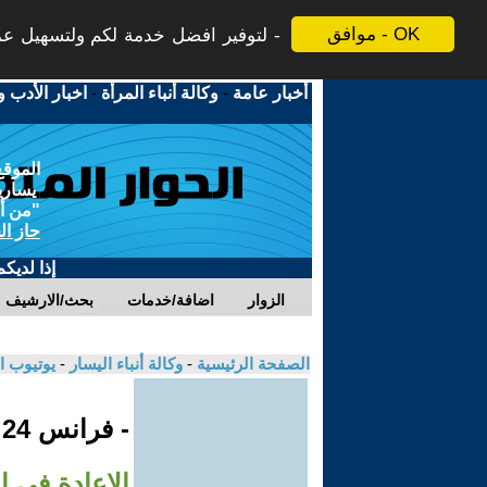
موافق - OK
لتوفير افضل خدمة لكم ولتسهيل عملي
أخبار عامة
-
وكالة أنباء المرأة
-
اخبار الأدب و
الموقع
يسارية
"من أج
حاز ال
إذا لديك
الزوار
اضافة/خدمات
بحث/الارشيف
الصفحة الرئيسية
-
وكالة أنباء اليسار
-
يوتيوب ا
- فرانس 24
الإعادة في ال