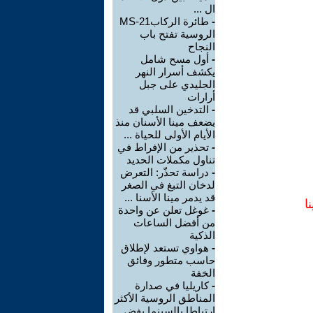
ال ...
-
طائرة الركابMS-21
الروسية تفتح باب
النجاح
-
أول مسح شامل
يكشف أسرار النهر
الجليدي على جبل
أرارات
-
التدخين السلبي قد
يضعف مينا الأسنان منذ
الأيام الأولى للحياة ...
-
تحذير من الإفراط في
تناول مكملات الحديد
-
دراسة تحذّر: التعرض
لدخان التبغ في الصغر
قد يدمر مينا الأسنا ...
ا
-
غوغل تعلن عن واحدة
من أفضل الساعات
الذكية
-
هواوي تستعد لإطلاق
حاسب متطور وفائق
الخفة
-
كاريليا في صدارة
المناطق الروسية الأكثر
ارتباطا بالسينما بفض ...