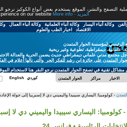
ة التصفح والنشر، الموقع يستخدم بعض أنواع الكوكيز نرجو النق
More info - المزيد
experience on our website
الفن
-
وكالة أنباء اليسار
-
وكالة أنباء العلمانية
-
وكالة أنباء العمال
-
وكا
الاقتصاد
-
اخبار الطب والعلوم
 الرئيسي لمؤسسة الحوار المتمدن
، علمانية، ديمقراطية، تطوعية وغير ربحية
ل مجتمع مدني علماني ديمقراطي حديث يضمن الحرية والعدالة الاجتم
حوار المتمدن على جائزة ابن رشد للفكر الحر والتى نالها أعلام في الفك
م مشاكل تقنية في تصفح الحوار المتمدن نرجو النقر هنا لاستخدام الموقع
كوردي
English
الاخبار
مراكز
الحوار المتمدن
لتمدن
- كولومبيا: اليساري سيبيدا واليميني دي لا إسبرييا إلى جولة الإعادة 
- كولومبيا: اليساري سيبيدا واليميني دي لا إسبر
انتخابات الرئاسية • فرانس 24