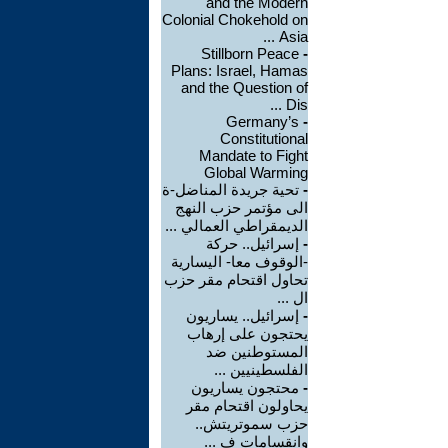
and the Modern
Colonial Chokehold on
Asia ...
Stillborn Peace
-
Plans: Israel, Hamas
and the Question of
Dis ...
Germany’s
-
Constitutional
Mandate to Fight
Global Warming
-
تحية جريدة المناضل-ة
الى مؤتمر حزب النهج
الديمقراطي العمالي ...
-
إسرائيل.. حركة
-الوقوف معا- اليسارية
تحاول اقتحام مقر حزب
ال ...
-
إسرائيل.. يساريون
يحتجون على إرهاب
المستوطنين ضد
الفلسطينيين ...
-
محتجون يساريون
يحاولون اقتحام مقر
حزب سموتريتش..
وانقسامات ف ...