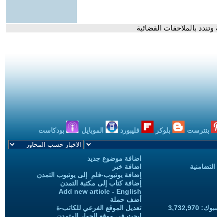
وتندد بالملاحقات القضائية
بنترست
بلوكر
فليبورد
الموبايل
بودكاست
اضافة موضوع جديد
التضامنية
اضافة خبر
إضافة يوتيوب-فلم إلى يوتيوب التمدن
إضافة كتاب إلى مكتبة التمدن
Add new article - English
أضف حملة
3,732,97
تعديل الموقع الفرعي للكاتب-ة
ابحث في موقع الحوار المتمدن