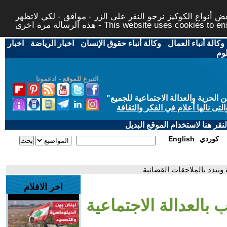
 أنواع الكوكيز نرجو النقر على الزر - موافق - لكي لاتظهر
This website uses cookies to ensure you ge
وكالة أنباء العمال
-
وكالة أنباء حقوق الإنسان
-
اخبار الرياضة
-
اخبار
لوم
التبرع للموقع - ادعمونا
حرية والعدالة الاجتماعية للجميع
"
تى نالها أعلام في الفكر والثقافة
قر هنا لاستخدام الموقع البديل
كوردي
English
وتندد بالملاحقات القضائية
اخر الافلام
بالعدالة الاجتماعية