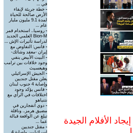
في ...
-
خطة جريئة لإبقاء
الأرض صالحة للحياة
لمدة 9.1 مليون مليار
عام ...
-
روسيا.. استخدام قمر
Bion-M العلمي الجديد
لدراسة تأثيرات الإش ...
-
فانس: التفاوض مع
إيران -معقد وشائك-
-
البيت الأبيض ينفي
وجود خلافات بين ترامب
وهيغسيث
-
الجيش الإسرائيلي
يعلن مقتل جنديين
وإصابة 4 جنوب لبنان
-
فانس يؤكد وجود
اختلافات في الرأي مع
نتنياهو
-
دوي انفجارين في
مضيق هرمز.. وناقلة
تبلغ عن الواقعة قبالة
جاد الأفلام الجيدة
عما ...
-
مقتل جنديين
ا
إسرائيليين وإصابة 4