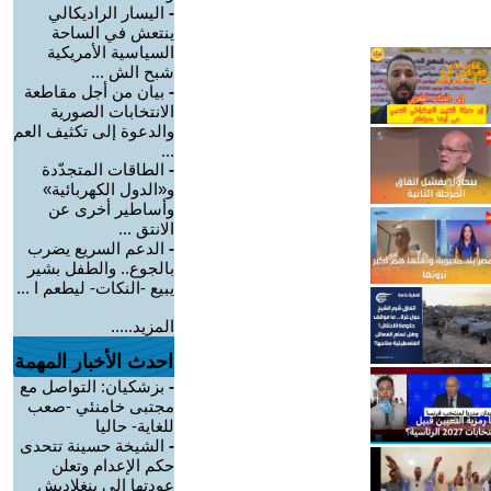
-
اليسار الراديكالي
ينتعش في الساحة
السياسية الأمريكية
شبح الش ...
-
بيان من أجل مقاطعة
الانتخابات الصورية
والدعوة إلى تكثيف العم
...
-
الطاقات المتجدّدة
و«الدول الكهربائية»
وأساطير أخرى عن
الانتق ...
-
الدعم السريع يضرب
بالجوع.. والطفل بشير
يبيع -النكات- ليطعم ا ...
المزيد.....
احدث الأخبار المهمة
-
بزشكيان: التواصل مع
مجتبى خامنئي -صعب
للغاية- حاليا
-
الشيخة حسينة تتحدى
حكم الإعدام وتعلن
عودتها إلى بنغلاديش