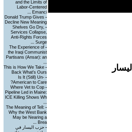
and the Limits of
Labor-Centered
Emanci ...
Donald Trump Gives
-
Decline New Meaning
Shelves Go Dry,
-
Services Collapse,
Anti-Rights Forces
Surge ...
The Experience of
-
the Iraqi Communist
Partisans (Ansar): an
...
ليسار
This is How We Take
-
Back What’s Ours
Is It (Still) Un-
-
American to Care?
Where Vet to Cop
-
Pipeline Led in Maine:
ICE Killing Shows Wh
...
The Meaning of Tell:
-
Why the West Bank
May be Nearing a
Brea ...
-
حزب اليسار في