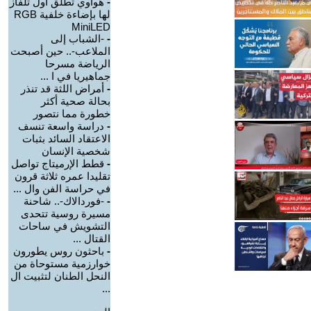
-
هواوي تطلق أول تلفاز
لها بإضاءة خلفية RGB
MiniLED
-
-الشباب إلى
الملاعب-.. حين أصبحت
الرياضة مسرحا
جماهيريا في ا ...
-
أمراض اللثة قد تنذر
بحالة صحية أكثر
خطورة مما نتصور
-
دراسة واسعة تنسف
الاعتقاد السائد بثبات
شخصية الإنسان
-
قطط الإرميتاج تواصل
تقليدا عمره ثلاثة قرون
في حراسة الفن وال ...
-
-فوردالاك-.. شاحنة
مسيرة روسية تتحدى
التشويش في ساحات
القتال ...
-
باحثون روس يطورون
خوارزمية مستوحاة من
النحل الطنان لتثبيت ال
...