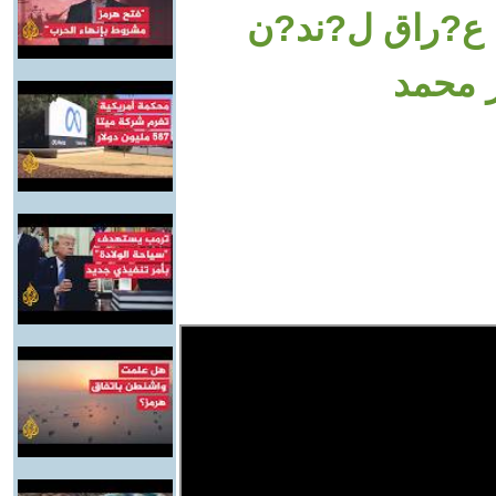
ع?راق ل?ند?ن