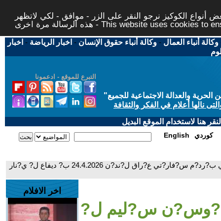
 أنواع الكوكيز نرجو النقر على الزر - موافق - لكي لاتظهر
This website uses cookies to ensure you ge
وكالة أنباء العمال
-
وكالة أنباء حقوق الإنسان
-
اخبار الرياضة
-
اخبار
لوم
التبرع للموقع - ادعمونا
حرية والعدالة الاجتماعية للجميع
"
تى نالها أعلام في الفكر والثقافة
قر هنا لاستخدام الموقع البديل
كوردي
English
- ووت?ي س?وس?ن س?ليم ل? و?ستاني ب?رد?م س?فار?تي ع?راق ل?ند?ن 24.4.2026 ب? ديفاع ل? ي?نار
اخر الافلام
?وس?ن س?ليم ل?