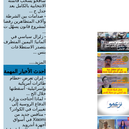
سافخو يسحب قائمته
الانتخابية بالكامل بعد
جدل ح ...
-
صدامات بين الشرطة
وآلاف المتظاهرين رفضا
لمشروع قانون يسهّل ت
...
-
زلزال سياسي في
ألمانيا: اليمين المتطرف
يتصدر الاستطلاعات
بنس ...
المزيد.....
احدث الأخبار المهمة
-
إيران تعرض -حطام
طائرات أمريكية
وإسرائيلية- أسقطتها
خلال الح ...
-
لماذا احتاجت وزارة
الدفاع الروسية إلى
تغييرات في الكوادر؟
-
منافس جديد من
Xiaomi في أسواق
أجهزة أندرويد