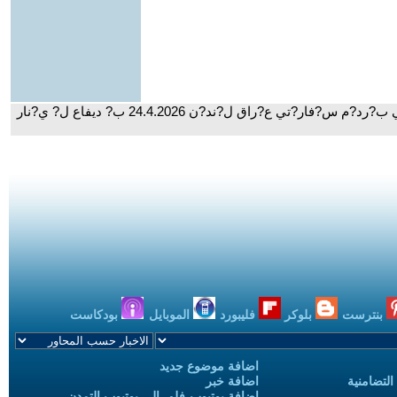
- ووت?ي س?وس?ن س?ليم ل? و?ستاني ب?رد?م س?فار?تي ع?راق ل?ند?ن 24.4.2026 ب? ديفاع ل? ي?نار
بنترست
بلوكر
فليبورد
الموبايل
بودكاست
اضافة موضوع جديد
التضامنية
اضافة خبر
إضافة يوتيوب-فلم إلى يوتيوب التمدن