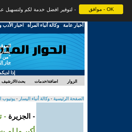
موافق - OK
لتوفير افضل خدمة لكم ولتسهيل عملي
أخبار عامة
-
وكالة أنباء المرأة
-
اخبار الأدب و
الموقع
يسارية
"من أج
حاز ال
إذا لديك
الزوار
اضافة/خدمات
بحث/الارشيف
الصفحة الرئيسية
-
وكالة أنباء اليسار
-
يوتيوب ا
- الجزيرة
- 
أكبر ما لم يس