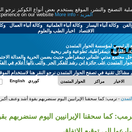
ة التصفح والنشر، الموقع يستخدم بعض أنواع الكوكيز نرجو النق
More info - المزيد
experience on our website
الفن
-
وكالة أنباء اليسار
-
وكالة أنباء العلمانية
-
وكالة أنباء العمال
-
وكا
الاقتصاد
-
اخبار الطب والعلوم
 الرئيسي لمؤسسة الحوار المتمدن
، علمانية، ديمقراطية، تطوعية وغير ربحية
ل مجتمع مدني علماني ديمقراطي حديث يضمن الحرية والعدالة الاجتم
حوار المتمدن على جائزة ابن رشد للفكر الحر والتى نالها أعلام في الفك
م مشاكل تقنية في تصفح الحوار المتمدن نرجو النقر هنا لاستخدام الموقع
كوردي
English
الاخبار
مراكز
الحوار المتمدن
لتمدن
- ترمب: كما سحقنا الإيرانيين اليوم سنضربهم بقوة أشد وعنف أكبر م
ترمب: كما سحقنا الإيرانيين اليوم سنضربهم ب
ارعوا إلى توقيع الاتفاق