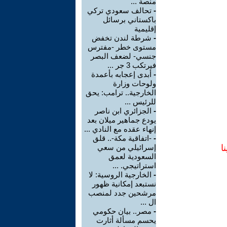
منصة ...
-
تحالف سعودي تركي
باكستاني برسائل
إقليمية
-
شرطة لندن تخفض
مستوى خطر -مفترس
جنسي- لضعف البصر
فيرتكب 3 جر ...
-
أبدى إعجابه بأعمدة
ولوحات وزارة
الخارجية.. ترامب: يحق
للرئيس ...
-
الجزائري ابن ناصر
يودع جماهير ميلان بعد
إنهاء عقده مع النادي ...
-
-اتفاقية مكة-.. قلق
ا
إسرائيلي من سعي
السعودية لعمق
استراتيجي. ...
-
الخارجية الروسية: لا
نستبعد إمكانية ظهور
مرشحين جدد لمنصب
ال ...
-
مصر.. بيان حكومي
يحسم مسألة أثارت