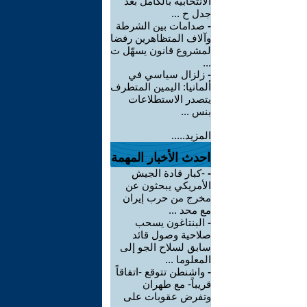
الانتخابية بالكامل بعد
جدل ح ...
-
صدامات بين الشرطة
وآلاف المتظاهرين رفضا
لمشروع قانون يسهّل ت
...
-
زلزال سياسي في
ألمانيا: اليمين المتطرف
يتصدر الاستطلاعات
بنس ...
المزيد.....
احدث الأخبار المهمة
-
-كبار قادة الجيش
الأمريكي يبحثون عن
مخرج من حرب إيران
مع محد ...
-
البنتاغون يسحب
صلاحية وصول قائد
سابق لسلاح الجو إلى
المعلوما ...
-
واشنطن تتوقع -اتفاقاً
قريباً- مع طهران
وتفرض عقوبات على