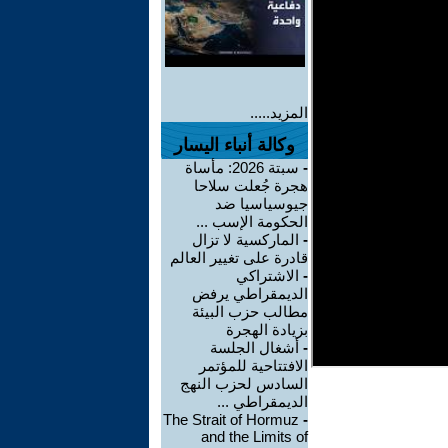
المزيد.....
وكالة أنباء اليسار
-
سبتة 2026: مأساة
هجرة جُعلت سلاحا
جيوسياسيا ضد
الحكومة الإسب ...
-
الماركسية لا تزال
قادرة على تغيير العالم
-
الاشتراكي
الديمقراطي يرفض
مطالب حزب البيئة
بزيادة الهجرة
-
أشغال الجلسة
الافتتاحية للمؤتمر
السادس لحزب النهج
الديمقراطي ...
The Strait of Hormuz
-
and the Limits of