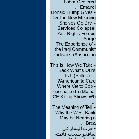
Labor-Centered
Emanci ...
Donald Trump Gives
-
Decline New Meaning
Shelves Go Dry,
-
Services Collapse,
Anti-Rights Forces
Surge ...
The Experience of
-
the Iraqi Communist
Partisans (Ansar): an
...
This is How We Take
-
Back What’s Ours
Is It (Still) Un-
-
American to Care?
Where Vet to Cop
-
Pipeline Led in Maine:
ICE Killing Shows Wh
...
The Meaning of Tell:
-
Why the West Bank
May be Nearing a
Brea ...
-
حزب اليسار في
سافخو يسحب قائمته