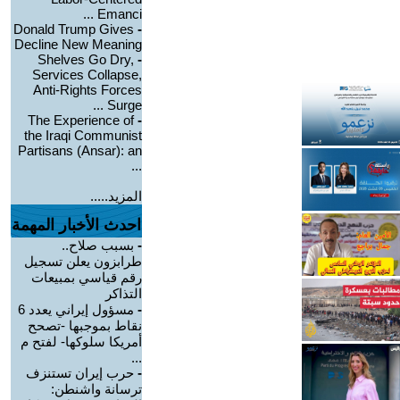
Emanci ...
Donald Trump Gives
-
Decline New Meaning
Shelves Go Dry,
-
Services Collapse,
Anti-Rights Forces
Surge ...
The Experience of
-
the Iraqi Communist
Partisans (Ansar): an
...
المزيد.....
احدث الأخبار المهمة
-
بسبب صلاح..
طرابزون يعلن تسجيل
رقم قياسي بمبيعات
التذاكر
-
مسؤول إيراني يعدد 6
نقاط بموجبها -تصحح
أمريكا سلوكها- لفتح م
...
-
حرب إيران تستنزف
ترسانة واشنطن: