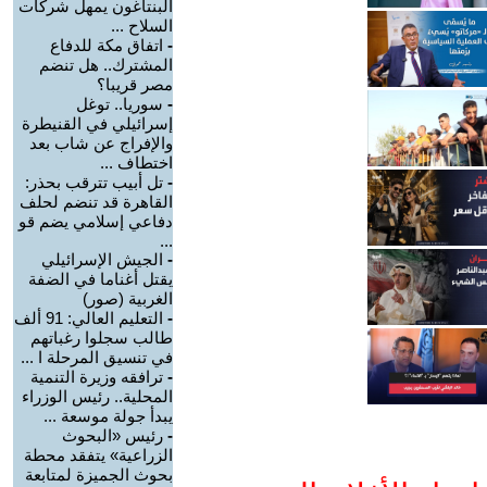
البنتاغون يمهل شركات
السلاح ...
-
اتفاق مكة للدفاع
المشترك.. هل تنضم
مصر قريبا؟
-
سوريا.. توغل
إسرائيلي في القنيطرة
والإفراج عن شاب بعد
اختطاف ...
-
تل أبيب تترقب بحذر:
القاهرة قد تنضم لحلف
دفاعي إسلامي يضم قو
...
-
الجيش الإسرائيلي
يقتل أغناما في الضفة
الغربية (صور)
-
التعليم العالي: 91 ألف
طالب سجلوا رغباتهم
في تنسيق المرحلة ا ...
-
ترافقه وزيرة التنمية
المحلية.. رئيس الوزراء
يبدأ جولة موسعة ...
-
رئيس «البحوث
الزراعية» يتفقد محطة
بحوث الجميزة لمتابعة