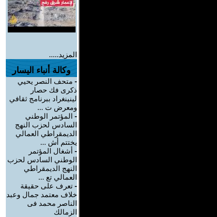
المزيد.....
وكالة أنباء اليسار
-
متحف النصر يحيي
ذكرى فك حصار
لينينغراد ببرنامج ثقافي
ومعرض ت ...
-
المؤتمر الوطني
السادس لحزب النهج
الديمقراطي العمالي
يختتم أش ...
-
أشغال المؤتمر
الوطني السادس لحزب
النهج الديمقراطي
العمالي تع ...
-
تعرف على حقيقة
خلاف معتمد جمال وعبد
الناصر محمد فى
الزمالك