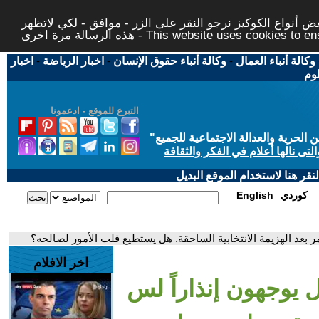
 أنواع الكوكيز نرجو النقر على الزر - موافق - لكي لاتظهر
This website uses cookies to ensure you ge
وكالة أنباء العمال
-
وكالة أنباء حقوق الإنسان
-
اخبار الرياضة
-
اخبار
لوم
التبرع للموقع - ادعمونا
حرية والعدالة الاجتماعية للجميع
"
تى نالها أعلام في الفكر والثقافة
قر هنا لاستخدام الموقع البديل
كوردي
English
ر بعد الهزيمة الانتخابية الساحقة. هل يستطيع قلب الأمور لصالحه؟
اخر الافلام
 يوجهون إنذاراً لس