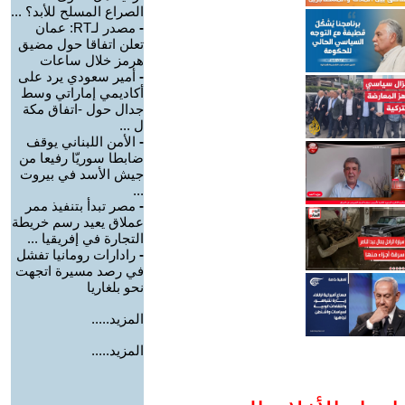
الصراع المسلح للأبد؟ ...
-
مصدر لـRT: عمان
تعلن اتفاقا حول مضيق
هرمز خلال ساعات
-
أمير سعودي يرد على
أكاديمي إماراتي وسط
جدال حول -اتفاق مكة
ل ...
-
الأمن اللبناني يوقف
ضابطا سوريّا رفيعا من
جيش الأسد في بيروت
...
-
مصر تبدأ بتنفيذ ممر
عملاق يعيد رسم خريطة
التجارة في إفريقيا ...
-
رادارات رومانيا تفشل
في رصد مسيرة اتجهت
نحو بلغاريا
المزيد.....
المزيد.....