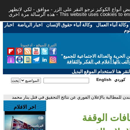
 أنواع الكوكيز نرجو النقر على الزر - موافق - لكي لاتظهر
This website uses cookies to ensure you ge
وكالة أنباء العمال
-
وكالة أنباء حقوق الإنسان
-
اخبار الرياضة
-
اخبار
لوم
التبرع للموقع - ادعمونا
حرية والعدالة الاجتماعية للجميع
"
تى نالها أعلام في الفكر والثقافة
قر هنا لاستخدام الموقع البديل
كوردي
English
دن للمطالبة بالإعلان الفوري عن نتائج التحقيق في قتل ينار محمد
اخر الافلام
افات الوقفة