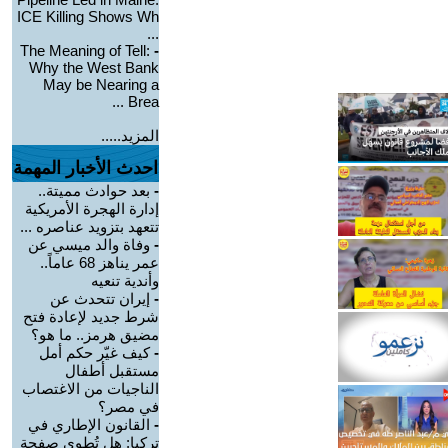
ICE Killing Shows Wh
...
The Meaning of Tell:
-
Why the West Bank
May be Nearing a
Brea ...
المزيد.....
احدث الأخبار المهمة
-
بعد حوادث مميتة..
إدارة الهجرة الأمريكية
تتعهد بتزويد عناصره ...
-
وفاة والد ميسي عن
عمر يناهز 68 عاماً..
وأندية تنعيه
-
إيران تتحدث عن
شرط جديد لإعادة فتح
مضيق هرمز.. ما هو؟
-
كيف غيّر حكم أمل
مستقبل أطفال
الناجيات من الاغتصاب
في مصر؟
-
القانون الإطاري في
تركيا: هل تُطوى صفحة