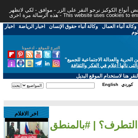
 أنواع الكوكيز نرجو النقر على الزر - موافق - لكي لاتظهر
This website uses cookies to ensure you ge
وكالة أنباء العمال
-
وكالة أنباء حقوق الإنسان
-
اخبار الرياضة
-
اخبار
لوم
التبرع للموقع - ادعمونا
حرية والعدالة الاجتماعية للجميع
"
تى نالها أعلام في الفكر والثقافة
قر هنا لاستخدام الموقع البديل
كوردي
English
اخر الافلام
 التطرف؟ | #بالمنطق