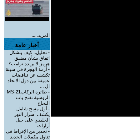
المزيد.....
أخبار عامة
-
تحليل.. كيف يتشكل
اتفاق بشأن مضيق
هرمز لا يريده ترامب؟
-
أزمة الهجرة في سبتة
تكشف عن تناقضات
عميقة بين دول الاتحاد
ال ...
-
طائرة الركابMS-21
الروسية تفتح باب
النجاح
-
أول مسح شامل
يكشف أسرار النهر
الجليدي على جبل
أرارات
-
تحذير من الإفراط في
تناول مكملات الحديد