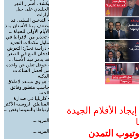
يكشف أسرار النهر
الجليدي على جبل
أرارات
-
التدخين السلبي قد
يضعف مينا الأسنان منذ
الأيام الأولى للحياة ...
-
تحذير من الإفراط في
تناول مكملات الحديد
-
دراسة تحذّر: التعرض
لدخان التبغ في الصغر
قد يدمر مينا الأسنا ...
-
غوغل تعلن عن واحدة
من أفضل الساعات
الذكية
-
هواوي تستعد لإطلاق
حاسب متطور وفائق
الخفة
-
كاريليا في صدارة
المناطق الروسية الأكثر
جاد الأفلام الجيدة
ارتباطا بالسينما بفض ...
ا
المزيد.....
وتيوب التمدن
المزيد.....