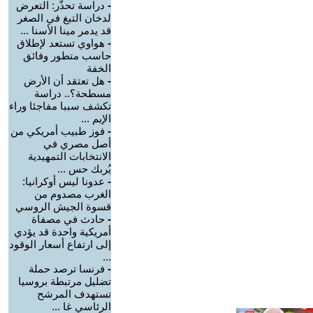
-
دراسة تحذّر: التعرض
لدخان التبغ في الصغر
قد يدمر مينا الأسنا ...
-
هواوي تستعد لإطلاق
حاسب متطور وفائق
الخفة
-
هل تعتقد أن الأرض
مسطحة؟.. دراسة
تكشف سببا مفاجئا وراء
الإيم ...
-
فوز طبيب أمريكي من
أصل مصري في
الانتخابات التمهيدية
يُربك حس ...
-
عدونا ليس أوكرانيا:
الغرب مصدوم من
قسوة الجيش الروسي
-
حادث في مصفاة
أمريكية واحدة قد يؤدي
إلى ارتفاع أسعار الوقود
...
-
فرنسا ترصد حملة
تضليل مرتبطة بروسيا
تستهدف المرشح
الرئاسي غا ...