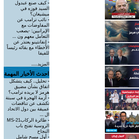
-
كيف صنع عبدول
السيد فوزه في
ميشيغان؟
-
نائب ترامب عن
المفاوضات مع
الإيرانيين: -يصعب
التعامل معهم ون ...
-
إنفانتينو يعتذر عن
الأخطاء مع بقائه رئيساً
للفيفا
المزيد.....
احدث الأخبار المهمة
-
تحليل.. كيف يتشكل
اتفاق بشأن مضيق
هرمز لا يريده ترامب؟
-
أزمة الهجرة في سبتة
تكشف عن تناقضات
عميقة بين دول الاتحاد
ال ...
-
طائرة الركابMS-21
الروسية تفتح باب
النجاح
-
أول مسح شامل