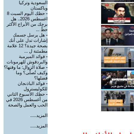
السعودية وتركيا
وباكستان
-
حظك اليوم السبت 8
اغسطس 2026.. هل
برجك من الأبراج الأكثر
حظً ...
-
هل يرسل جسمك
إشارات تدل على أنك
بصحة جيدة؟ 12 علامة
مطمئنة ل ...
-
فوائد الميرمية
والبردقوش للهرمونات
-
صلاة الزوال: ما وقتها؟
وكيف تُصلّى؟ وما
فضلها؟
-
فوائد الباذنجان
للكوليسترول
-
حظك الأسبوع الثاني
من أغسطس 2026 في
الحب والعمل والصحة
المزيد.....
المزيد.....