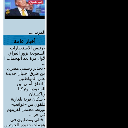
المزيد.....
أخبار عامة
-
رئيس الاستخبارات
السعودية يزور العراق
لأول مرة بعد الهجمات ا
...
-
تحذير رسمي مصري
من طرق احتيال جديدة
على المواطنين
-
اتفاق أمني بين
السعودية وتركيا
وباكستان
-
سكان قرية بلغارية
قلقون من -عواقب-
توريط محتمل لقريتهم
في حر ...
-
قتلى ومصابون في
هجمات جديدة للحوثيين