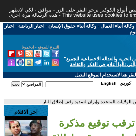
 أنواع الكوكيز نرجو النقر على الزر - موافق - لكي لاتظهر
This website uses cookies to ensure you ge
وكالة أنباء العمال
-
وكالة أنباء حقوق الإنسان
-
اخبار الرياضة
-
اخبار
لوم
التبرع للموقع - ادعمونا
حرية والعدالة الاجتماعية للجميع
"
تى نالها أعلام في الفكر والثقافة
قر هنا لاستخدام الموقع البديل
كوردي
English
 الولايات المتحدة وإيران لتمديد وقف إطلاق النار
اخر الافلام
ترقب توقيع مذكرة