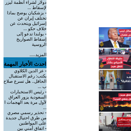
دولار لشراء أنظمة ليزر
لإسقاط ...
-
بزشكيان يوضح بماذا
تختلف إيران عن
إسرائيل ويتحدث عن
خلاف حكو ...
-
بولندا تدعو إلى
إسقاط الصواريخ
الروسية
المزيد.....
احدث الأخبار المهمة
-
عز الدين الكلاوي
يكتب: رغم الاستقبال
الحافل.. هل تسرع صلاح
ب ...
-
رئيس الاستخبارات
السعودية يزور العراق
لأول مرة بعد الهجمات ا
...
-
تحذير رسمي مصري
من طرق احتيال جديدة
على المواطنين
-
اتفاق أمني بين