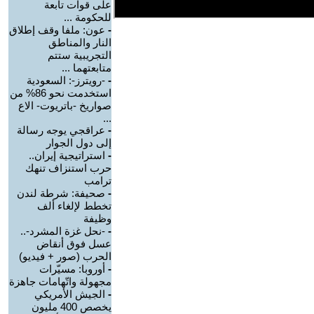
على قوات تابعة
للحكومة ...
-
عون: ملفا وقف إطلاق
النار والمناطق
التجريبية ستتم
متابعتهما ...
-
-رويترز-: السعودية
استخدمت نحو 86% من
صواريخ -باتريوت- الاع
...
-
عراقجي يوجه رسالة
إلى دول الجوار
-
استراتيجية إيران..
حرب استنزاف تنهك
ترامب
-
صحيفة: شرطة لندن
تخطط لإلغاء ألف
وظيفة
-
-نحل غزة المشرد-..
عسل فوق أنقاض
الحرب (صور + فيديو)
-
أوروبا: مسيّرات
مجهولة واتّهامات جاهزة
-
الجيش الأمريكي
يخصص 400 مليون