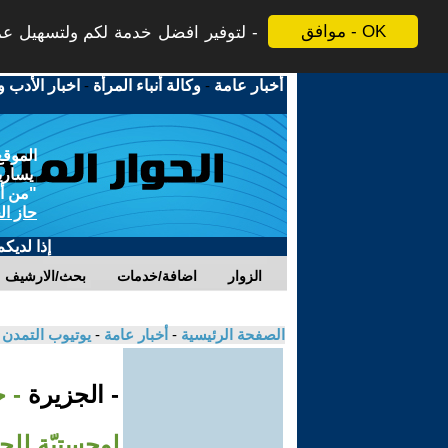
موافق - OK
لتوفير افضل خدمة لكم ولتسهيل عملي
أخبار عامة
-
وكالة أنباء المرأة
-
اخبار الأدب و
الموقع
يسارية
"من أج
حاز ال
إذا لديك
الزوار
اضافة/خدمات
بحث/الارشيف
الصفحة الرئيسية
-
أخبار عامة
-
يوتيوب التمدن
- الجزيرة
- 
لوجستيّة للج