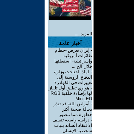
المزيد.....
أخبار عامة
-
إيران تعرض -حطام
طائرات أمريكية
وإسرائيلية- أسقطتها
خلال الح ...
-
لماذا احتاجت وزارة
الدفاع الروسية إلى
تغييرات في الكوادر؟
-
هواوي تطلق أول تلفاز
لها بإضاءة خلفية RGB
MiniLED
-
أمراض اللثة قد تنذر
بحالة صحية أكثر
خطورة مما نتصور
-
دراسة واسعة تنسف
الاعتقاد السائد بثبات
شخصية الإنسان