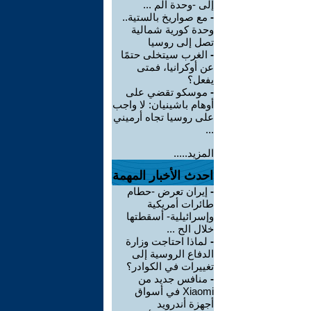
إلى -وحدة الم ...
-
مع صواريخ بالستية..
وحدة كورية شمالية
تصل إلى روسيا
-
الغرب سيتخلى حتمًا
عن أوكرانيا، فمتى
يفعل؟
-
موسكو تقضي على
أوهام باشينيان: لا واجب
على روسيا تجاه أرميني
...
المزيد.....
احدث الأخبار المهمة
-
إيران تعرض -حطام
طائرات أمريكية
وإسرائيلية- أسقطتها
خلال الح ...
-
لماذا احتاجت وزارة
الدفاع الروسية إلى
تغييرات في الكوادر؟
-
منافس جديد من
Xiaomi في أسواق
أجهزة أندرويد