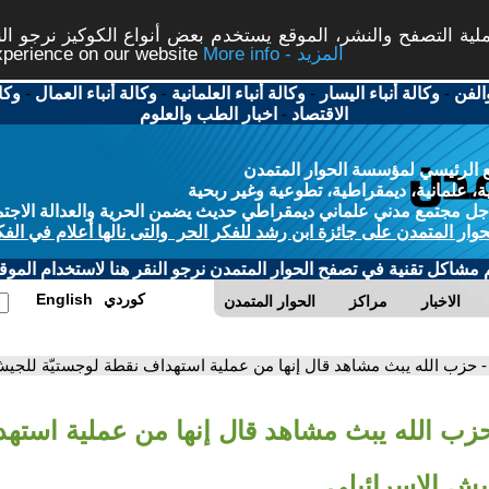
ة التصفح والنشر، الموقع يستخدم بعض أنواع الكوكيز نرجو النق
More info - المزيد
experience on our website
الفن
-
وكالة أنباء اليسار
-
وكالة أنباء العلمانية
-
وكالة أنباء العمال
-
وكا
الاقتصاد
-
اخبار الطب والعلوم
 الرئيسي لمؤسسة الحوار المتمدن
، علمانية، ديمقراطية، تطوعية وغير ربحية
ل مجتمع مدني علماني ديمقراطي حديث يضمن الحرية والعدالة الاجتم
حوار المتمدن على جائزة ابن رشد للفكر الحر والتى نالها أعلام في الفك
م مشاكل تقنية في تصفح الحوار المتمدن نرجو النقر هنا لاستخدام الموقع
كوردي
English
الاخبار
مراكز
الحوار المتمدن
- حزب الله يبث مشاهد قال إنها من عملية استهداف نقطة لوجستيّة للجيش
حزب الله يبث مشاهد قال إنها من عملية استه
يش الإسرائيلي