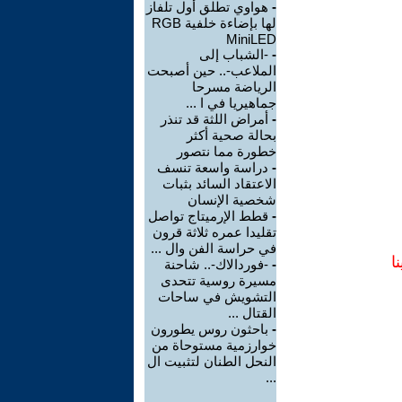
-
هواوي تطلق أول تلفاز
لها بإضاءة خلفية RGB
MiniLED
-
-الشباب إلى
الملاعب-.. حين أصبحت
الرياضة مسرحا
جماهيريا في ا ...
-
أمراض اللثة قد تنذر
بحالة صحية أكثر
خطورة مما نتصور
-
دراسة واسعة تنسف
الاعتقاد السائد بثبات
شخصية الإنسان
-
قطط الإرميتاج تواصل
تقليدا عمره ثلاثة قرون
في حراسة الفن وال ...
ا
-
-فوردالاك-.. شاحنة
مسيرة روسية تتحدى
التشويش في ساحات
القتال ...
-
باحثون روس يطورون
خوارزمية مستوحاة من
النحل الطنان لتثبيت ال
...