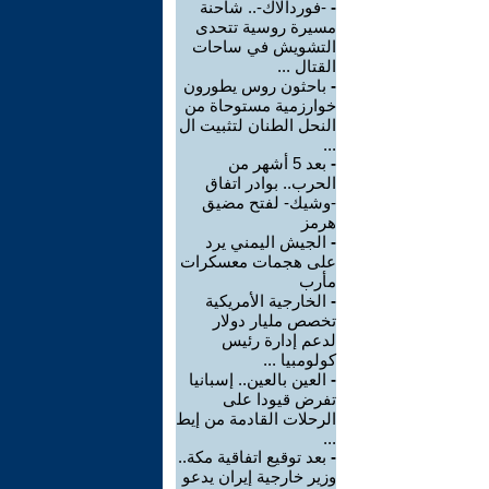
-
-فوردالاك-.. شاحنة
مسيرة روسية تتحدى
التشويش في ساحات
القتال ...
-
باحثون روس يطورون
خوارزمية مستوحاة من
النحل الطنان لتثبيت ال
...
-
بعد 5 أشهر من
الحرب.. بوادر اتفاق
-وشيك- لفتح مضيق
هرمز
-
الجيش اليمني يرد
على هجمات معسكرات
مأرب
-
الخارجية الأمريكية
تخصص مليار دولار
لدعم إدارة رئيس
كولومبيا ...
-
العين بالعين.. إسبانيا
تفرض قيودا على
الرحلات القادمة من إيط
...
-
بعد توقيع اتفاقية مكة..
وزير خارجية إيران يدعو