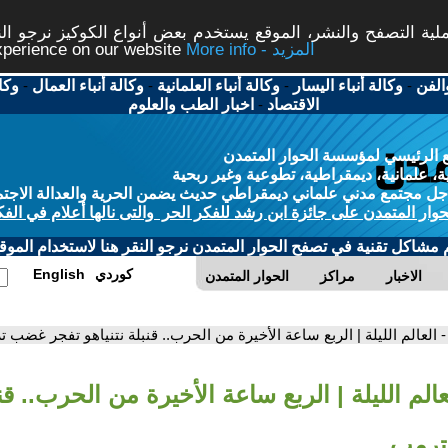
ة التصفح والنشر، الموقع يستخدم بعض أنواع الكوكيز نرجو النق
More info - المزيد
experience on our website
الفن
-
وكالة أنباء اليسار
-
وكالة أنباء العلمانية
-
وكالة أنباء العمال
-
وكا
الاقتصاد
-
اخبار الطب والعلوم
 الرئيسي لمؤسسة الحوار المتمدن
، علمانية، ديمقراطية، تطوعية وغير ربحية
ل مجتمع مدني علماني ديمقراطي حديث يضمن الحرية والعدالة الاجتم
حوار المتمدن على جائزة ابن رشد للفكر الحر والتى نالها أعلام في الفك
م مشاكل تقنية في تصفح الحوار المتمدن نرجو النقر هنا لاستخدام الموقع
كوردي
English
الاخبار
مراكز
الحوار المتمدن
- العالم الليلة | الربع ساعة الأخيرة من الحرب.. قنبلة نتنياهو تفجر غضب 
عالم الليلة | الربع ساعة الأخيرة من الحرب.. قنب
ترمب