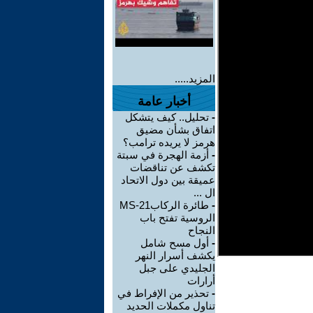
المزيد.....
أخبار عامة
-
تحليل.. كيف يتشكل
اتفاق بشأن مضيق
هرمز لا يريده ترامب؟
-
أزمة الهجرة في سبتة
تكشف عن تناقضات
عميقة بين دول الاتحاد
ال ...
-
طائرة الركابMS-21
الروسية تفتح باب
النجاح
-
أول مسح شامل
يكشف أسرار النهر
الجليدي على جبل
أرارات
-
تحذير من الإفراط في
تناول مكملات الحديد