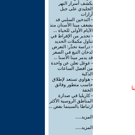
يكشف أسرار النهر
الجليدي على جبل
أرارات
-
التدخين السلبي قد
يضعف مينا الأسنان منذ
الأيام الأولى للحياة ...
-
تحذير من الإفراط في
تناول مكملات الحديد
-
دراسة تحذّر: التعرض
لدخان التبغ في الصغر
قد يدمر مينا الأسنا ...
-
غوغل تعلن عن واحدة
من أفضل الساعات
الذكية
-
هواوي تستعد لإطلاق
حاسب متطور وفائق
ا
الخفة
-
كاريليا في صدارة
المناطق الروسية الأكثر
ارتباطا بالسينما بفض ...
المزيد.....
المزيد.....