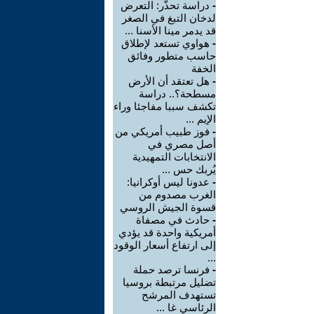
-
دراسة تحذّر: التعرض
لدخان التبغ في الصغر
قد يدمر مينا الأسنا ...
-
هواوي تستعد لإطلاق
حاسب متطور وفائق
الخفة
-
هل تعتقد أن الأرض
مسطحة؟.. دراسة
تكشف سببا مفاجئا وراء
الإيم ...
-
فوز طبيب أمريكي من
أصل مصري في
الانتخابات التمهيدية
يُربك حس ...
-
عدونا ليس أوكرانيا:
الغرب مصدوم من
قسوة الجيش الروسي
-
حادث في مصفاة
أمريكية واحدة قد يؤدي
إلى ارتفاع أسعار الوقود
...
-
فرنسا ترصد حملة
تضليل مرتبطة بروسيا
تستهدف المرشح
الرئاسي غا ...