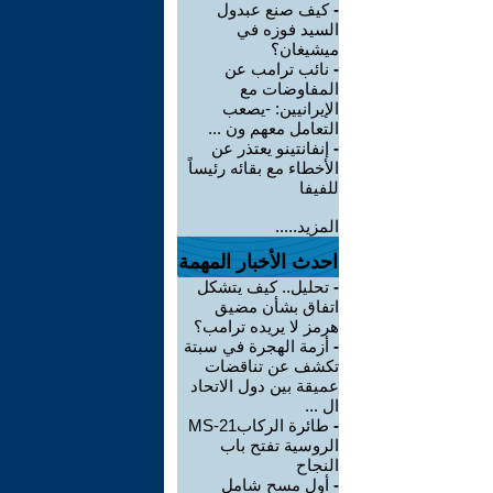
-
كيف صنع عبدول
السيد فوزه في
ميشيغان؟
-
نائب ترامب عن
المفاوضات مع
الإيرانيين: -يصعب
التعامل معهم ون ...
-
إنفانتينو يعتذر عن
الأخطاء مع بقائه رئيساً
للفيفا
المزيد.....
احدث الأخبار المهمة
-
تحليل.. كيف يتشكل
اتفاق بشأن مضيق
هرمز لا يريده ترامب؟
-
أزمة الهجرة في سبتة
تكشف عن تناقضات
عميقة بين دول الاتحاد
ال ...
-
طائرة الركابMS-21
الروسية تفتح باب
النجاح
-
أول مسح شامل