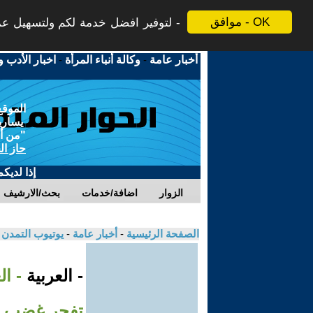
موافق - OK
لتوفير افضل خدمة لكم ولتسهيل عملي
أخبار عامة
-
وكالة أنباء المرأة
-
اخبار الأدب و
الموقع
يسارية
"من أج
حاز ال
إذا لديك
الزوار
اضافة/خدمات
بحث/الارشيف
الصفحة الرئيسية
-
أخبار عامة
-
يوتيوب التمدن
- العربية
- ال
تفجر غضب 