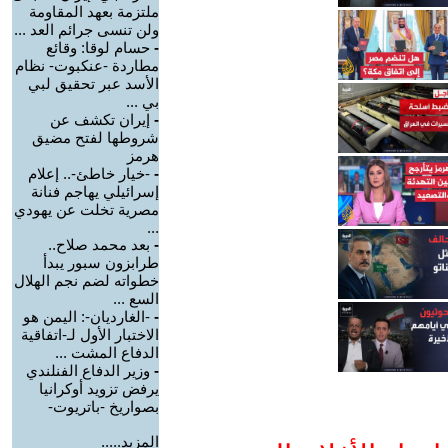
ملتزمة بعهد المقاومة
ولن تنسى جرائم العد ...
-
حسام لوقا: وقائع
مطاردة -عنكبوت- نظام
الأسد عبر تحقيق لبي
بي ...
-
إيران تكشف عن
شروطها لفتح مضيق
هرمز
-
-خيار خاطئ-.. إعلام
إسرائيلي يهاجم فنانة
مصرية تخلت عن يهودي
...
-
بعد محمد صلاح..
طرابزون سبور يبدأ
خطواته لضم نجم الهلال
السع ...
-
-الغارديان-: اليمن هو
الاختبار الأول لـ-اتفاقية
الدفاع المشت ...
-
وزير الدفاع الفنلندي
يرفض تزويد أوكرانيا
بصواريخ -باتريوت-
المزيد.....