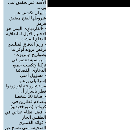
الأسد عبر تحقيق لبي
بي ...
-
إيران تكشف عن
شروطها لفتح مضيق
هرمز
-
-الغارديان-: اليمن هو
الاختبار الأول لـ-اتفاقية
الدفاع المشت ...
-
وزير الدفاع الفنلندي
يرفض تزويد أوكرانيا
بصواريخ -باتريوت-
-
بيونسيه تنتصر في
تركيا وتكسب جميع
الدعاوى القضائية
-
مسؤول أمني
إسرائيلي يزعم:
مستشارو نتنياهو زودوا
قطر بأسرار أ ...
-
إصابة 20 شخصا
بتصادم قطارين في
كرواتيا (صور+فيديو)
-
أفضل نظام غذائي في
الطقس الحار
-
فوائد الكمثرى
الصحية.. متى تصبح غير