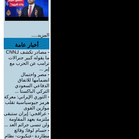
المزيد.....
أخبار عامة
-
مصادر تكشف لـCNN
ما يقوله كبير جنرالات
ترامب عن الحرب مع
إير ...
-
مصر واحتمال
انضمامها للاتفاق
الدفاعي السعودي
التركي الباكستا ...
-
الثوري الإيراني: معركة
هرمز جيوسياسية تقلب
موازين القوى
-
عراقجي: إيران ستبقى
ملتزمة بعهد المقاومة
ولن تنسى جرائم العد ...
-
حسام لوقا: وقائع
مطاردة -عنكبوت- نظام