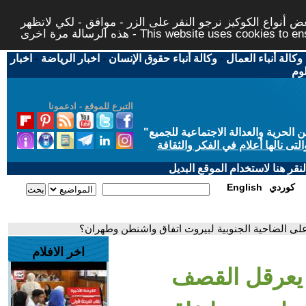
 أنواع الكوكيز نرجو النقر على الزر - موافق - لكي لاتظهر
This website uses cookies to ensure you ge
وكالة أنباء العمال
-
وكالة أنباء حقوق الإنسان
-
اخبار الرياضة
-
اخبار
لوم
التبرع للموقع - ادعمونا
حرية والعدالة الاجتماعية للجميع
"
تى نالها أعلام في الفكر والثقافة
قر هنا لاستخدام الموقع البديل
كوردي
English
 على الضاحية الجنوبية لبيروت اتفاق واشنطن وطهران؟
اخر الافلام
ل يعرقل القصف