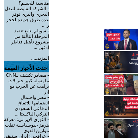
مناسبة للجسم؟
-
الشركة القابضة للنقل
البحري والبري توفر
عدة طرق جديدة لحجز
ر ...
-
سويلم يتابع تنفيذ
المرحلة الثالثة من
مشروع تأهيل قناطر
إدفين ...
المزيد.....
احدث الأخبار المهمة
-
مصادر تكشف لـCNN
ما يقوله كبير جنرالات
ترامب عن الحرب مع
إير ...
-
مصر واحتمال
انضمامها للاتفاق
الدفاعي السعودي
التركي الباكستا ...
-
الثوري الإيراني: معركة
هرمز جيوسياسية تقلب
موازين القوى
-
عراقجي: إيران ستبقى