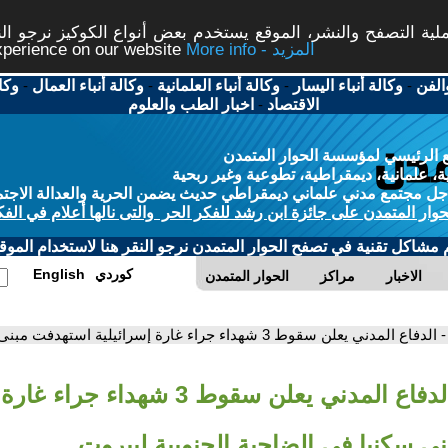
ة التصفح والنشر، الموقع يستخدم بعض أنواع الكوكيز نرجو النق
More info - المزيد
experience on our website
الفن
-
وكالة أنباء اليسار
-
وكالة أنباء العلمانية
-
وكالة أنباء العمال
-
وكا
الاقتصاد
-
اخبار الطب والعلوم
 الرئيسي لمؤسسة الحوار المتمدن
، علمانية، ديمقراطية، تطوعية وغير ربحية
ل مجتمع مدني علماني ديمقراطي حديث يضمن الحرية والعدالة الاجتم
حوار المتمدن على جائزة ابن رشد للفكر الحر والتى نالها أعلام في الفك
م مشاكل تقنية في تصفح الحوار المتمدن نرجو النقر هنا لاستخدام الموقع
كوردي
English
الاخبار
مراكز
الحوار المتمدن
- الدفاع المدني يعلن سقوط 3 شهداء جراء غارة إسرائيلية استهدفت مبنى سكنيا في الضاحية الجنوبية لبيروت
- الدفاع المدني يعلن سقوط 3 شهداء ج
ى سكنيا في الضاحية الجنوبية لبيروت