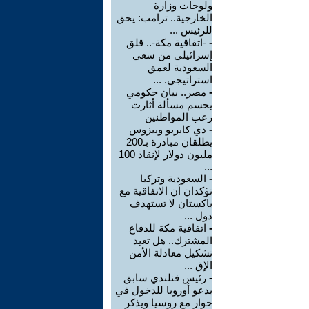
ولوحات وزارة
الخارجية.. ترامب: يحق
للرئيس ...
-
-اتفاقية مكة-.. قلق
إسرائيلي من سعي
السعودية لعمق
استراتيجي. ...
-
مصر.. بيان حكومي
يحسم مسألة أثارت
رعب المواطنين
-
دي كابريو وبيزوس
يطلقان مبادرة بـ200
مليون دولار لإنقاذ 100
...
-
السعودية وتركيا
تؤكدان أن الاتفاقية مع
باكستان لا تستهدف
دول ...
-
اتفاقية مكة للدفاع
المشترك.. هل تعيد
تشكيل معادلة الأمن
الإق ...
-
رئيس فنلندي سابق
يدعو أوروبا للدخول في
حوار مع روسيا ويذكر