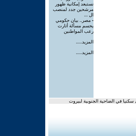
نستبعد إمكانية ظهور
مرشحين جدد لمنصب
ال ...
-
مصر.. بيان حكومي
يحسم مسألة أثارت
رعب المواطنين
المزيد.....
المزيد.....