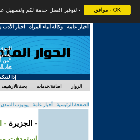
موافق - OK
لتوفير افضل خدمة لكم ولتسهيل عملي
أخبار عامة
-
وكالة أنباء المرأة
-
اخبار الأدب و
الموقع
يسارية
"من أج
حاز ال
إذا لديك
الزوار
اضافة/خدمات
بحث/الارشيف
الصفحة الرئيسية
-
أخبار عامة
-
يوتيوب التمدن
- الجزيرة
استهدفت مبن