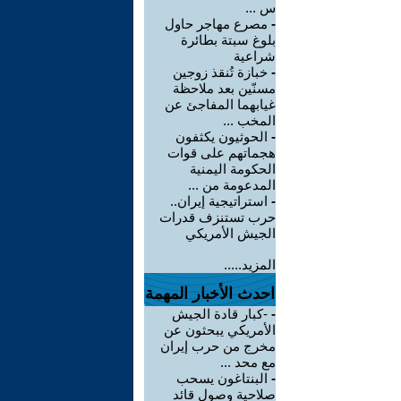
س ...
-
مصرع مهاجر حاول
بلوغ سبتة بطائرة
شراعية
-
خبازة تُنقذ زوجين
مسنّين بعد ملاحظة
غيابهما المفاجئ عن
المخب ...
-
الحوثيون يكثفون
هجماتهم على قوات
الحكومة اليمنية
المدعومة من ...
-
استراتيجية إيران..
حرب تستنزف قدرات
الجيش الأمريكي
المزيد.....
احدث الأخبار المهمة
-
-كبار قادة الجيش
الأمريكي يبحثون عن
مخرج من حرب إيران
مع محد ...
-
البنتاغون يسحب
صلاحية وصول قائد