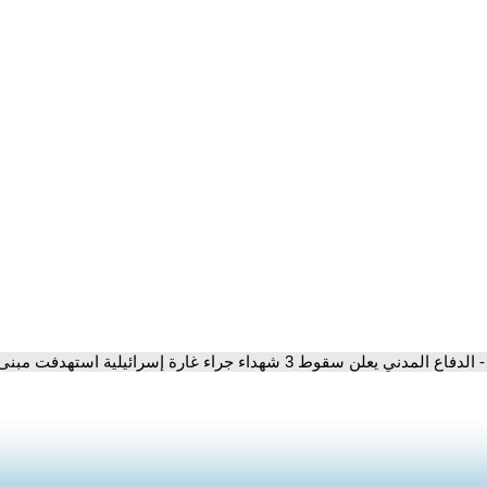
- الدفاع المدني يعلن سقوط 3 شهداء جراء غارة إسرائيلية استهدفت مبنى سكنيا في الضاحية الجنوبية لبيروت