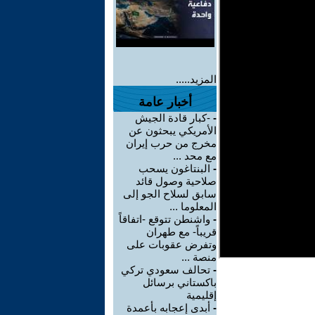
المزيد.....
أخبار عامة
-
-كبار قادة الجيش
الأمريكي يبحثون عن
مخرج من حرب إيران
مع محد ...
-
البنتاغون يسحب
صلاحية وصول قائد
سابق لسلاح الجو إلى
المعلوما ...
-
واشنطن تتوقع -اتفاقاً
قريباً- مع طهران
وتفرض عقوبات على
منصة ...
-
تحالف سعودي تركي
باكستاني برسائل
إقليمية
-
أبدى إعجابه بأعمدة