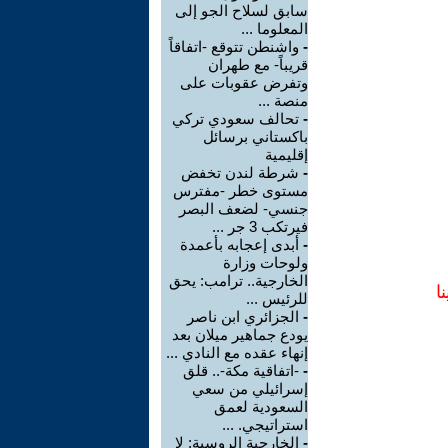
سابق لسلاح الجو إلى
المعلوما ...
-
واشنطن تتوقع -اتفاقاً
قريباً- مع طهران
وتفرض عقوبات على
منصة ...
-
تحالف سعودي تركي
باكستاني برسائل
إقليمية
-
شرطة لندن تخفض
مستوى خطر -مفترس
جنسي- لضعف البصر
فيرتكب 3 جر ...
-
أبدى إعجابه بأعمدة
ولوحات وزارة
الخارجية.. ترامب: يحق
ا
للرئيس ...
-
الجزائري ابن ناصر
يودع جماهير ميلان بعد
إنهاء عقده مع النادي ...
-
-اتفاقية مكة-.. قلق
إسرائيلي من سعي
السعودية لعمق
استراتيجي. ...
-
الخارجية الروسية: لا