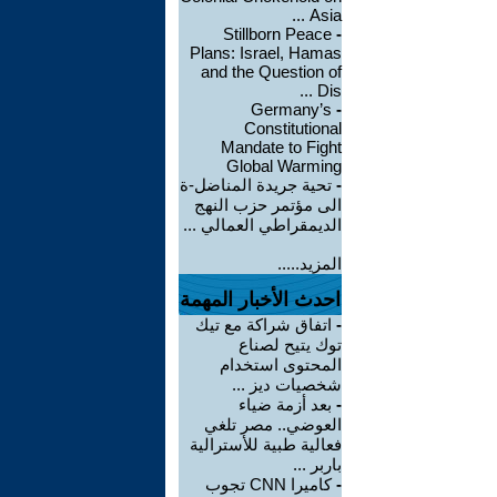
Asia ...
Stillborn Peace
-
Plans: Israel, Hamas
and the Question of
Dis ...
Germany’s
-
Constitutional
Mandate to Fight
Global Warming
-
تحية جريدة المناضل-ة
الى مؤتمر حزب النهج
الديمقراطي العمالي ...
المزيد.....
احدث الأخبار المهمة
-
اتفاق شراكة مع تيك
توك يتيح لصناع
المحتوى استخدام
شخصيات ديز ...
-
بعد أزمة ضياء
العوضي.. مصر تلغي
فعالية طبية للأسترالية
باربر ...
-
كاميرا CNN تجوب