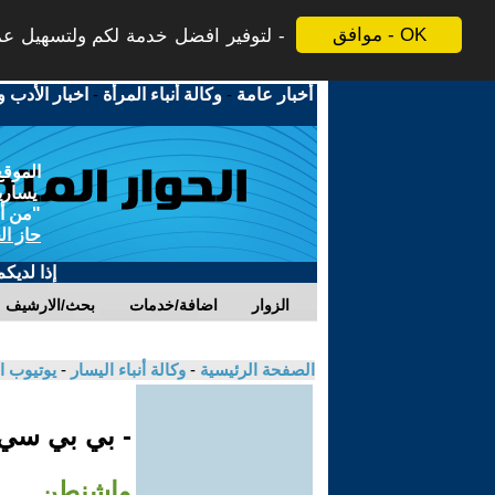
موافق - OK
لتوفير افضل خدمة لكم ولتسهيل عملي
أخبار عامة
-
وكالة أنباء المرأة
-
اخبار الأدب و
الموقع
يسارية
"من أج
حاز ال
إذا لديك
الزوار
اضافة/خدمات
بحث/الارشيف
الصفحة الرئيسية
-
وكالة أنباء اليسار
-
يوتيوب ا
- بي بي سي
واشنطن