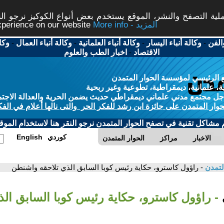
ة التصفح والنشر، الموقع يستخدم بعض أنواع الكوكيز نرجو النق
More info - المزيد
experience on our website
الفن
-
وكالة أنباء اليسار
-
وكالة أنباء العلمانية
-
وكالة أنباء العمال
-
وكا
الاقتصاد
-
اخبار الطب والعلوم
 الرئيسي لمؤسسة الحوار المتمدن
، علمانية، ديمقراطية، تطوعية وغير ربحية
ل مجتمع مدني علماني ديمقراطي حديث يضمن الحرية والعدالة الاجتم
حوار المتمدن على جائزة ابن رشد للفكر الحر والتى نالها أعلام في الفك
م مشاكل تقنية في تصفح الحوار المتمدن نرجو النقر هنا لاستخدام الموقع
كوردي
English
الاخبار
مراكز
الحوار المتمدن
لتمدن
- راؤول كاسترو، حكاية رئيس كوبا السابق الذي تلاحقه واشنطن
- راؤول كاسترو، حكاية رئيس كوبا السابق الذ