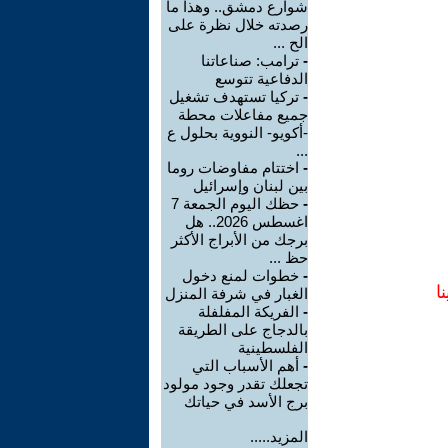
شوارع دمشق.. وهذا ما
رصدته خلال نظرة على
الح ...
-
ترامب: صناعاتنا
الدفاعية تتوسع
-
تركيا تستهدف تشغيل
جميع مفاعلات محطة
-أكويو- النووية بحلول ع
...
-
اختتام مفاوضات روما
بين لبنان وإسرائيل
-
حظك اليوم الجمعة 7
اغسطس 2026.. هل
برجك من الأبراج الأكثر
حظ ...
-
خطوات لمنع دخول
ا
الغبار في شرفة المنزل
-
الفريكة المفلفلة
بالدجاج على الطريقة
الفلسطينية
-
أهم الأسباب التي
تجعلك تقدر وجود مولود
برج الأسد في حياتك
المزيد.....