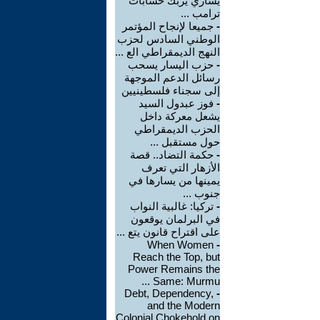
يساري يربك حسابات
ترامب ...
-
جميعا لإنجاح المؤتمر
الوطني السادس لحزب
النهج الديمقراطي الع ...
-
حزب اليسار يسحب
رسائل الدعم الموجهة
إلى سجناء فلسطينيين
-
فوز عبدول السيد
يشعل معركة داخل
الحزب الديمقراطي
حول مستقبل ...
-
حكمة التضاد.. قصة
الأزهار التي تعرف
يمينها من يسارها في
جنوب ...
-
تركيا: غالبية النواب
في البرلمان يوقعون
على اقتراح قانون يتع ...
When Women
-
Reach the Top, but
Power Remains the
Same: Murmu ...
Debt, Dependency,
-
and the Modern
Colonial Chokehold on