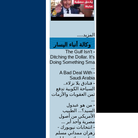
المزيد.....
وكالة أنباء اليسار
The Gulf Isn’t
-
Ditching the Dollar. It’s
Doing Something Sma
...
A Bad Deal With
-
Saudi Arabia
-
فنادق بلا نزلاء..
السياحة الكوبية تدفع
ثمن العقوبات والأزمات
...
-
من هو عبدول
السيد؟... الطبيب
الأمريكي من أصول
مصرية وأحد أبر ...
-
انتخابات نيويورك -
زهران ممداني مسلم