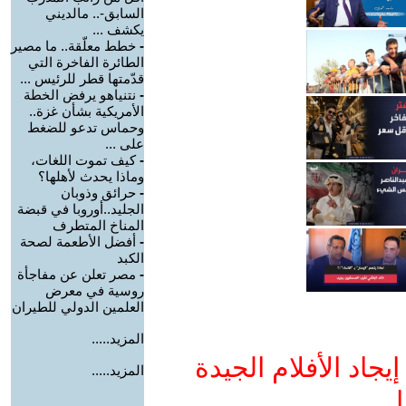
السابق-.. مالديني
يكشف ...
-
خطط معلّقة.. ما مصير
الطائرة الفاخرة التي
قدّمتها قطر للرئيس ...
-
نتنياهو يرفض الخطة
الأمريكية بشأن غزة..
وحماس تدعو للضغط
على ...
-
كيف تموت اللغات،
وماذا يحدث لأهلها؟
-
حرائق وذوبان
الجليد..أوروبا في قبضة
المناخ المتطرف
-
أفضل الأطعمة لصحة
الكبد
-
مصر تعلن عن مفاجأة
روسية في معرض
العلمين الدولي للطيران
المزيد.....
جاد الأفلام الجيدة
المزيد.....
ا