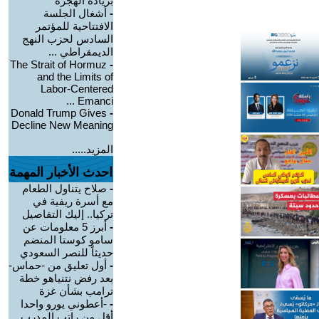
بزيادة الهجرة
-
أشغال الجلسة
الافتتاحية للمؤتمر
السادس لحزب النهج
الديمقراطي ...
The Strait of Hormuz
-
and the Limits of
Labor-Centered
Emanci ...
Donald Trump Gives
-
Decline New Meaning
المزيد.....
احدث الأخبار المهمة
-
صلاح يتناول الطعام
مع أسرة ريفية في
تركيا.. إليك التفاصيل
-
أبرز 5 معلومات عن
سامو كوستا المنضم
حديثاً للنصر السعودي
-
أول تعليق من -حماس-
بعد رفض نتنياهو خطة
ترامب بشأن غزة
-
-أعطوني يورو واحدا
أقل من راتب المدرب