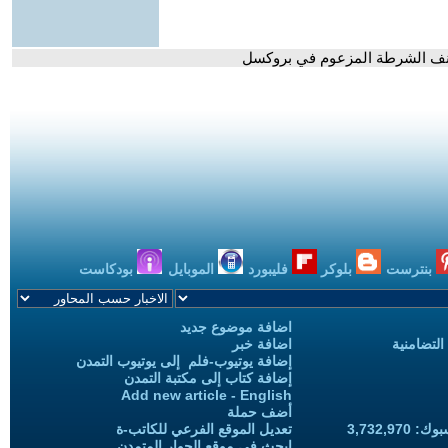
عنف الشرطة المزعوم في بروكسل
بنترست
بلوكر
فليبورد
الموبايل
بودكاست
اضافة موضوع جديد
التضامنية
اضافة خبر
إضافة يوتيوب-فلم إلى يوتيوب التمدن
إضافة كتاب إلى مكتبة التمدن
Add new article - English
أضف حملة
3,732,97
تعديل الموقع الفرعي للكاتب-ة
ابحث في موقع الحوار المتمدن