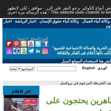
 أنواع الكوكيز نرجو النقر على الزر - موافق - لكي لاتظهر
This website uses cookies to ensure you ge
وكالة أنباء العمال
-
وكالة أنباء حقوق الإنسان
-
اخبار الرياضة
-
اخبار
لوم
التبرع للموقع - ادعمونا
حرية والعدالة الاجتماعية للجميع
"
تى نالها أعلام في الفكر والثقافة
قر هنا لاستخدام الموقع البديل
كوردي
English
عنف الشرطة المزعوم في بروكسل
اخر الافلام
تظاهرين يحتجون على