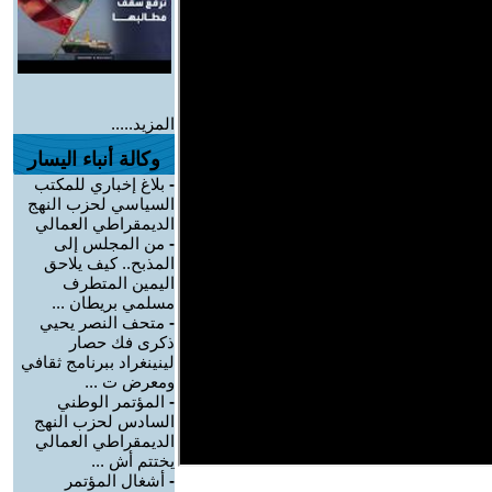
المزيد.....
وكالة أنباء اليسار
-
بلاغ إخباري للمكتب
السياسي لحزب النهج
الديمقراطي العمالي
-
من المجلس إلى
المذبح.. كيف يلاحق
اليمين المتطرف
مسلمي بريطان ...
-
متحف النصر يحيي
ذكرى فك حصار
لينينغراد ببرنامج ثقافي
ومعرض ت ...
-
المؤتمر الوطني
السادس لحزب النهج
الديمقراطي العمالي
يختتم أش ...
-
أشغال المؤتمر