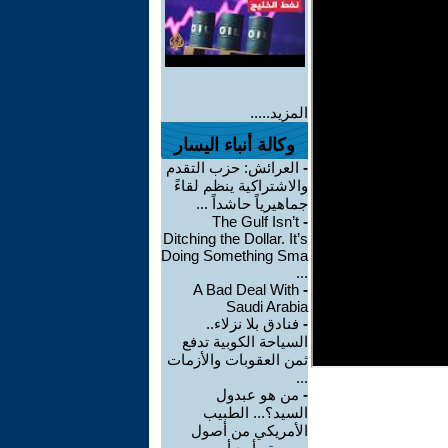
المزيد.....
وكالة أنباء اليسار
-
العرائش: حزب التقدم
والاشتراكية ينظم لقاءً
جماهيرياً حاشداً ...
The Gulf Isn’t
-
Ditching the Dollar. It’s
Doing Something Sma
...
A Bad Deal With
-
Saudi Arabia
-
فنادق بلا نزلاء..
السياحة الكوبية تدفع
ثمن العقوبات والأزمات
...
-
من هو عبدول
السيد؟... الطبيب
الأمريكي من أصول