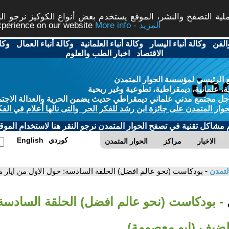
ة التصفح والنشر، الموقع يستخدم بعض أنواع الكوكيز نرجو النق
More info - المزيد
experience on our website
الفن
-
وكالة أنباء اليسار
-
وكالة أنباء العلمانية
-
وكالة أنباء العمال
-
وكا
الاقتصاد
-
اخبار الطب والعلوم
 الرئيسي لمؤسسة الحوار المتمدن
، علمانية، ديمقراطية، تطوعية وغير ربحية
ل مجتمع مدني علماني ديمقراطي حديث يضمن الحرية والعدالة الاجتم
حوار المتمدن على جائزة ابن رشد للفكر الحر والتى نالها أعلام في الفك
م مشاكل تقنية في تصفح الحوار المتمدن نرجو النقر هنا لاستخدام الموقع
كوردي
English
الاخبار
مراكز
الحوار المتمدن
لتمدن
- بودكاست (نحو عالم افضل) الحلقة السادسة: حول الاول من ايار 
- بودكاست (نحو عالم افضل) الحلقة السادسة
الضيف (ابو معصومة)