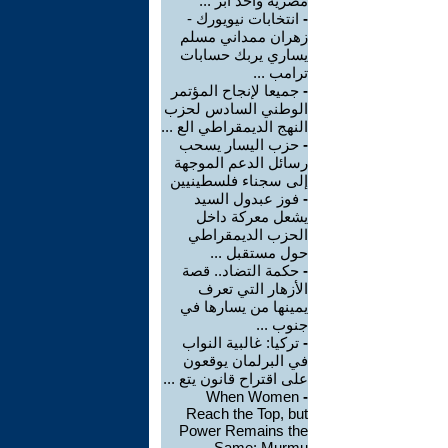
مصرية وأحد أبر ...
-
انتخابات نيويورك -
زهران ممداني مسلم
يساري يربك حسابات
ترامب ...
-
جميعا لإنجاح المؤتمر
الوطني السادس لحزب
النهج الديمقراطي الع ...
-
حزب اليسار يسحب
رسائل الدعم الموجهة
إلى سجناء فلسطينيين
-
فوز عبدول السيد
يشعل معركة داخل
الحزب الديمقراطي
حول مستقبل ...
-
حكمة التضاد.. قصة
الأزهار التي تعرف
يمينها من يسارها في
جنوب ...
-
تركيا: غالبية النواب
في البرلمان يوقعون
على اقتراح قانون يتع ...
When Women
-
Reach the Top, but
Power Remains the
Same: Murmu ...