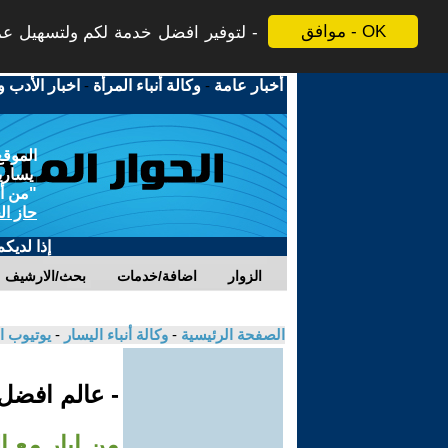
موافق - OK
لتوفير افضل خدمة لكم ولتسهيل عملي
أخبار عامة
-
وكالة أنباء المرأة
-
اخبار الأدب و
الموقع
يسارية
"من أج
حاز ال
إذا لديك
الزوار
اضافة/خدمات
بحث/الارشيف
الصفحة الرئيسية
-
وكالة أنباء اليسار
-
يوتيوب ا
- عالم افضل
من ايار مع 