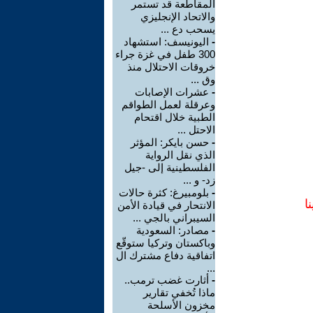
المقاطعة قد تستمر
والاتحاد الإنجليزي
يسحب دع ...
-
اليونيسف: استشهاد
300 طفل في غزة جراء
خروقات الاحتلال منذ
وق ...
-
عشرات الإصابات
وعرقلة لعمل الطواقم
الطبية خلال اقتحام
الاحتل ...
-
حسن بايكر: المؤثر
الذي نقل الرواية
الفلسطينية إلى -جيل
زد- و ...
-
بلومبيرغ: كثرة حالات
ا
الانتحار في قيادة الأمن
السيبراني بالجي ...
-
مصادر: السعودية
وباكستان وتركيا ستوقّع
اتفاقية دفاع مشترك ال
...
-
أثارت غضب ترمب..
ماذا تُخفي تقارير
مخزون الأسلحة