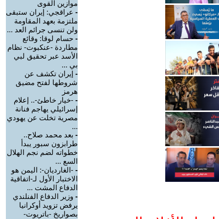
موازين القوى
-
عراقجي: إيران ستبقى
ملتزمة بعهد المقاومة
ولن تنسى جرائم العد ...
-
حسام لوقا: وقائع
مطاردة -عنكبوت- نظام
الأسد عبر تحقيق لبي
بي ...
-
إيران تكشف عن
شروطها لفتح مضيق
هرمز
-
-خيار خاطئ-.. إعلام
إسرائيلي يهاجم فنانة
مصرية تخلت عن يهودي
...
-
بعد محمد صلاح..
طرابزون سبور يبدأ
خطواته لضم نجم الهلال
السع ...
-
-الغارديان-: اليمن هو
الاختبار الأول لـ-اتفاقية
الدفاع المشت ...
-
وزير الدفاع الفنلندي
يرفض تزويد أوكرانيا
بصواريخ -باتريوت-