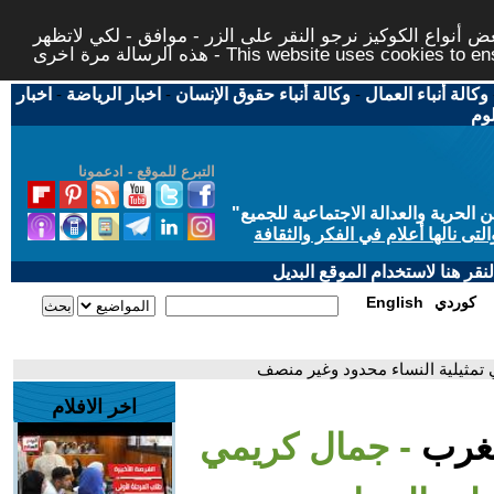
 أنواع الكوكيز نرجو النقر على الزر - موافق - لكي لاتظهر
This website uses cookies to ensure you ge
وكالة أنباء العمال
-
وكالة أنباء حقوق الإنسان
-
اخبار الرياضة
-
اخبار
لوم
التبرع للموقع - ادعمونا
حرية والعدالة الاجتماعية للجميع
"
تى نالها أعلام في الفكر والثقافة
قر هنا لاستخدام الموقع البديل
كوردي
English
 تمثيلية النساء محدود وغير منصف
اخر الافلام
لمغرب
- جمال كريمي