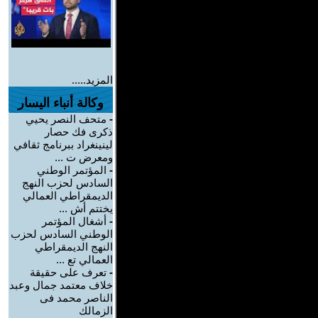
المزيد.....
وكالة أنباء اليسار
-
متحف النصر يحيي
ذكرى فك حصار
لينينغراد ببرنامج ثقافي
ومعرض ت ...
-
المؤتمر الوطني
السادس لحزب النهج
الديمقراطي العمالي
يختتم أش ...
-
أشغال المؤتمر
الوطني السادس لحزب
النهج الديمقراطي
العمالي تع ...
-
تعرف على حقيقة
خلاف معتمد جمال وعبد
الناصر محمد فى
الزمالك