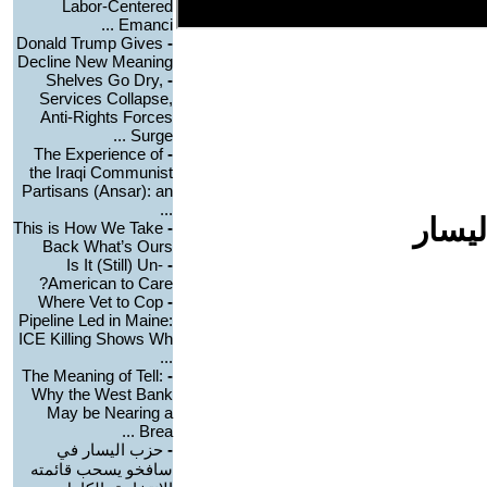
Labor-Centered
Emanci ...
Donald Trump Gives
-
Decline New Meaning
Shelves Go Dry,
-
Services Collapse,
Anti-Rights Forces
Surge ...
The Experience of
-
the Iraqi Communist
Partisans (Ansar): an
...
ليسار
This is How We Take
-
Back What’s Ours
Is It (Still) Un-
-
American to Care?
Where Vet to Cop
-
Pipeline Led in Maine:
ICE Killing Shows Wh
...
The Meaning of Tell:
-
Why the West Bank
May be Nearing a
Brea ...
-
حزب اليسار في
سافخو يسحب قائمته