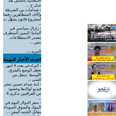
الانتخابية بالكامل بعد
جدل ح ...
-
صدامات بين الشرطة
وآلاف المتظاهرين رفضا
لمشروع قانون يسهّل ت
...
-
زلزال سياسي في
ألمانيا: اليمين المتطرف
يتصدر الاستطلاعات
بنس ...
المزيد.....
احدث الأخبار المهمة
-
البرادعي يعدد 4 أمور
تجعل الوضع بالشرق
الأوسط -ينتقل من
السي ...
-
ابنة صدام حسين تنشر
فيديو لوالدها وحشود
من العراقيين بذكرى 8
...
-
سعر الدولار اليوم في
البنوك والسوق السوداء
مقابل الجنيه المص ...