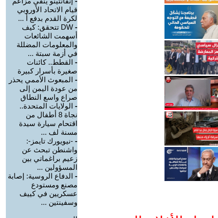
-
إنفانتينو ينفي مزاعم
قيام الاتحاد الأوروبي
لكرة القدم بدفع أ ...
-
DW تتحقق: كيف
أسهمت الشائعات
والمعلومات المضللة
في أزمة سبتة ...
-
القطط.. كائنات
صغيرة بأسرار كبيرة
-
المبعوث الأممي يحذر
من عودة اليمن إلى
صراع واسع النطاق
-
الولايات المتحدة..
نجاة 8 أطفال من
اقتحام سيارة سيدة
مسنة لف ...
-
-نيويورك تايمز-:
واشنطن تبحث عن
زعيم براغماتي بين
المسؤولين ...
-
الدفاع الروسية: إصابة
مصنع ومستودع
عسكريين في كييف
وسفينتين ...