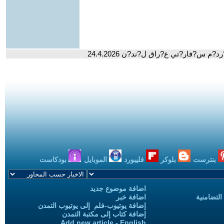
?فار?تي ع?راق ل?ند?ن 24.4.2026
بنترست
بلوكر
فليبورد
الموبايل
بودكاست
اضافة موضوع جديد
التضامنية
اضافة خبر
إضافة يوتيوب-فلم إلى يوتيوب التمدن
إضافة كتاب إلى مكتبة التمدن
Add new article - English