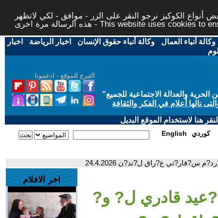
 أنواع الكوكيز نرجو النقر على الزر - موافق - لكي لاتظهر
This website uses cookies to ensure you ge
وكالة أنباء العمال
-
وكالة أنباء حقوق الإنسان
-
اخبار الرياضة
-
اخبار
لوم
التبرع للموقع - ادعمونا
حرية والعدالة الاجتماعية للجميع
"
تى نالها أعلام في الفكر والثقافة
قر هنا لاستخدام الموقع البديل
كوردي
English
?فار?تي ع?راق ل?ند?ن 24.4.2026
اخر الافلام
يد قادري ل? و?