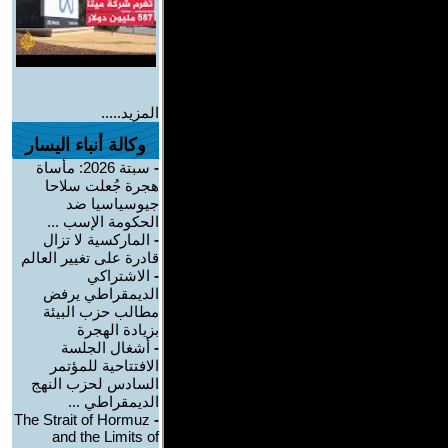
المزيد.....
وكالة أنباء اليسار
-
سبتة 2026: مأساة
هجرة جُعلت سلاحا
جيوسياسيا ضد
الحكومة الإسب ...
-
الماركسية لا تزال
قادرة على تغيير العالم
-
الاشتراكي
الديمقراطي يرفض
مطالب حزب البيئة
بزيادة الهجرة
-
أشغال الجلسة
الافتتاحية للمؤتمر
السادس لحزب النهج
الديمقراطي ...
The Strait of Hormuz
-
and the Limits of