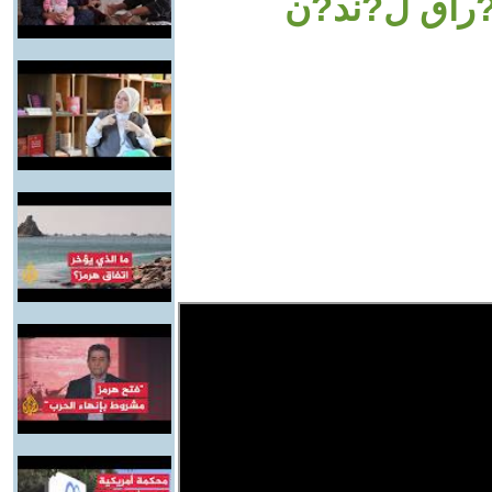
راق ل?ند?ن