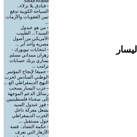
Saudi Arabia
-
فنادق بلا نزلاء..
السياحة الكوبية تدفع
ثمن العقوبات والأزمات
...
-
من هو عبدول
السيد؟... الطبيب
الأمريكي من أصول
مصرية وأحد أبر ...
ليسار
-
انتخابات نيويورك -
زهران ممداني مسلم
يساري يربك حسابات
ترامب ...
-
جميعا لإنجاح المؤتمر
الوطني السادس لحزب
النهج الديمقراطي الع ...
-
حزب اليسار يسحب
رسائل الدعم الموجهة
إلى سجناء فلسطينيين
-
فوز عبدول السيد
يشعل معركة داخل
الحزب الديمقراطي
حول مستقبل ...
-
حكمة التضاد.. قصة
الأزهار التي تعرف