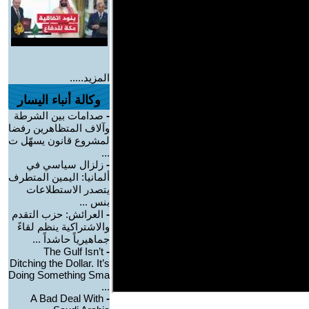
المزيد.....
وكالة أنباء اليسار
-
صدامات بين الشرطة
وآلاف المتظاهرين رفضا
لمشروع قانون يسهّل ت
...
-
زلزال سياسي في
ألمانيا: اليمين المتطرف
يتصدر الاستطلاعات
بنس ...
-
العرائش: حزب التقدم
والاشتراكية ينظم لقاءً
جماهيرياً حاشداً ...
The Gulf Isn’t
-
Ditching the Dollar. It’s
Doing Something Sma
...
A Bad Deal With
-