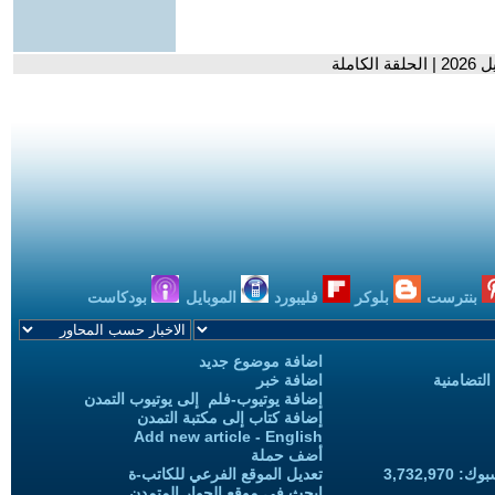
بنترست
بلوكر
فليبورد
الموبايل
بودكاست
اضافة موضوع جديد
التضامنية
اضافة خبر
إضافة يوتيوب-فلم إلى يوتيوب التمدن
إضافة كتاب إلى مكتبة التمدن
Add new article - English
أضف حملة
3,732,97
تعديل الموقع الفرعي للكاتب-ة
ابحث في موقع الحوار المتمدن