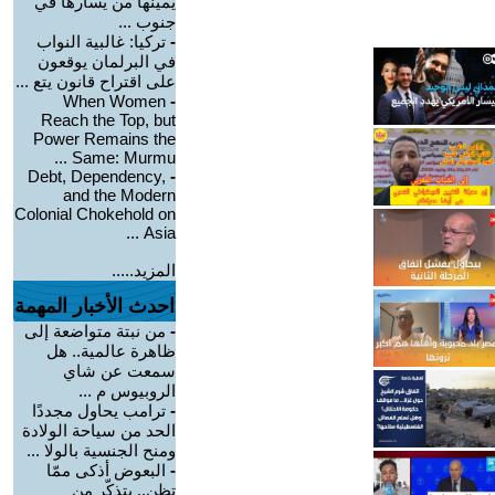
يمينها من يسارها في
جنوب ...
-
تركيا: غالبية النواب
في البرلمان يوقعون
على اقتراح قانون يتع ...
When Women
-
Reach the Top, but
Power Remains the
Same: Murmu ...
Debt, Dependency,
-
and the Modern
Colonial Chokehold on
Asia ...
المزيد.....
احدث الأخبار المهمة
-
من نبتة متواضعة إلى
ظاهرة عالمية.. هل
سمعت عن شاي
الروبيوس م ...
-
ترامب يحاول مجددًا
الحد من سياحة الولادة
ومنح الجنسية بالولا ...
-
البعوض أذكى ممّا
تظن.. يتذكّر من