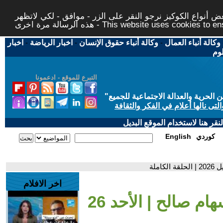
 أنواع الكوكيز نرجو النقر على الزر - موافق - لكي لاتظهر
This website uses cookies to ensure you ge
وكالة أنباء العمال
-
وكالة أنباء حقوق الإنسان
-
اخبار الرياضة
-
اخبار
لوم
التبرع للموقع - ادعمونا
حرية والعدالة الاجتماعية للجميع
"
تى نالها أعلام في الفكر والثقافة
قر هنا لاستخدام الموقع البديل
كوردي
English
اخر الافلام
- الكلاسيكو - مع سهام صالح | الأحد 26