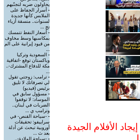
يحاولون ضربه لتجنّبهم
-
أسرار الحفاظ على
الملابس كأنها جديدة
لسنوات.. منسقة أزياء
تج ...
-
أسعار النفط تتمسك
بمكاسبها وسط مخاوف
من قيود إيرانية على الم
...
-
السعودية وتركيا
وباكستان توقع -اتفاقية
مكة للدفاع المشترك-..
...
-
ترامب: زوجتي تقول
لي تصرفاتك لا تليق
برئيس (فيديو)
-
مسؤول سابق في
الموساد: لا توقفوا
الضربات في لبنان..
وترامب ي ...
-
-سياحة القنص- في
سراييفو: تحقيقات
جاد الأفلام الجيدة
أوروبية تبحث عن أدلة
بعد ث ...
ا
-
-سياحة الولادة-..