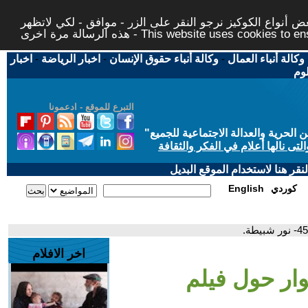
 أنواع الكوكيز نرجو النقر على الزر - موافق - لكي لاتظهر
This website uses cookies to ensure you ge
وكالة أنباء العمال
-
وكالة أنباء حقوق الإنسان
-
اخبار الرياضة
-
اخبار
لوم
التبرع للموقع - ادعمونا
حرية والعدالة الاجتماعية للجميع
"
تى نالها أعلام في الفكر والثقافة
قر هنا لاستخدام الموقع البديل
كوردي
English
اخر الافلام
ار حول فيلم