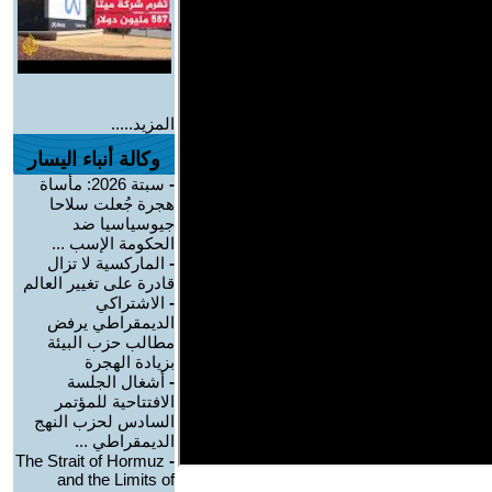
المزيد.....
وكالة أنباء اليسار
-
سبتة 2026: مأساة
هجرة جُعلت سلاحا
جيوسياسيا ضد
الحكومة الإسب ...
-
الماركسية لا تزال
قادرة على تغيير العالم
-
الاشتراكي
الديمقراطي يرفض
مطالب حزب البيئة
بزيادة الهجرة
-
أشغال الجلسة
الافتتاحية للمؤتمر
السادس لحزب النهج
الديمقراطي ...
The Strait of Hormuz
-
and the Limits of