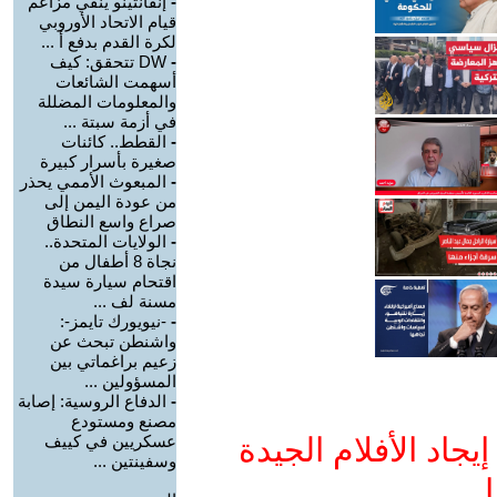
-
إنفانتينو ينفي مزاعم
قيام الاتحاد الأوروبي
لكرة القدم بدفع أ ...
-
DW تتحقق: كيف
أسهمت الشائعات
والمعلومات المضللة
في أزمة سبتة ...
-
القطط.. كائنات
صغيرة بأسرار كبيرة
-
المبعوث الأممي يحذر
من عودة اليمن إلى
صراع واسع النطاق
-
الولايات المتحدة..
نجاة 8 أطفال من
اقتحام سيارة سيدة
مسنة لف ...
-
-نيويورك تايمز-:
واشنطن تبحث عن
زعيم براغماتي بين
المسؤولين ...
-
الدفاع الروسية: إصابة
مصنع ومستودع
جاد الأفلام الجيدة
عسكريين في كييف
وسفينتين ...
ا