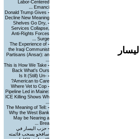
Labor-Centered
Emanci ...
Donald Trump Gives
-
Decline New Meaning
Shelves Go Dry,
-
Services Collapse,
Anti-Rights Forces
Surge ...
The Experience of
-
ليسار
the Iraqi Communist
Partisans (Ansar): an
...
This is How We Take
-
Back What’s Ours
Is It (Still) Un-
-
American to Care?
Where Vet to Cop
-
Pipeline Led in Maine:
ICE Killing Shows Wh
...
The Meaning of Tell:
-
Why the West Bank
May be Nearing a
Brea ...
-
حزب اليسار في
سافخو يسحب قائمته