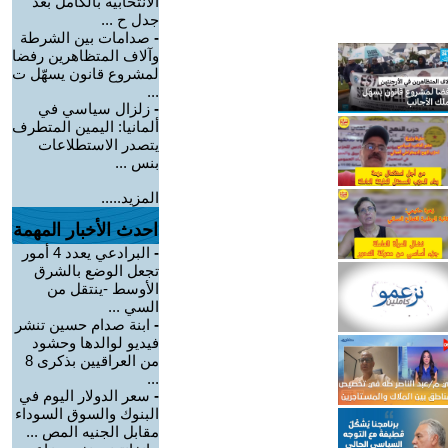
الانتخابية بالكامل بعد
جدل ح ...
-
صدامات بين الشرطة
وآلاف المتظاهرين رفضا
لمشروع قانون يسهّل ت
...
-
زلزال سياسي في
ألمانيا: اليمين المتطرف
يتصدر الاستطلاعات
بنس ...
المزيد.....
احدث الأخبار المهمة
-
البرادعي يعدد 4 أمور
تجعل الوضع بالشرق
الأوسط -ينتقل من
السي ...
-
ابنة صدام حسين تنشر
فيديو لوالدها وحشود
من العراقيين بذكرى 8
...
-
سعر الدولار اليوم في
البنوك والسوق السوداء
مقابل الجنيه المص ...