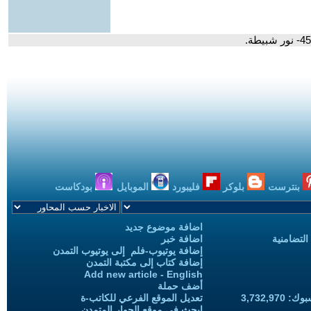
بنترست
بلوكر
فليبورد
الموبايل
بودكاست
اضافة موضوع جديد
التضامنية
اضافة خبر
إضافة يوتيوب-فلم إلى يوتيوب التمدن
إضافة كتاب إلى مكتبة التمدن
Add new article - English
أضف حملة
3,732,97
تعديل الموقع الفرعي للكاتب-ة
ابحث في موقع الحوار المتمدن