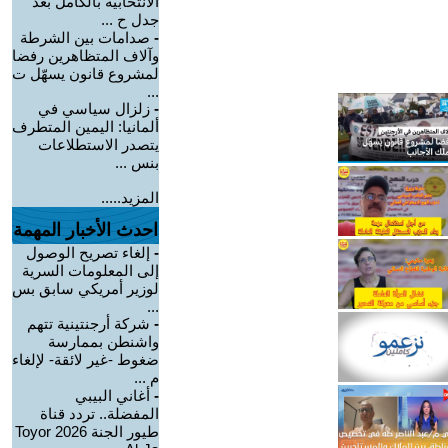
الانتخابية بالكامل بعد
جدل ح ...
-
صدامات بين الشرطة
وآلاف المتظاهرين رفضا
لمشروع قانون يسهّل ت
...
-
زلزال سياسي في
ألمانيا: اليمين المتطرف
يتصدر الاستطلاعات
بنس ...
المزيد.....
احدث الأخبار المهمة
-
إلغاء تصريح الوصول
إلى المعلومات السرية
لوزير أمريكي سابق بس
...
-
شركة أرجنتينية تتهم
واشنطن بممارسة
ضغوط -غير لائقة- لإلغاء
م ...
-
أغاني البيبي
المفضلة.. تردد قناة
طيور الجنة 2026 Toyor