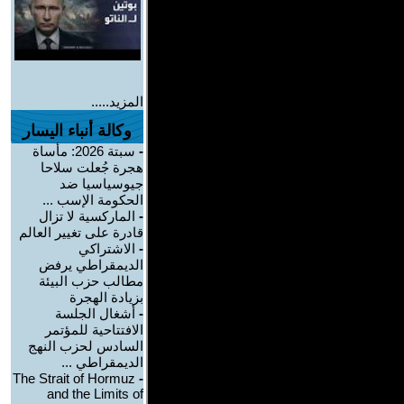
المزيد.....
وكالة أنباء اليسار
-
سبتة 2026: مأساة
هجرة جُعلت سلاحا
جيوسياسيا ضد
الحكومة الإسب ...
-
الماركسية لا تزال
قادرة على تغيير العالم
-
الاشتراكي
الديمقراطي يرفض
مطالب حزب البيئة
بزيادة الهجرة
-
أشغال الجلسة
الافتتاحية للمؤتمر
السادس لحزب النهج
الديمقراطي ...
The Strait of Hormuz
-
and the Limits of