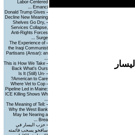
Labor-Centered
Emanci ...
Donald Trump Gives
-
Decline New Meaning
Shelves Go Dry,
-
Services Collapse,
Anti-Rights Forces
Surge ...
The Experience of
-
the Iraqi Communist
Partisans (Ansar): an
...
ليسار
This is How We Take
-
Back What’s Ours
Is It (Still) Un-
-
American to Care?
Where Vet to Cop
-
Pipeline Led in Maine:
ICE Killing Shows Wh
...
The Meaning of Tell:
-
Why the West Bank
May be Nearing a
Brea ...
-
حزب اليسار في
سافخو يسحب قائمته