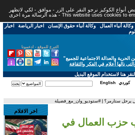
 أنواع الكوكيز نرجو النقر على الزر - موافق - لكي لاتظهر
This website uses cookies to ensure you ge
وكالة أنباء العمال
-
وكالة أنباء حقوق الإنسان
-
اخبار الرياضة
-
اخبار
لوم
التبرع للموقع - ادعمونا
حرية والعدالة الاجتماعية للجميع
"
تى نالها أعلام في الفكر والثقافة
قر هنا لاستخدام الموقع البديل
كوردي
English
هل يرحل ستارمر؟ | #ستوديو_وان_مع_فضيلة
اخر الافلام
ب حزب العمال في