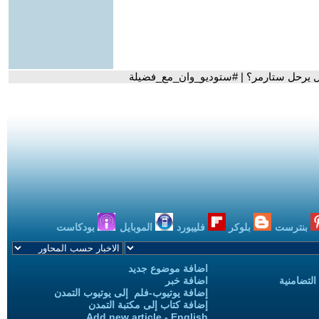
هل يرحل ستارمر؟ | #ستوديو_وان_مع_فضيلة
بنترست
بلوكر
فليبورد
الموبايل
بودكاست
اضافة موضوع جديد
التضامنية
اضافة خبر
إضافة يوتيوب-فلم إلى يوتيوب التمدن
إضافة كتاب إلى مكتبة التمدن
Add new article - English