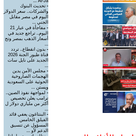
Al-Ja ...
-
تحديث البنوك
والشركات.. سعر الدولار
اليوم في مصر مقابل
الجني ...
-
مفاجأة في عيار 21
اليوم.. تراجع جديد في
أسعار الذهب بمصر وتح
...
-
بدون انقطاع.. تردد
قناة طيور الجنة 2026
الجديد على نايل سات
...
-
مجلس الأمن يدين
الهجمات الصاروخية
الحوثية على السعودية
ويستن ...
-
لمواجهة نفوذ الصين..
ترامب يعلن تخصيص
أكثر من ملياري دولار ل
...
-
البنتاغون يعفي قائد
الفيلق الخامس
المسؤول عن تنسيق
الدعم لأو ...
-
نظام باتريوت.. لماذا