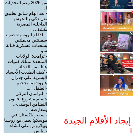
من 2026 رغم التحديات
ا ...
-
بعد اتهام سائق تطبيق
نقل ذكي بالتحرش..
الداخلية المصرية
تكشف ...
-
الدفاع الروسية: ضربنا
سفينتين محملتين
بشحنات عسكرية قبالة
سو ...
-
ترامب: الولايات
المتحدة تمتلك كميات
هائلة من الذخائر
-
كيف انطبعت الأجساد
البشرية على جدران
هيروشيما بجحيم
-الطفل ا ...
-
البرلمان التركي
يتسلم مشروع -قانون
التضامن الوطني-..
ومعارضة ...
-
سفير باكستان في
جاد الأفلام الجيدة
موسكو: نعمل مع روسيا
وبيلاروس على إنشاء
ا
خط س ...