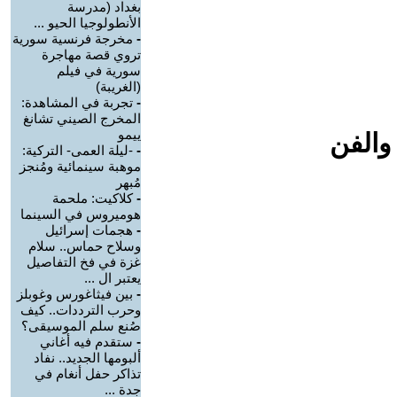
بغداد (مدرسة
الأنطولوجيا الحيو ...
-
مخرجة فرنسية سورية
تروي قصة مهاجرة
سورية في فيلم
(الغريبة)
-
تجربة في المشاهدة:
المخرج الصيني تشانغ
ييمو
والفن
-
-ليلة العمى- التركية:
موهبة سينمائية ومُنجز
مُبهر
-
كلاكيت: ملحمة
هوميروس في السينما
-
هجمات إسرائيل
وسلاح حماس.. سلام
غزة في فخ التفاصيل
يعتبر ال ...
-
بين فيثاغورس وغوبلز
وحرب الترددات.. كيف
صُنع سلم الموسيقى؟
-
ستقدم فيه أغاني
ألبومها الجديد.. نفاد
تذاكر حفل أنغام في
جدة ...