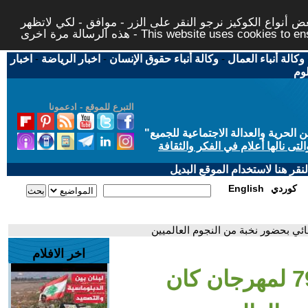
 أنواع الكوكيز نرجو النقر على الزر - موافق - لكي لاتظهر
This website uses cookies to ensure you ge
وكالة أنباء العمال
-
وكالة أنباء حقوق الإنسان
-
اخبار الرياضة
-
اخبار
لوم
التبرع للموقع - ادعمونا
حرية والعدالة الاجتماعية للجميع
"
تى نالها أعلام في الفكر والثقافة
قر هنا لاستخدام الموقع البديل
كوردي
English
اخر الافلام
- افتتاح الدورة الـ 79 لمهرجان كان