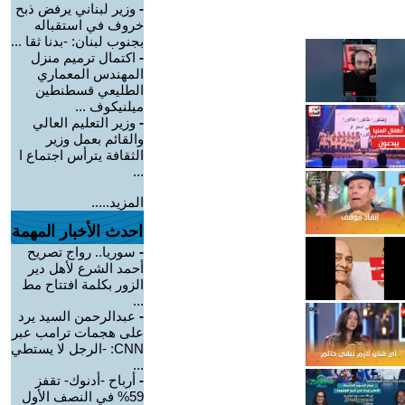
-
وزير لبناني يرفض ذبح
خروف في استقباله
بجنوب لبنان: -بدنا ثقا ...
-
اكتمال ترميم منزل
المهندس المعماري
الطليعي قسطنطين
ميلنيكوف ...
-
وزير التعليم العالي
والقائم بعمل وزير
الثقافة يترأس اجتماع ا
...
المزيد.....
احدث الأخبار المهمة
-
سوريا.. رواج تصريح
أحمد الشرع لأهل دير
الزور بكلمة افتتاح مط
...
-
عبدالرحمن السيد يرد
على هجمات ترامب عبر
CNN: -الرجل لا يستطي
...
-
أرباح -أدنوك- تقفز
59% في النصف الأول