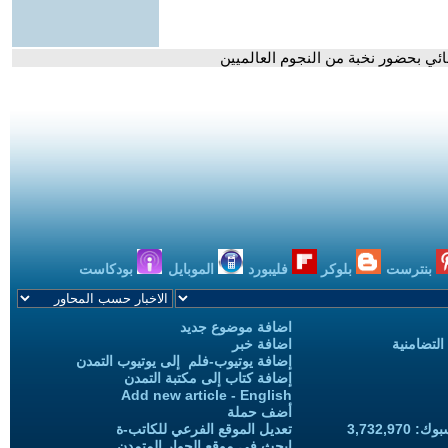
بنترست
بلوكر
فليبورد
الموبايل
بودكاست
اضافة موضوع جديد
التضامنية
اضافة خبر
إضافة يوتيوب-فلم إلى يوتيوب التمدن
إضافة كتاب إلى مكتبة التمدن
Add new article - English
أضف حملة
3,732,97
تعديل الموقع الفرعي للكاتب-ة
ابحث في موقع الحوار المتمدن